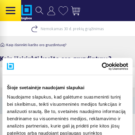
Nemokamas 30 d. prekių grąžinimas
/
Kaip išsirinkti karšto oro gruzdintuvę?
Kaip išsirinkti karšto oro gruzdintuvę?
Pirkimo
Akcijos ir
Informacija
gidai
prekės
Šioje svetainėje naudojami slapukai
Naudojame slapukus, kad galėtume suasmeninti turinį
bei skelbimus, teikti visuomeninės medijos funkcijas ir
analizuoti srautą. Be to, svetainės naudojimo informaciją
bendriname su visuomeninės medijos, reklamavimo ir
analizės partneriais, kurie gali ją pridėti prie kitos jūsų
pateiktos arba naudojant paslaugas surinktos