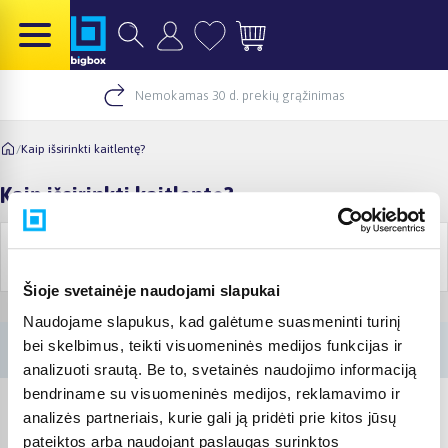
Nemokamas 30 d. prekių grąžinimas
/
Kaip išsirinkti kaitlentę?
Kaip išsirinkti kaitlentę?
Pirkimo
Akcijos ir
Informacija
gidai
prekės
Šioje svetainėje naudojami slapukai
Naudojame slapukus, kad galėtume suasmeninti turinį
bei skelbimus, teikti visuomeninės medijos funkcijas ir
analizuoti srautą. Be to, svetainės naudojimo informaciją
bendriname su visuomeninės medijos, reklamavimo ir
analizės partneriais, kurie gali ją pridėti prie kitos jūsų
pateiktos arba naudojant paslaugas surinktos