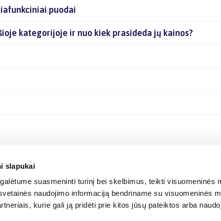
iafunkciniai puodai
šioje kategorijoje ir nuo kiek prasideda jų kainos?
i slapukai
alėtume suasmeninti turinį bei skelbimus, teikti visuomeninės m
o, svetainės naudojimo informaciją bendriname su visuomeninės m
tneriais, kurie gali ją pridėti prie kitos jūsų pateiktos arba naud