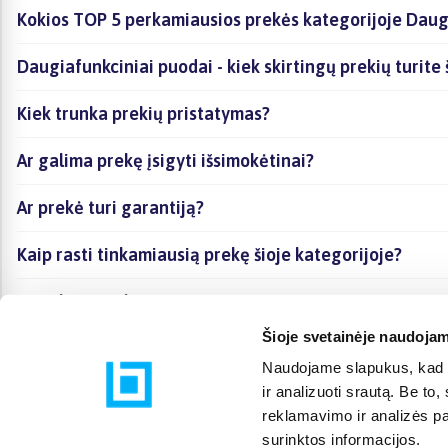
Kokios TOP 5 perkamiausios prekės kategorijoje Daug
Daugiafunkciniai puodai - kiek skirtingų prekių turite 
Kiek trunka prekių pristatymas?
Ar galima prekę įsigyti išsimokėtinai?
Ar prekė turi garantiją?
Kaip rasti tinkamiausią prekę šioje kategorijoje?
Ar galima prekę atsiimti vietoje?
Šioje svetainėje naudojam
Naudojame slapukus, kad g
ir analizuoti srautą. Be t
reklamavimo ir analizės par
surinktos informacijos.