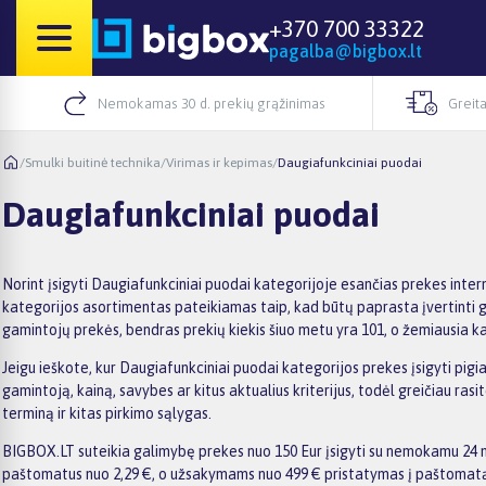
+370 700 33322
pagalba@bigbox.lt
Nemokamas 30 d. prekių grąžinimas
Greita
/
Smulki buitinė technika
/
Virimas ir kepimas
/
Daugiafunkciniai puodai
Daugiafunkciniai puodai
Norint įsigyti Daugiafunkciniai puodai kategorijoje esančias prekes inter
kategorijos asortimentas pateikiamas taip, kad būtų paprasta įvertinti gam
gamintojų prekės, bendras prekių kiekis šiuo metu yra 101, o žemiausia ka
Jeigu ieškote, kur Daugiafunkciniai puodai kategorijos prekes įsigyti pigia
gamintoją, kainą, savybes ar kitus aktualius kriterijus, todėl greičiau r
terminą ir kitas pirkimo sąlygas.
BIGBOX.LT suteikia galimybę prekes nuo 150 Eur įsigyti su nemokamu 24 mėn
paštomatus nuo 2,29 €, o užsakymams nuo 499 € pristatymas į paštomatą