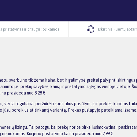
s pristatymas ir draugiškos kainos
Išskirtinis klientų apta
netu, svarbu ne tik žema kaina, bet ir galimybė greitai palyginti skirtin
intojus, prekių savybes, kainą ir pristatymo sąlygas vienoje vietoje. Šioje
ina prasideda nuo 8,28 €.
u, verta reguliariai peržiūrėti specialius pasiūlymus ir prekes, kurioms ta
asite jūsų poreikius atitinkantį variantą. Prekės puslapyje pateikiama išs
esių lizingu. Tai patogu, kai prekę norite pirkti išsimokėtinai, paskirst
 nemokamas. Kurjerio pristatymo kaina prasideda nuo 2,99 €.