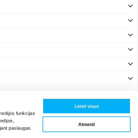
Leisti visus
edijos funkcijas
edijos,
Atmesti
ojant paslaugas