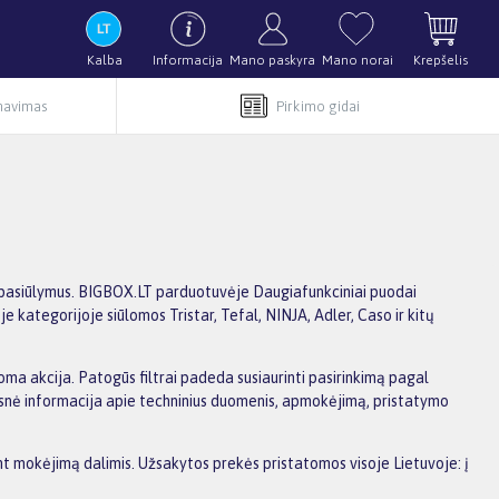
Kalba
Informacija
Mano paskyra
Mano norai
Krepšelis
rnavimas
Pirkimo gidai
gus pasiūlymus. BIGBOX.LT parduotuvėje Daugiafunkciniai puodai
 kategorijoje siūlomos Tristar, Tefal, NINJA, Adler, Caso ir kitų
ikoma akcija. Patogūs filtrai padeda susiaurinti pasirinkimą pagal
amesnė informacija apie techninius duomenis, apmokėjimą, pristatymo
ant mokėjimą dalimis. Užsakytos prekės pristatomos visoje Lietuvoje: į