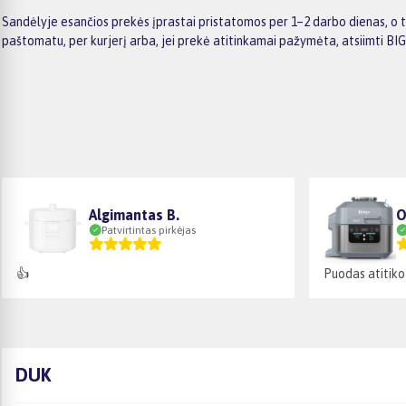
Sandėlyje esančios prekės įprastai pristatomos per 1–2 darbo dienas, o t
paštomatu, per kurjerį arba, jei prekė atitinkamai pažymėta, atsiimti BI
Algimantas B.
O
Patvirtintas pirkėjas
👍
Puodas atitiko
DUK