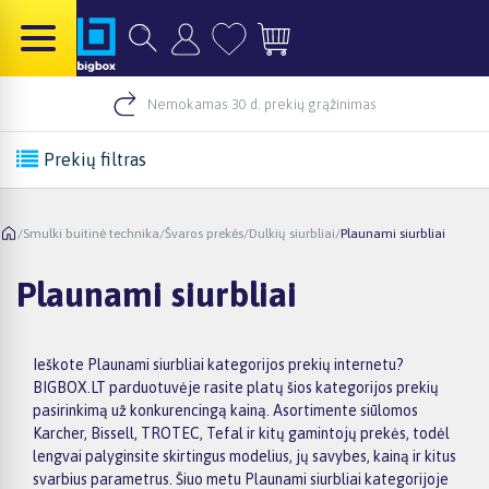
Nemokamas 30 d. prekių grąžinimas
Prekių filtras
/
Smulki buitinė technika
/
Švaros prekės
/
Dulkių siurbliai
/
Plaunami siurbliai
Plaunami siurbliai
Ieškote Plaunami siurbliai kategorijos prekių internetu?
BIGBOX.LT parduotuvėje rasite platų šios kategorijos prekių
pasirinkimą už konkurencingą kainą. Asortimente siūlomos
Karcher, Bissell, TROTEC, Tefal ir kitų gamintojų prekės, todėl
lengvai palyginsite skirtingus modelius, jų savybes, kainą ir kitus
svarbius parametrus. Šiuo metu Plaunami siurbliai kategorijoje