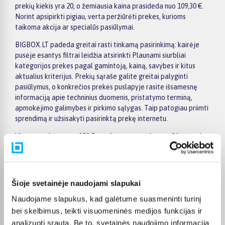
prekių kiekis yra 20, o žemiausia kaina prasideda nuo 109,30 €.
Norint apsipirkti pigiau, verta peržiūrėti prekes, kurioms
taikoma akcija ar specialūs pasiūlymai.
BIGBOX.LT padeda greitai rasti tinkamą pasirinkimą: kairėje
pusėje esantys filtrai leidžia atsirinkti Plaunami siurbliai
kategorijos prekes pagal gamintoją, kainą, savybes ir kitus
aktualius kriterijus. Prekių sąraše galite greitai palyginti
pasiūlymus, o konkrečios prekės puslapyje rasite išsamesnę
informaciją apie techninius duomenis, pristatymo terminą,
apmokėjimo galimybes ir pirkimo sąlygas. Taip patogiau priimti
sprendimą ir užsisakyti pasirinktą prekę internetu.
Visoms prekėms nuo 150 Eur taikomas nemokamas 24 mėnesių
lizingas, todėl norimą prekę galima pirkti išsimokėtinai.
Pristatymas vykdomas visoje Lietuvoje: į paštomatus nuo 2,29
€, o užsakymams nuo 499 € pristatymas į paštomatą
nemokamas; kurjerio pristatymas kainuoja nuo 2,99 €.
Šioje svetainėje naudojami slapukai
Sandėlyje esančios prekės paprastai pristatomos per 1–2
Naudojame slapukus, kad galėtume suasmeninti turinį
darbo dienas, o tikslus kiekvienos prekės pristatymo terminas
visada nurodomas jos puslapyje.
bei skelbimus, teikti visuomeninės medijos funkcijas ir
analizuoti srautą. Be to, svetainės naudojimo informaciją