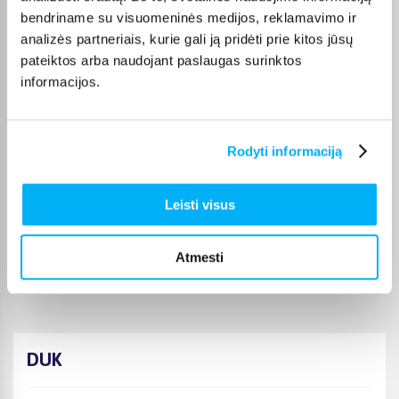
Pasirinktą prekę iš Plaunami siurbliai kategorijos pristatysime
bendriname su visuomeninės medijos, reklamavimo ir
per nurodytą terminą. Jei patogiau užsakymą atsiimti patiems,
analizės partneriais, kurie gali ją pridėti prie kitos jūsų
atitinkamai pažymėtas prekes galėsite atsiimti BIGBOX.LT
pateiktos arba naudojant paslaugas surinktos
biure Veiverių g. 171, Kaune.
informacijos.
Rodyti informaciją
Pirkėjų atsiliepimai apie prekes
Leisti visus
Mindaugas S.
Patvirtintas pirkėjas
Atmesti
Patiko
DUK