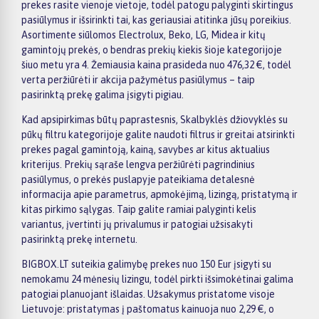
prekes rasite vienoje vietoje, todėl patogu palyginti skirtingus
pasiūlymus ir išsirinkti tai, kas geriausiai atitinka jūsų poreikius.
Asortimente siūlomos Electrolux, Beko, LG, Midea ir kitų
gamintojų prekės, o bendras prekių kiekis šioje kategorijoje
šiuo metu yra 4. Žemiausia kaina prasideda nuo 476,32 €, todėl
verta peržiūrėti ir akcija pažymėtus pasiūlymus – taip
pasirinktą prekę galima įsigyti pigiau.
Kad apsipirkimas būtų paprastesnis, Skalbyklės džiovyklės su
pūkų filtru kategorijoje galite naudoti filtrus ir greitai atsirinkti
prekes pagal gamintoją, kainą, savybes ar kitus aktualius
kriterijus. Prekių sąraše lengva peržiūrėti pagrindinius
pasiūlymus, o prekės puslapyje pateikiama detalesnė
informacija apie parametrus, apmokėjimą, lizingą, pristatymą ir
kitas pirkimo sąlygas. Taip galite ramiai palyginti kelis
variantus, įvertinti jų privalumus ir patogiai užsisakyti
pasirinktą prekę internetu.
BIGBOX.LT suteikia galimybę prekes nuo 150 Eur įsigyti su
nemokamu 24 mėnesių lizingu, todėl pirkti išsimokėtinai galima
patogiai planuojant išlaidas. Užsakymus pristatome visoje
Lietuvoje: pristatymas į paštomatus kainuoja nuo 2,29 €, o