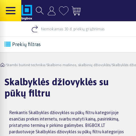
Nemokamas 30 d. prekių grąžinimas
Prekių filtras
/
Stambi buitinė technika
/
Skalbimo mašinos, skalbinių džiovyklės
/
Skalbyklės dži
Skalbyklės džiovyklės su
pūkų filtru
Renkantis Skalbyklės džiovyklės su pūkų filtru kategorijoje
esančias prekes internetu, svarbu matyti kainą, pasirinkimą,
pristatymo terminą ir pirkimo galimybes. BIGBOX.LT
parduotuvėje Skalbyklės džiovyklės su pūkų filtru kategorijos