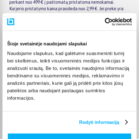
perkant nuo 499 € į paštomatą pristatoma nemokamai.
Kurjerio pristatymo kaina prasideda nuo 2,99 €. Jei prekė yra
sandėlyje, ją įprastai pristatome per 1–2 darbo dienas, o tikslų
terminą visada rasite konkrečios prekės puslapyje.
Pasirinkę tinkamą prekę iš Skalbyklės džiovyklės su pūkų filtru
kategorijos, galite rinktis jums patogiausią gavimo būdą:
Šioje svetainėje naudojami slapukai
pristatymą į paštomatą, kurjeriu arba atsiėmimą BIGBOX.LT
biure Kaune.
Naudojame slapukus, kad galėtume suasmeninti turinį
bei skelbimus, teikti visuomeninės medijos funkcijas ir
analizuoti srautą. Be to, svetainės naudojimo informaciją
bendriname su visuomeninės medijos, reklamavimo ir
analizės partneriais, kurie gali ją pridėti prie kitos jūsų
Pirkėjų atsiliepimai apie prekes
pateiktos arba naudojant paslaugas surinktos
informacijos.
Regimantas L.
Patvirtintas pirkėjas
Rodyti informaciją
Viskas gerai