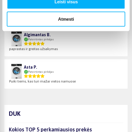
Leisti visus
Henrikas T.
Patvirtintas pirkėjas
Si skalbimo - dziovinimo masina tikrai gera !!!
Atmesti
Algimantas B.
Patvirtintas pirkėjas
paprastas ir greitas užsakymas
Asta P.
Patvirtintas pirkėjas
Puiki tiems, kas turi mažai vietos namuose
DUK
Kokios TOP 5 perkamiausios prekės