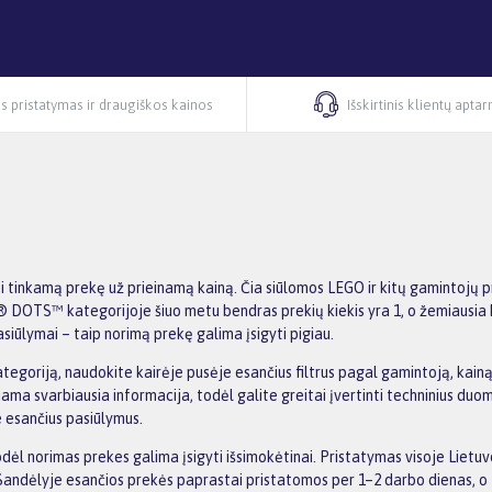
s pristatymas ir draugiškos kainos
Išskirtinis klientų apta
nkamą prekę už prieinamą kainą. Čia siūlomos LEGO ir kitų gamintojų pr
O® DOTS™ kategorijoje šiuo metu bendras prekių kiekis yra 1, o žemiausia 
lymai – taip norimą prekę galima įsigyti pigiau.
iją, naudokite kairėje pusėje esančius filtrus pagal gamintoją, kainą, p
iama svarbiausia informacija, todėl galite greitai įvertinti techninius duom
 esančius pasiūlymus.
l norimas prekes galima įsigyti išsimokėtinai. Pristatymas visoje Lietu
andėlyje esančios prekės paprastai pristatomos per 1–2 darbo dienas, o t