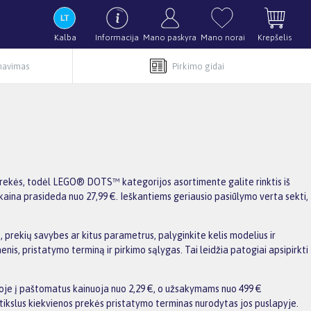
Kalba
Informacija
Mano paskyra
Mano norai
Krepšelis
rnavimas
Pirkimo gidai
ekės, todėl LEGO® DOTS™ kategorijos asortimente galite rinktis iš
kaina prasideda nuo 27,99 €. Ieškantiems geriausio pasiūlymo verta sekti,
rekių savybes ar kitus parametrus, palyginkite kelis modelius ir
enis, pristatymo terminą ir pirkimo sąlygas. Tai leidžia patogiai apsipirkti
voje į paštomatus kainuoja nuo 2,29 €, o užsakymams nuo 499 €
ikslus kiekvienos prekės pristatymo terminas nurodytas jos puslapyje.