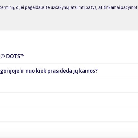
miną, o jei pageidausite užsakymą atsiimti patys, atitinkamai pažymėta
EGO® DOTS™
orijoje ir nuo kiek prasideda jų kainos?