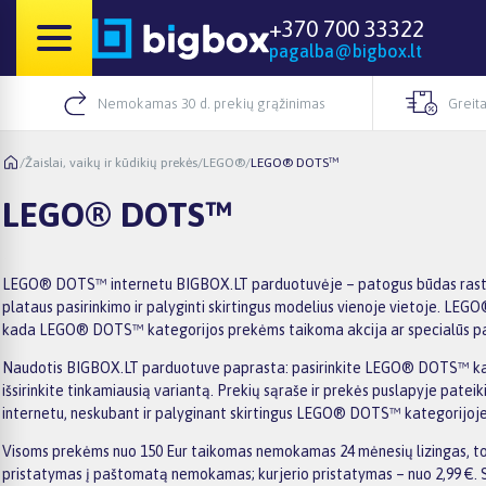
+370 700 33322
pagalba@bigbox.lt
Nemokamas 30 d. prekių grąžinimas
Greita
/
Žaislai, vaikų ir kūdikių prekės
/
LEGO®
/
LEGO® DOTS™
LEGO® DOTS™
LEGO® DOTS™ internetu BIGBOX.LT parduotuvėje – patogus būdas rasti ti
plataus pasirinkimo ir palyginti skirtingus modelius vienoje vietoje. LEG
kada LEGO® DOTS™ kategorijos prekėms taikoma akcija ar specialūs pasiū
Naudotis BIGBOX.LT parduotuve paprasta: pasirinkite LEGO® DOTS™ kategor
išsirinkite tinkamiausią variantą. Prekių sąraše ir prekės puslapyje pateik
internetu, neskubant ir palyginant skirtingus LEGO® DOTS™ kategorijoje
Visoms prekėms nuo 150 Eur taikomas nemokamas 24 mėnesių lizingas, todė
pristatymas į paštomatą nemokamas; kurjerio pristatymas – nuo 2,99 €. S