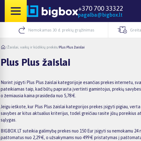
+370 700 33322
pagalba@bigbox.lt
Nemokamas 30 d. prekių grąžinimas
Greita
/
Žaislai, vaikų ir kūdikių prekės
/
Plus Plus žaislai
Plus Plus žaislai
Norint įsigyti Plus Plus žaislai kategorijoje esančias prekes internetu, s
pateikiamas taip, kad būtų paprasta įvertinti gamintojus, prekių savybes, 
o žemiausia kaina prasideda nuo 5,78 €.
Jeigu ieškote, kur Plus Plus žaislai kategorijos prekes įsigyti pigiau, vert
savybes ar kitus aktualius kriterijus, todėl greičiau rasite jūsų poreiki
sąlygas.
BIGBOX.LT suteikia galimybę prekes nuo 150 Eur įsigyti su nemokamu 24 mėn
paštomatus nuo 2,29 €, o užsakymams nuo 499 € pristatymas į paštomatą