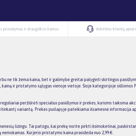
s pristatymas ir draugiškos kainos
Išskirtinis klientų apta
varbu ne tik žema kaina, bet ir galimybė greitai palyginti skirtingus pasi
kainą ir pristatymo sąlygas vienoje vietoje. Šioje kategorijoje siūlomos Pl
a reguliariai peržiūrėti specialius pasiūlymus ir prekes, kurioms taikoma ak
us atitinkantį variantą. Prekės puslapyje pateikiama išsamesnė informacija 
esių lizingu. Tai patogu, kai prekę norite pirkti išsimokėtinai, paskirst
 nemokamas. Kurjerio pristatymo kaina prasideda nuo 2,99 €.