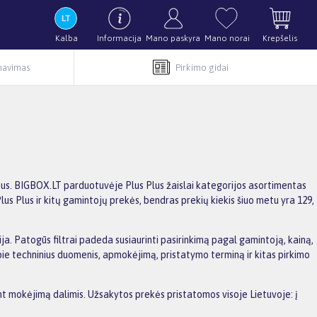
Kalba
Informacija
Mano paskyra
Mano norai
Krepšelis
rnavimas
Pirkimo gidai
ūlymus. BIGBOX.LT parduotuvėje Plus Plus žaislai kategorijos asortimentas
us Plus ir kitų gamintojų prekės, bendras prekių kiekis šiuo metu yra 129,
cija. Patogūs filtrai padeda susiaurinti pasirinkimą pagal gamintoją, kainą,
apie techninius duomenis, apmokėjimą, pristatymo terminą ir kitas pirkimo
ant mokėjimą dalimis. Užsakytos prekės pristatomos visoje Lietuvoje: į