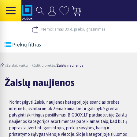
Nemokamas 30 d. prekių grąžinimas
Prekių filtras
/
Žaislai, vaikų ir kūdikių prekės
/
Žaislų naujienos
Žaislų naujienos
Norint įsigyti Žaislų naujienos kategorijoje esančias prekes
internetu, svarbu ne tik žema kaina, bet ir galimybė greitai
palyginti skirtingus pasiūlymus. BIGBOX.LT parduotuvėje Žaislų
naujienos kategorijos asortimentas pateikiamas taip, kad būtų
paprasta įvertinti gamintojus, prekių savybes, kainą ir
pristatymo sąlygas vienoje vietoje. Šioje kategorijoje siūlomos