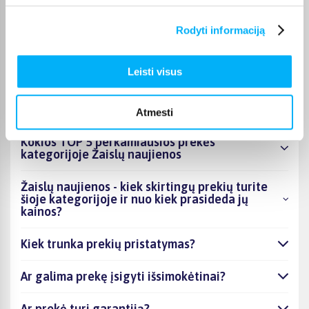
nurodomas jos puslapyje. Pasirinktą prekę iš Žaislų naujienos
kategorijos galite gauti paštomatu, per kurjerį arba, jei prekė
Rodyti informaciją
atitinkamai pažymėta, atsiimti BIGBOX.LT biure Kaune.
Leisti visus
DUK
Atmesti
Kokios TOP 5 perkamiausios prekės
kategorijoje Žaislų naujienos
Žaislų naujienos - kiek skirtingų prekių turite
šioje kategorijoje ir nuo kiek prasideda jų
kainos?
Kiek trunka prekių pristatymas?
Ar galima prekę įsigyti išsimokėtinai?
Ar prekė turi garantiją?