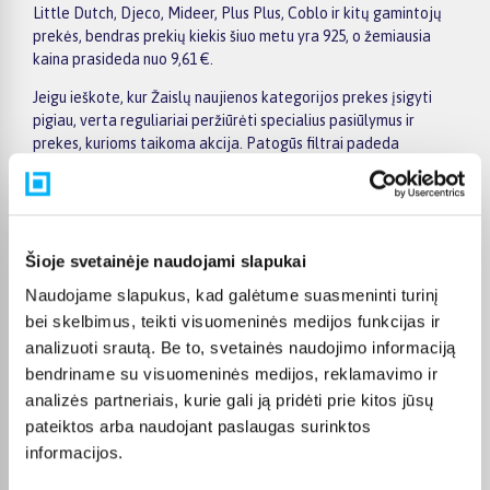
Little Dutch, Djeco, Mideer, Plus Plus, Coblo ir kitų gamintojų
prekės, bendras prekių kiekis šiuo metu yra 925, o žemiausia
kaina prasideda nuo 9,61 €.
Jeigu ieškote, kur Žaislų naujienos kategorijos prekes įsigyti
pigiau, verta reguliariai peržiūrėti specialius pasiūlymus ir
prekes, kurioms taikoma akcija. Patogūs filtrai padeda
susiaurinti pasirinkimą pagal gamintoją, kainą, savybes ar kitus
aktualius kriterijus, todėl greičiau rasite jūsų poreikius
atitinkantį variantą. Prekės puslapyje pateikiama išsamesnė
informacija apie techninius duomenis, apmokėjimą, pristatymo
terminą ir kitas pirkimo sąlygas.
Šioje svetainėje naudojami slapukai
Naudojame slapukus, kad galėtume suasmeninti turinį
BIGBOX.LT suteikia galimybę prekes nuo 150 Eur įsigyti su
nemokamu 24 mėnesių lizingu. Tai patogu, kai prekę norite
bei skelbimus, teikti visuomeninės medijos funkcijas ir
pirkti išsimokėtinai, paskirstant mokėjimą dalimis. Užsakytos
analizuoti srautą. Be to, svetainės naudojimo informaciją
prekės pristatomos visoje Lietuvoje: į paštomatus nuo 2,29 €, o
bendriname su visuomeninės medijos, reklamavimo ir
užsakymams nuo 499 € pristatymas į paštomatą nemokamas.
analizės partneriais, kurie gali ją pridėti prie kitos jūsų
Kurjerio pristatymo kaina prasideda nuo 2,99 €.
pateiktos arba naudojant paslaugas surinktos
Sandėlyje esančios prekės įprastai pristatomos per 1–2 darbo
informacijos.
dienas, o tikslus kiekvienos prekės pristatymo terminas