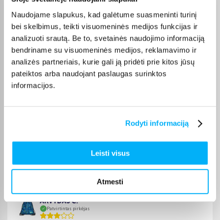
pristatymas į paštomatus kainuoja nuo 2,29 €, o užsakymams
nuo 499 € pristatymas į paštomatą nemokamas; kurjerio
Naudojame slapukus, kad galėtume suasmeninti turinį
pristatymo kaina prasideda nuo 2,99 €. Sandėlyje esančios
bei skelbimus, teikti visuomeninės medijos funkcijas ir
prekės paprastai pristatomos per 1–2 darbo dienas, o tikslus
analizuoti srautą. Be to, svetainės naudojimo informaciją
kiekvienos prekės pristatymo terminas nurodomas jos
bendriname su visuomeninės medijos, reklamavimo ir
puslapyje.
analizės partneriais, kurie gali ją pridėti prie kitos jūsų
Pasirinkę tinkamą prekę iš Sporto ir laisvalaikio kuprinės
pateiktos arba naudojant paslaugas surinktos
kategorijos, galite rinktis patogiausią gavimo būdą: pristatymą
informacijos.
į paštomatą, pristatymą per kurjerį arba, jei prekė pažymėta
kaip tinkama atsiėmimui, atsiėmimą BIGBOX.LT biure Veiverių
g. 171, Kaune.
Rodyti informaciją
Leisti visus
Pirkėjų atsiliepimai apie prekes
Atmesti
ARVYDAS Č.
Patvirtintas pirkėjas