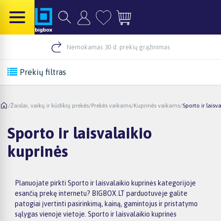
Nemokamas 30 d. prekių grąžinimas
Prekių filtras
/
Žaislai, vaikų ir kūdikių prekės
/
Prekės vaikams
/
Kuprinės vaikams
/
Sporto ir laisv
Sporto ir laisvalaikio
kuprinės
Planuojate pirkti Sporto ir laisvalaikio kuprinės kategorijoje
esančią prekę internetu? BIGBOX.LT parduotuvėje galite
patogiai įvertinti pasirinkimą, kainą, gamintojus ir pristatymo
sąlygas vienoje vietoje. Sporto ir laisvalaikio kuprinės