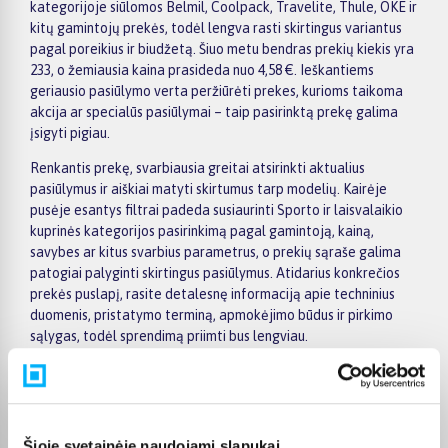
kategorijoje siūlomos Belmil, Coolpack, Travelite, Thule, OKE ir
kitų gamintojų prekės, todėl lengva rasti skirtingus variantus
pagal poreikius ir biudžetą. Šiuo metu bendras prekių kiekis yra
233, o žemiausia kaina prasideda nuo 4,58 €. Ieškantiems
geriausio pasiūlymo verta peržiūrėti prekes, kurioms taikoma
akcija ar specialūs pasiūlymai – taip pasirinktą prekę galima
įsigyti pigiau.
Renkantis prekę, svarbiausia greitai atsirinkti aktualius
pasiūlymus ir aiškiai matyti skirtumus tarp modelių. Kairėje
pusėje esantys filtrai padeda susiaurinti Sporto ir laisvalaikio
kuprinės kategorijos pasirinkimą pagal gamintoją, kainą,
savybes ar kitus svarbius parametrus, o prekių sąraše galima
patogiai palyginti skirtingus pasiūlymus. Atidarius konkrečios
prekės puslapį, rasite detalesnę informaciją apie techninius
duomenis, pristatymo terminą, apmokėjimo būdus ir pirkimo
sąlygas, todėl sprendimą priimti bus lengviau.
Didesnės vertės pirkiniams BIGBOX.LT siūlo patogų
apmokėjimą dalimis – visoms prekėms nuo 150 Eur taikomas
nemokamas 24 mėnesių lizingas, todėl norimą prekę galima
įsigyti išsimokėtinai. Užsakymus pristatome visoje Lietuvoje:
Šioje svetainėje naudojami slapukai