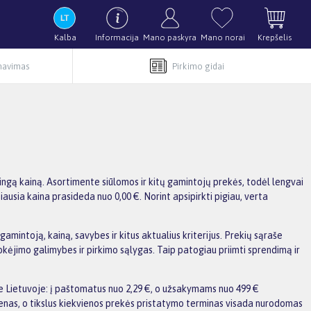
Kalba
Informacija
Mano paskyra
Mano norai
Krepšelis
rnavimas
Pirkimo gidai
ngą kainą. Asortimente siūlomos ir kitų gamintojų prekės, todėl lengvai
iausia kaina prasideda nuo 0,00 €. Norint apsipirkti pigiau, verta
amintoją, kainą, savybes ir kitus aktualius kriterijus. Prekių sąraše
kėjimo galimybes ir pirkimo sąlygas. Taip patogiau priimti sprendimą ir
e Lietuvoje: į paštomatus nuo 2,29 €, o užsakymams nuo 499 €
enas, o tikslus kiekvienos prekės pristatymo terminas visada nurodomas