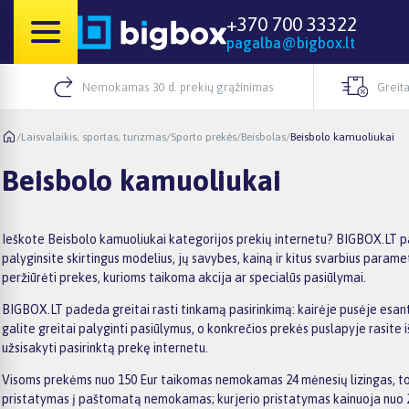
+370 700 33322
pagalba@bigbox.lt
Nemokamas 30 d. prekių grąžinimas
Greita
/
Laisvalaikis, sportas, turizmas
/
Sporto prekės
/
Beisbolas
/
Beisbolo kamuoliukai
Beisbolo kamuoliukai
Ieškote Beisbolo kamuoliukai kategorijos prekių internetu? BIGBOX.LT par
palyginsite skirtingus modelius, jų savybes, kainą ir kitus svarbius parame
peržiūrėti prekes, kurioms taikoma akcija ar specialūs pasiūlymai.
BIGBOX.LT padeda greitai rasti tinkamą pasirinkimą: kairėje pusėje esantys
galite greitai palyginti pasiūlymus, o konkrečios prekės puslapyje rasit
užsisakyti pasirinktą prekę internetu.
Visoms prekėms nuo 150 Eur taikomas nemokamas 24 mėnesių lizingas, tod
pristatymas į paštomatą nemokamas; kurjerio pristatymas kainuoja nuo 2