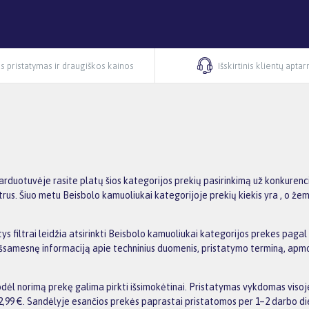
s pristatymas ir draugiškos kainos
Išskirtinis klientų apta
duotuvėje rasite platų šios kategorijos prekių pasirinkimą už konkurenci
trus. Šiuo metu Beisbolo kamuoliukai kategorijoje prekių kiekis yra , o žem
 filtrai leidžia atsirinkti Beisbolo kamuoliukai kategorijos prekes pagal g
e išsamesnę informaciją apie techninius duomenis, pristatymo terminą, apmo
ėl norimą prekę galima pirkti išsimokėtinai. Pristatymas vykdomas visoj
,99 €. Sandėlyje esančios prekės paprastai pristatomos per 1–2 darbo di