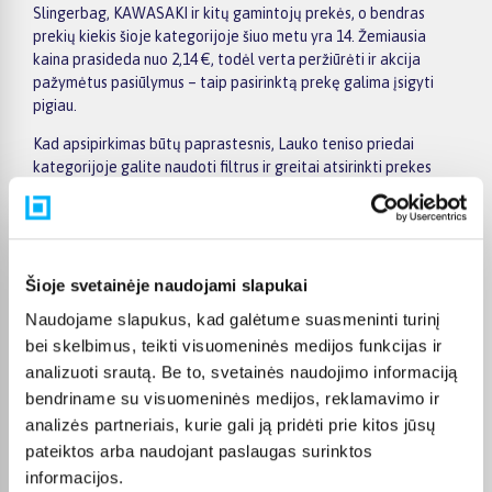
Slingerbag, KAWASAKI ir kitų gamintojų prekės, o bendras
prekių kiekis šioje kategorijoje šiuo metu yra 14. Žemiausia
kaina prasideda nuo 2,14 €, todėl verta peržiūrėti ir akcija
pažymėtus pasiūlymus – taip pasirinktą prekę galima įsigyti
pigiau.
Kad apsipirkimas būtų paprastesnis, Lauko teniso priedai
kategorijoje galite naudoti filtrus ir greitai atsirinkti prekes
pagal gamintoją, kainą, savybes ar kitus aktualius kriterijus.
Prekių sąraše lengva peržiūrėti pagrindinius pasiūlymus, o
prekės puslapyje pateikiama detalesnė informacija apie
parametrus, apmokėjimą, lizingą, pristatymą ir kitas pirkimo
sąlygas. Taip galite ramiai palyginti kelis variantus, įvertinti jų
Šioje svetainėje naudojami slapukai
privalumus ir patogiai užsisakyti pasirinktą prekę internetu.
Naudojame slapukus, kad galėtume suasmeninti turinį
BIGBOX.LT suteikia galimybę prekes nuo 150 Eur įsigyti su
bei skelbimus, teikti visuomeninės medijos funkcijas ir
nemokamu 24 mėnesių lizingu, todėl pirkti išsimokėtinai galima
analizuoti srautą. Be to, svetainės naudojimo informaciją
patogiai planuojant išlaidas. Užsakymus pristatome visoje
bendriname su visuomeninės medijos, reklamavimo ir
Lietuvoje: pristatymas į paštomatus kainuoja nuo 2,29 €, o
analizės partneriais, kurie gali ją pridėti prie kitos jūsų
perkant nuo 499 € į paštomatą pristatoma nemokamai.
pateiktos arba naudojant paslaugas surinktos
Kurjerio pristatymo kaina prasideda nuo 2,99 €. Jei prekė yra
informacijos.
sandėlyje, ją įprastai pristatome per 1–2 darbo dienas, o tikslų