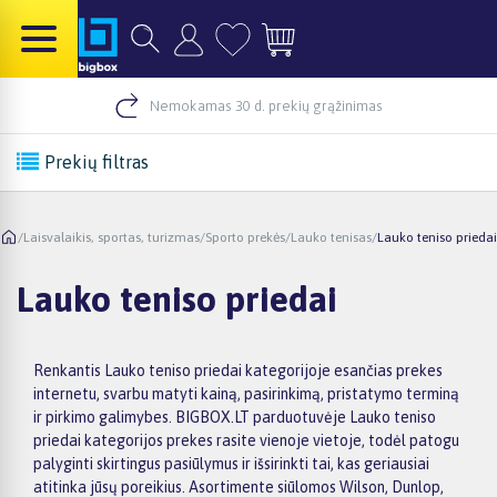
Nemokamas 30 d. prekių grąžinimas
Prekių filtras
/
Laisvalaikis, sportas, turizmas
/
Sporto prekės
/
Lauko tenisas
/
Lauko teniso priedai
Lauko teniso priedai
Renkantis Lauko teniso priedai kategorijoje esančias prekes
internetu, svarbu matyti kainą, pasirinkimą, pristatymo terminą
ir pirkimo galimybes. BIGBOX.LT parduotuvėje Lauko teniso
priedai kategorijos prekes rasite vienoje vietoje, todėl patogu
palyginti skirtingus pasiūlymus ir išsirinkti tai, kas geriausiai
atitinka jūsų poreikius. Asortimente siūlomos Wilson, Dunlop,