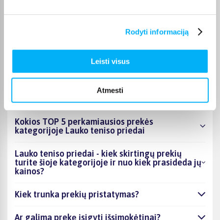
terminą visada rasite konkrečios prekės puslapyje.
Pasirinkę tinkamą prekę iš Lauko teniso priedai kategorijos,
Rodyti informaciją
galite rinktis jums patogiausią gavimo būdą: pristatymą į
paštomatą, kurjeriu arba atsiėmimą BIGBOX.LT biure Kaune.
Leisti visus
Atmesti
DUK
Kokios TOP 5 perkamiausios prekės
kategorijoje Lauko teniso priedai
Lauko teniso priedai - kiek skirtingų prekių
turite šioje kategorijoje ir nuo kiek prasideda jų
kainos?
Kiek trunka prekių pristatymas?
Ar galima prekę įsigyti išsimokėtinai?