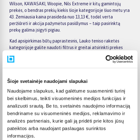
Wilson, KAWASAKI, Woopie, Nils Extreme ir kitų gamintojų
prekės, o bendras prekių kiekis šioje kategorijoje šiuo metu yra
43. Žemiausia kaina prasideda nuo 13,13 €, todėl verta
peržiūrėti ir akcija pažymėtus pasiūlymus – taip pasirinktą
prekę galima įsigyti pigiau.
Kad apsipirkimas būtų paprastesnis, Lauko teniso raketės
kategorijoje galite naudoti filtrus ir greitai atsirinkti prekes
pagal gamintoją, kainą, savybes ar kitus aktualius kriterijus.
Prekių sąraše lengva peržiūrėti pagrindinius pasiūlymus, o
prekės puslapyje pateikiama detalesnė informacija apie
parametrus, apmokėjimą, lizingą, pristatymą ir kitas pirkimo
sąlygas. Taip galite ramiai palyginti kelis variantus, įvertinti jų
Šioje svetainėje naudojami slapukai
privalumus ir patogiai užsisakyti pasirinktą prekę internetu.
Naudojame slapukus, kad galėtume suasmeninti turinį
BIGBOX.LT suteikia galimybę prekes nuo 150 Eur įsigyti su
bei skelbimus, teikti visuomeninės medijos funkcijas ir
nemokamu 24 mėnesių lizingu, todėl pirkti išsimokėtinai galima
analizuoti srautą. Be to, svetainės naudojimo informaciją
patogiai planuojant išlaidas. Užsakymus pristatome visoje
bendriname su visuomeninės medijos, reklamavimo ir
Lietuvoje: pristatymas į paštomatus kainuoja nuo 2,29 €, o
analizės partneriais, kurie gali ją pridėti prie kitos jūsų
perkant nuo 499 € į paštomatą pristatoma nemokamai.
pateiktos arba naudojant paslaugas surinktos
Kurjerio pristatymo kaina prasideda nuo 2,99 €. Jei prekė yra
informacijos.
sandėlyje, ją įprastai pristatome per 1–2 darbo dienas, o tikslų