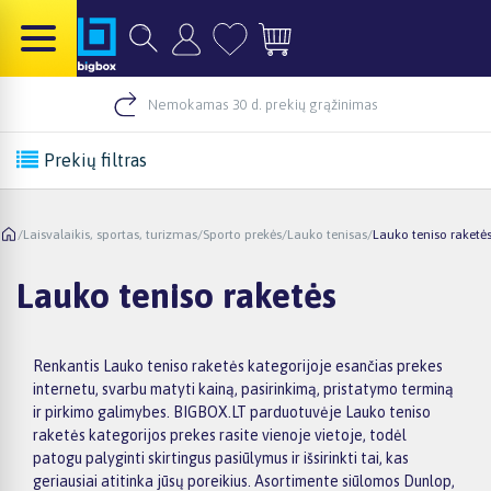
Nemokamas 30 d. prekių grąžinimas
Prekių filtras
/
Laisvalaikis, sportas, turizmas
/
Sporto prekės
/
Lauko tenisas
/
Lauko teniso raketė
Lauko teniso raketės
Renkantis Lauko teniso raketės kategorijoje esančias prekes
internetu, svarbu matyti kainą, pasirinkimą, pristatymo terminą
ir pirkimo galimybes. BIGBOX.LT parduotuvėje Lauko teniso
raketės kategorijos prekes rasite vienoje vietoje, todėl
patogu palyginti skirtingus pasiūlymus ir išsirinkti tai, kas
geriausiai atitinka jūsų poreikius. Asortimente siūlomos Dunlop,