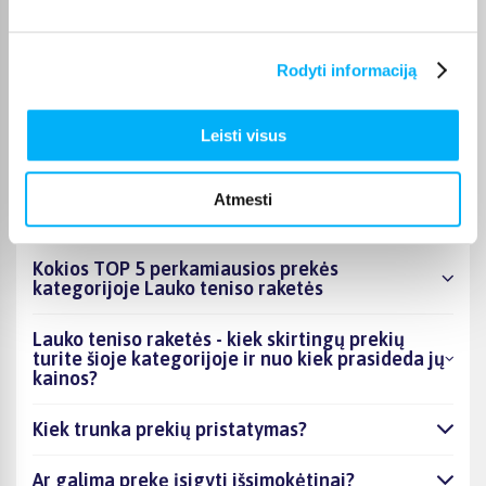
terminą visada rasite konkrečios prekės puslapyje.
Pasirinkę tinkamą prekę iš Lauko teniso raketės kategorijos,
Rodyti informaciją
galite rinktis jums patogiausią gavimo būdą: pristatymą į
paštomatą, kurjeriu arba atsiėmimą BIGBOX.LT biure Kaune.
Leisti visus
Atmesti
DUK
Kokios TOP 5 perkamiausios prekės
kategorijoje Lauko teniso raketės
Lauko teniso raketės - kiek skirtingų prekių
turite šioje kategorijoje ir nuo kiek prasideda jų
kainos?
Kiek trunka prekių pristatymas?
Ar galima prekę įsigyti išsimokėtinai?