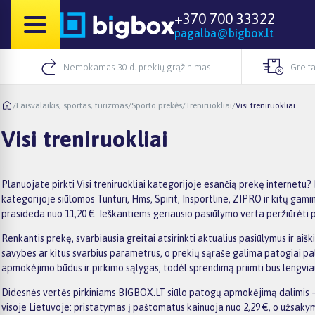
+370 700 33322
pagalba@bigbox.lt
Nemokamas 30 d. prekių grąžinimas
Greita
/
Laisvalaikis, sportas, turizmas
/
Sporto prekės
/
Treniruokliai
/
Visi treniruokliai
Visi treniruokliai
Planuojate pirkti Visi treniruokliai kategorijoje esančią prekę internetu?
kategorijoje siūlomos Tunturi, Hms, Spirit, Insportline, ZIPRO ir kitų gami
prasideda nuo 11,20 €. Ieškantiems geriausio pasiūlymo verta peržiūrėti p
Renkantis prekę, svarbiausia greitai atsirinkti aktualius pasiūlymus ir aiš
savybes ar kitus svarbius parametrus, o prekių sąraše galima patogiai pal
apmokėjimo būdus ir pirkimo sąlygas, todėl sprendimą priimti bus lengvia
Didesnės vertės pirkiniams BIGBOX.LT siūlo patogų apmokėjimą dalimis –
visoje Lietuvoje: pristatymas į paštomatus kainuoja nuo 2,29 €, o užsa