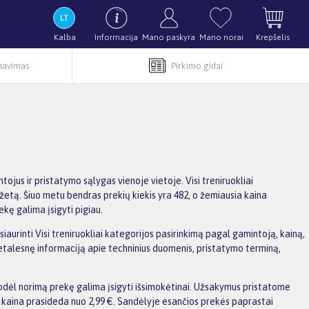
Kalba
Informacija
Mano paskyra
Mano norai
Krepšelis
rnavimas
Pirkimo gidai
ojus ir pristatymo sąlygas vienoje vietoje. Visi treniruokliai
udžetą. Šiuo metu bendras prekių kiekis yra 482, o žemiausia kaina
kę galima įsigyti pigiau.
siaurinti Visi treniruokliai kategorijos pasirinkimą pagal gamintoją, kainą,
detalesnę informaciją apie techninius duomenis, pristatymo terminą,
dėl norimą prekę galima įsigyti išsimokėtinai. Užsakymus pristatome
kaina prasideda nuo 2,99 €. Sandėlyje esančios prekės paprastai