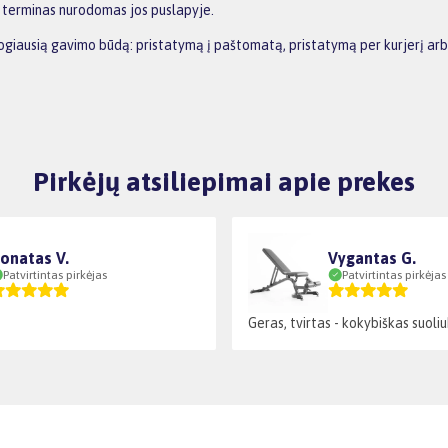
o terminas nurodomas jos puslapyje.
s patogiausią gavimo būdą: pristatymą į paštomatą, pristatymą per kurjerį
Pirkėjų atsiliepimai apie prekes
onatas V.
Vygantas G.
Patvirtintas pirkėjas
Patvirtintas pirkėjas
Geras, tvirtas - kokybiškas suoliu