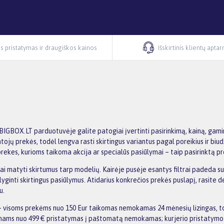
s pristatymas ir draugiškos kainos
Išskirtinis klientų apta
 BIGBOX.LT parduotuvėje galite patogiai įvertinti pasirinkimą, kainą, gamint
ntojų prekės, todėl lengva rasti skirtingus variantus pagal poreikius ir bi
rekes, kurioms taikoma akcija ar specialūs pasiūlymai – taip pasirinktą pre
kiai matyti skirtumus tarp modelių. Kairėje pusėje esantys filtrai padeda su
yginti skirtingus pasiūlymus. Atidarius konkrečios prekės puslapį, rasite 
u.
 visoms prekėms nuo 150 Eur taikomas nemokamas 24 mėnesių lizingas, to
kymams nuo 499 € pristatymas į paštomatą nemokamas; kurjerio pristatymo 