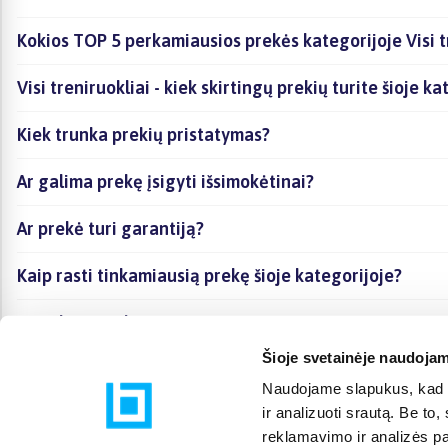
Kokios TOP 5 perkamiausios prekės kategorijoje Visi t
Visi treniruokliai - kiek skirtingų prekių turite šioje k
Kiek trunka prekių pristatymas?
Ar galima prekę įsigyti išsimokėtinai?
Ar prekė turi garantiją?
Kaip rasti tinkamiausią prekę šioje kategorijoje?
Ar galima prekę atsiimti vietoje?
Šioje svetainėje naudojam
Naudojame slapukus, kad g
ir analizuoti srautą. Be t
reklamavimo ir analizės par