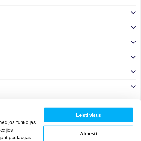
Leisti visus
edijos funkcijas
edijos,
Atmesti
ojant paslaugas