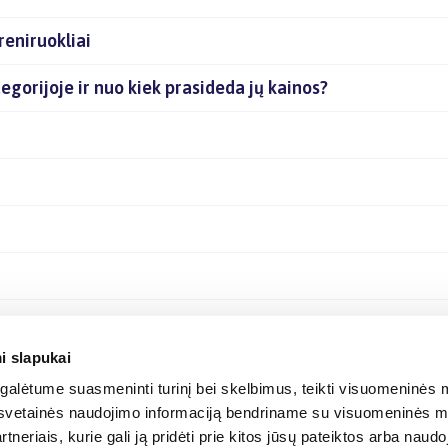
reniruokliai
ategorijoje ir nuo kiek prasideda jų kainos?
i slapukai
alėtume suasmeninti turinį bei skelbimus, teikti visuomeninės m
o, svetainės naudojimo informaciją bendriname su visuomeninės m
tneriais, kurie gali ją pridėti prie kitos jūsų pateiktos arba naud