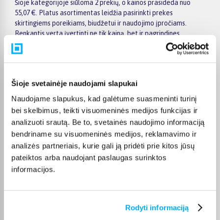
Šioje kategorijoje siūloma 2 prekių, o kainos prasideda nuo
55,07 €. Platus asortimentas leidžia pasirinkti prekes
skirtingiems poreikiams, biudžetui ir naudojimo įpročiams.
Renkantis verta įvertinti ne tik kainą, bet ir pagrindines
savybes, funkcionalumą, komplektaciją, garantijos sąlygas bei
taikomus specialius pasiūlymus.
Puslapyje esantys filtrai padeda greičiau atrasti aktualius
pasiūlymus ir patogiai palyginti Dior prekes tarpusavyje.
Šioje svetainėje naudojami slapukai
Atsižvelkite į jums svarbiausius kriterijus, pristatymo
Naudojame slapukus, kad galėtume suasmeninti turinį
informaciją ir prekės aprašymą, kad galėtumėte priimti patogų
bei skelbimus, teikti visuomeninės medijos funkcijas ir
ir apgalvotą sprendimą.
analizuoti srautą. Be to, svetainės naudojimo informaciją
Palyginkite Dior prekes BIGBOX.LT ir išsirinkite tinkamiausią
bendriname su visuomeninės medijos, reklamavimo ir
variantą internetu.
analizės partneriais, kurie gali ją pridėti prie kitos jūsų
pateiktos arba naudojant paslaugas surinktos
informacijos.
DUK
Rodyti informaciją
Kokie Dior Barzdos priežiūrai kategorijoje