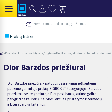
Nemokamas 30 d. prekių grąžinimas
Prekių filtras
/
Kvepalai, kosmetika, higiena
/
Higiena
/
Depiliacijos, skutimosi, barzdos priemonė
Dior Barzdos priežiūrai
Dior Barzdos priežiūrai - patogus pasirinkimas ieškantiems
patikimo gamintojo prekių. BIGBOX.LT kategorijoje „Barzdos
priežiūrai“ rasite gamintojo Dior pasiūlymus, kuriuos galite
palyginti pagal kainą, savybes, akcijas, pristatymo informaciją
ir kitus svarbius kriterijus.