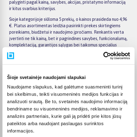
palyginti pagal kainą, savybes, akcijas, pristatymo informaciją
ir kitus svarbius kriterijus.
Šioje kategorijoje siūloma 5 prekių, o kainos prasideda nuo 4,96
€. Platus asortimentas leidžia pasirinkti prekes skirtingiems
poreikiams, biudžetui ir naudojimo įpročiams. Renkantis verta
įvertinti ne tik kainą, bet ir pagrindines savybes, funkcionalumą,
komplektaciją, garantijos sąlygas bei taikomus specialius
pasiūlymus.
Puslapyje esantys filtrai padeda greičiau atrasti aktualius
pasiūlymus ir patogiai palyginti Opalescence prekes
tarpusavyje. Atsižvelkite į jums svarbiausius kriterijus,
Šioje svetainėje naudojami slapukai
pristatymo informaciją ir prekės aprašymą, kad galėtumėte
Naudojame slapukus, kad galėtume suasmeninti turinį
priimti patogų ir apgalvotą sprendimą.
bei skelbimus, teikti visuomeninės medijos funkcijas ir
Palyginkite Opalescence prekes BIGBOX.LT ir išsirinkite
analizuoti srautą. Be to, svetainės naudojimo informaciją
tinkamiausią variantą internetu.
bendriname su visuomeninės medijos, reklamavimo ir
analizės partneriais, kurie gali ją pridėti prie kitos jūsų
pateiktos arba naudojant paslaugas surinktos
informacijos.
DUK