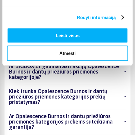
Kokie Opalescence Burnos ir dantų priežiūros
Rodyti informaciją
priemonės kategorijoje esantys produktai šiuo
metu populiariausi?
Leisti visus
Kiek prekių yra Opalescence Burnos ir dantų
priežiūros priemonės kategorijos asortimente
ir kokia žemiausia kaina?
Atmesti
Ar BIGBOX.LT galima rasti akcijų Opalescence
Burnos ir dantų priežiūros priemonės
kategorijoje?
Kiek trunka Opalescence Burnos ir dantų
priežiūros priemonės kategorijos prekių
pristatymas?
Ar Opalescence Burnos ir dantų priežiūros
priemonės kategorijos prekėms suteikiama
garantija?