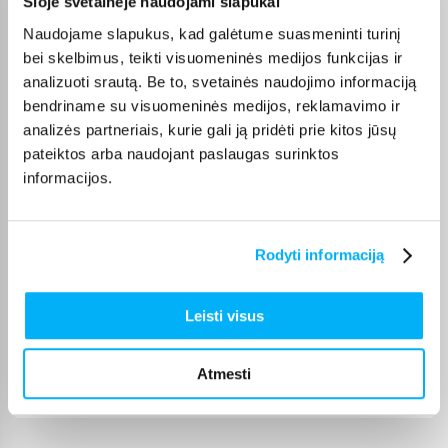
Šioje svetainėje naudojami slapukai
Brigita U.
Naudojame slapukus, kad galėtume suasmeninti turinį
Patvirtintas pirkėjas
bei skelbimus, teikti visuomeninės medijos funkcijas ir
Labai gražus ir geras stalas. Mergaitė labai patenkinta
analizuoti srautą. Be to, svetainės naudojimo informaciją
bendriname su visuomeninės medijos, reklamavimo ir
Robertas B.
analizės partneriais, kurie gali ją pridėti prie kitos jūsų
Patvirtintas pirkėjas
pateiktos arba naudojant paslaugas surinktos
Puiki ir patogi kėdė
informacijos.
J J.
Patvirtintas pirkėjas
Rodyti informaciją
Puiku
Leisti visus
Saulius Č.
Patvirtintas pirkėjas
Atmesti
Prekė puiki ir kaina gera.