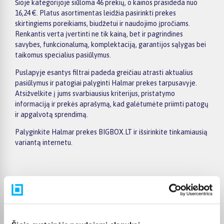
Šioje kategorijoje siūloma 46 prekių, o kainos prasideda nuo
16,24 €. Platus asortimentas leidžia pasirinkti prekes
skirtingiems poreikiams, biudžetui ir naudojimo įpročiams.
Renkantis verta įvertinti ne tik kainą, bet ir pagrindines
savybes, funkcionalumą, komplektaciją, garantijos sąlygas bei
taikomus specialius pasiūlymus.
Puslapyje esantys filtrai padeda greičiau atrasti aktualius
pasiūlymus ir patogiai palyginti Halmar prekes tarpusavyje.
Atsižvelkite į jums svarbiausius kriterijus, pristatymo
informaciją ir prekės aprašymą, kad galėtumėte priimti patogų
ir apgalvotą sprendimą.
Palyginkite Halmar prekes BIGBOX.LT ir išsirinkite tinkamiausią
variantą internetu.
Pirkėjų atsiliepimai apie prekes