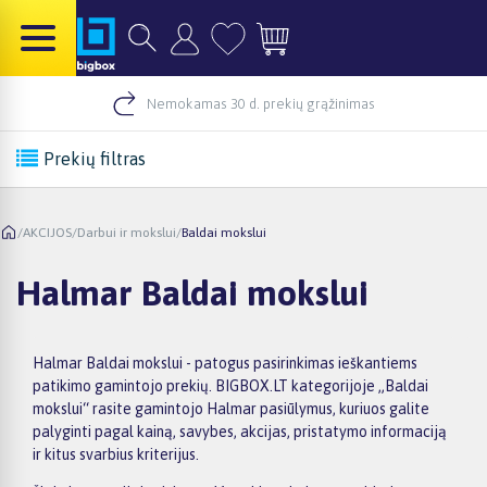
Nemokamas 30 d. prekių grąžinimas
Prekių filtras
/
AKCIJOS
/
Darbui ir mokslui
/
Baldai mokslui
Halmar Baldai mokslui
Halmar Baldai mokslui - patogus pasirinkimas ieškantiems
patikimo gamintojo prekių. BIGBOX.LT kategorijoje „Baldai
mokslui“ rasite gamintojo Halmar pasiūlymus, kuriuos galite
palyginti pagal kainą, savybes, akcijas, pristatymo informaciją
ir kitus svarbius kriterijus.