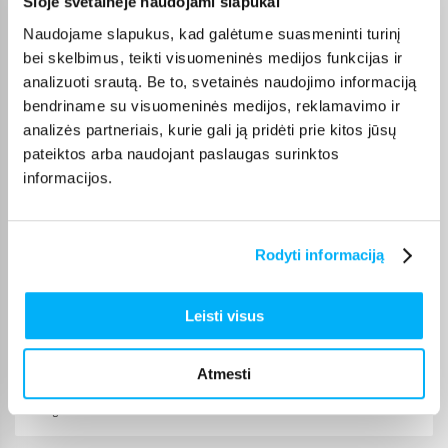
Šioje svetainėje naudojami slapukai
Oleg K.
Naudojame slapukus, kad galėtume suasmeninti turinį
Patvirtintas pirkėjas
bei skelbimus, teikti visuomeninės medijos funkcijas ir
As patenkintas, puikus vaizdas
analizuoti srautą. Be to, svetainės naudojimo informaciją
bendriname su visuomeninės medijos, reklamavimo ir
Mantas B.
analizės partneriais, kurie gali ją pridėti prie kitos jūsų
Patvirtintas pirkėjas
pateiktos arba naudojant paslaugas surinktos
+
informacijos.
Sigitas S.
Patvirtintas pirkėjas
Rodyti informaciją
Viskas ok
Leisti visus
Rimantas R.
Patvirtintas pirkėjas
Atmesti
puikus TV virtuvei, geros spalvos, garso pakanka, youtube veikia, ko
daugiau nor ...