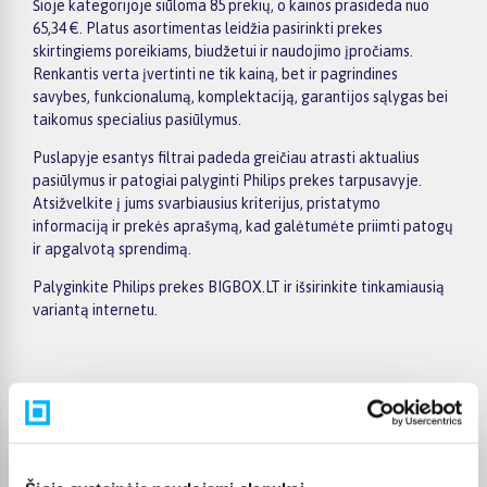
Šioje kategorijoje siūloma 85 prekių, o kainos prasideda nuo
65,34 €. Platus asortimentas leidžia pasirinkti prekes
skirtingiems poreikiams, biudžetui ir naudojimo įpročiams.
Renkantis verta įvertinti ne tik kainą, bet ir pagrindines
savybes, funkcionalumą, komplektaciją, garantijos sąlygas bei
taikomus specialius pasiūlymus.
Puslapyje esantys filtrai padeda greičiau atrasti aktualius
pasiūlymus ir patogiai palyginti Philips prekes tarpusavyje.
Atsižvelkite į jums svarbiausius kriterijus, pristatymo
informaciją ir prekės aprašymą, kad galėtumėte priimti patogų
ir apgalvotą sprendimą.
Palyginkite Philips prekes BIGBOX.LT ir išsirinkite tinkamiausią
variantą internetu.
Pirkėjų atsiliepimai apie prekes