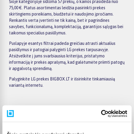
Šioje kategorijoje siūloma 57 prekių, o kainos prasideda nuo
75,00 €. Platus asortimentas leidžia pasirinkti prekes
skirtingiems poreikiams, biudžetui ir naudojimo įpročiams.
Renkantis verta įvertinti ne tik kainą, bet ir pagrindines
savybes, funkcionalumą, komplektaciją, garantijos sąlygas bei
taikomus specialius pasiūlymus.
Puslapyje esantys filtrai padeda greičiau atrasti aktualius
pasiūlymus ir patogiai palyginti LG prekes tarpusavyje.
Atsižvelkite į jums svarbiausius kriterijus, pristatymo
informaciją ir prekės aprašymą, kad galėtumėte priimti patogų
ir apgalvotą sprendimą.
Palyginkite LG prekes BIGBOX.LT ir išsirinkite tinkamiausią
variantą internetu.
Pirkėjų atsiliepimai apie prekes