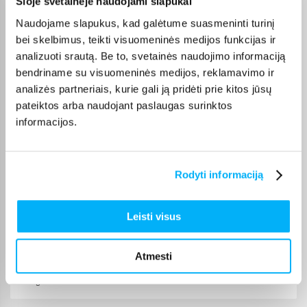
Šioje svetainėje naudojami slapukai
Oleg K.
Naudojame slapukus, kad galėtume suasmeninti turinį
Patvirtintas pirkėjas
bei skelbimus, teikti visuomeninės medijos funkcijas ir
As patenkintas, puikus vaizdas
analizuoti srautą. Be to, svetainės naudojimo informaciją
bendriname su visuomeninės medijos, reklamavimo ir
Mantas B.
analizės partneriais, kurie gali ją pridėti prie kitos jūsų
Patvirtintas pirkėjas
pateiktos arba naudojant paslaugas surinktos
+
informacijos.
Sigitas S.
Patvirtintas pirkėjas
Rodyti informaciją
Viskas ok
Leisti visus
Rimantas R.
Patvirtintas pirkėjas
Atmesti
puikus TV virtuvei, geros spalvos, garso pakanka, youtube veikia, ko
daugiau nor ...