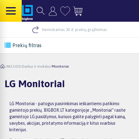
Nemokamas 30 d. prekių grąžinimas
Prekių filtras
/
AKCIJOS
/
Darbui ir mokslui
/
Monitoriai
LG Monitoriai
LG Monitoriai - patogus pasirinkimas ieškantiems patikimo
gamintojo prekių. BIGBOX.LT kategorijoje „Monitoriai“ rasite
gamintojo LG pasiūlymus, kuriuos galite palyginti pagal kainą,
savybes, akcijas, pristatymo informaciją ir kitus svarbius
kriterijus.