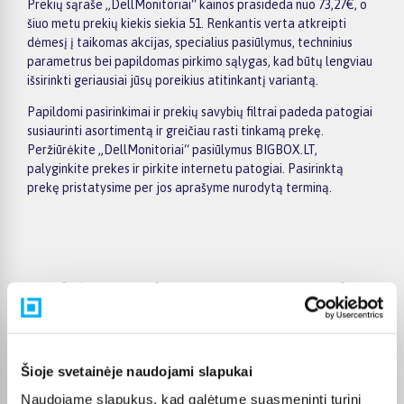
Prekių sąraše „DellMonitoriai“ kainos prasideda nuo 73,27€, o
šiuo metu prekių kiekis siekia 51. Renkantis verta atkreipti
dėmesį į taikomas akcijas, specialius pasiūlymus, techninius
parametrus bei papildomas pirkimo sąlygas, kad būtų lengviau
išsirinkti geriausiai jūsų poreikius atitinkantį variantą.
Papildomi pasirinkimai ir prekių savybių filtrai padeda patogiai
susiaurinti asortimentą ir greičiau rasti tinkamą prekę.
Peržiūrėkite „DellMonitoriai“ pasiūlymus BIGBOX.LT,
palyginkite prekes ir pirkite internetu patogiai. Pasirinktą
prekę pristatysime per jos aprašyme nurodytą terminą.
Pirkėjų atsiliepimai apie prekes
Oleg K.
Patvirtintas pirkėjas
Šioje svetainėje naudojami slapukai
As patenkintas, puikus vaizdas
Naudojame slapukus, kad galėtume suasmeninti turinį