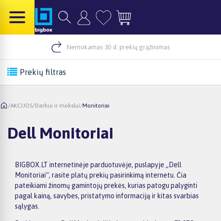
Nemokamas 30 d. prekių grąžinimas
Prekių filtras
/
AKCIJOS
/
Darbui ir mokslui
/
Monitoriai
Dell Monitoriai
BIGBOX.LT internetinėje parduotuvėje, puslapyje „Dell
Monitoriai“, rasite platų prekių pasirinkimą internetu. Čia
pateikiami žinomų gamintojų prekės, kurias patogu palyginti
pagal kainą, savybes, pristatymo informaciją ir kitas svarbias
sąlygas.