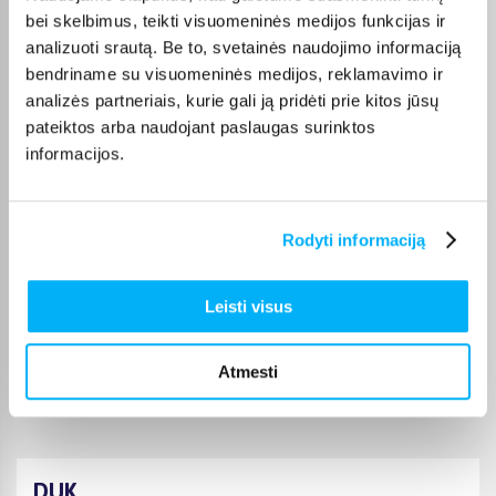
bei skelbimus, teikti visuomeninės medijos funkcijas ir
analizuoti srautą. Be to, svetainės naudojimo informaciją
Mantas B.
bendriname su visuomeninės medijos, reklamavimo ir
Patvirtintas pirkėjas
analizės partneriais, kurie gali ją pridėti prie kitos jūsų
+
pateiktos arba naudojant paslaugas surinktos
informacijos.
Sigitas S.
Patvirtintas pirkėjas
Viskas ok
Rodyti informaciją
Rimantas R.
Leisti visus
Patvirtintas pirkėjas
puikus TV virtuvei, geros spalvos, garso pakanka, youtube veikia, ko
Atmesti
daugiau nor ...
DUK