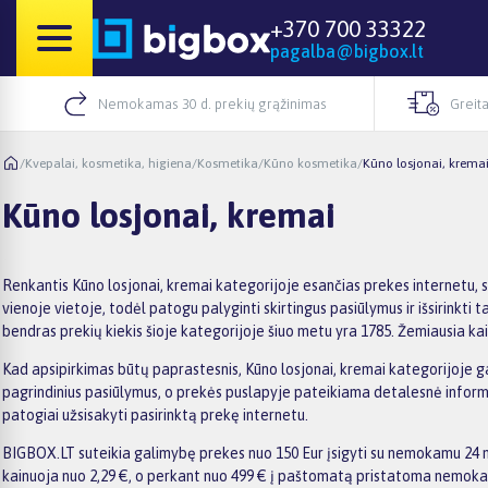
+370 700 33322
pagalba@bigbox.lt
Nemokamas 30 d. prekių grąžinimas
Greita
/
Kvepalai, kosmetika, higiena
/
Kosmetika
/
Kūno kosmetika
/
Kūno losjonai, krema
Kūno losjonai, kremai
Renkantis Kūno losjonai, kremai kategorijoje esančias prekes internetu, 
vienoje vietoje, todėl patogu palyginti skirtingus pasiūlymus ir išsirinkti 
bendras prekių kiekis šioje kategorijoje šiuo metu yra 1785. Žemiausia kai
Kad apsipirkimas būtų paprastesnis, Kūno losjonai, kremai kategorijoje gali
pagrindinius pasiūlymus, o prekės puslapyje pateikiama detalesnė informaci
patogiai užsisakyti pasirinktą prekę internetu.
BIGBOX.LT suteikia galimybę prekes nuo 150 Eur įsigyti su nemokamu 24 mė
kainuoja nuo 2,29 €, o perkant nuo 499 € į paštomatą pristatoma nemokama