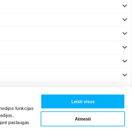
Leisti visus
edijos funkcijas
edijos,
Atmesti
ojant paslaugas