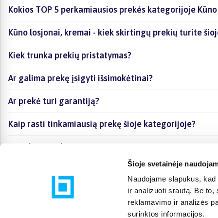
Kokios TOP 5 perkamiausios prekės kategorijoje Kūno 
Kūno losjonai, kremai - kiek skirtingų prekių turite šio
Kiek trunka prekių pristatymas?
Ar galima prekę įsigyti išsimokėtinai?
Ar prekė turi garantiją?
Kaip rasti tinkamiausią prekę šioje kategorijoje?
Ar galima prekę atsiimti vietoje?
Šioje svetainėje naudojam
Naudojame slapukus, kad g
ir analizuoti srautą. Be t
reklamavimo ir analizės par
surinktos informacijos.