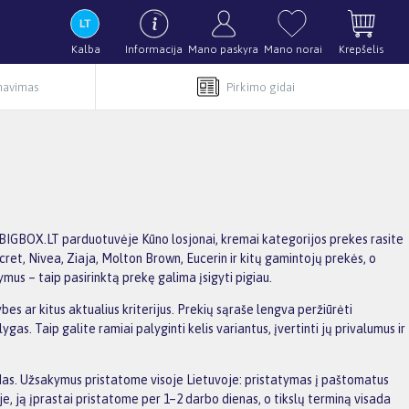
Kalba
Informacija
Mano paskyra
Mano norai
Krepšelis
rnavimas
Pirkimo gidai
. BIGBOX.LT parduotuvėje Kūno losjonai, kremai kategorijos prekes rasite
Secret, Nivea, Ziaja, Molton Brown, Eucerin ir kitų gamintojų prekės, o
mus – taip pasirinktą prekę galima įsigyti pigiau.
bes ar kitus aktualius kriterijus. Prekių sąraše lengva peržiūrėti
s. Taip galite ramiai palyginti kelis variantus, įvertinti jų privalumus ir
aidas. Užsakymus pristatome visoje Lietuvoje: pristatymas į paštomatus
, ją įprastai pristatome per 1–2 darbo dienas, o tikslų terminą visada