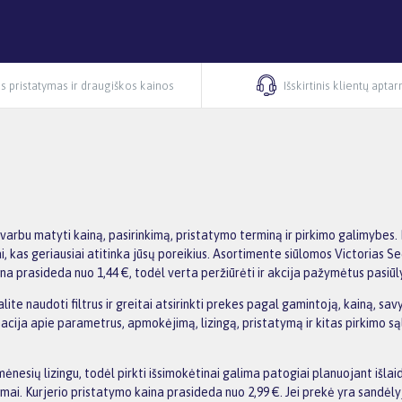
s pristatymas ir draugiškos kainos
Išskirtinis klientų apta
i
svarbu matyti kainą, pasirinkimą, pristatymo terminą ir pirkimo galimybes
tai, kas geriausiai atitinka jūsų poreikius. Asortimente siūlomos Victorias 
na prasideda nuo 1,44 €, todėl verta peržiūrėti ir akcija pažymėtus pasiūly
te naudoti filtrus ir greitai atsirinkti prekes pagal gamintoją, kainą, savy
ja apie parametrus, apmokėjimą, lizingą, pristatymą ir kitas pirkimo sąlyga
nesių lizingu, todėl pirkti išsimokėtinai galima patogiai planuojant išl
i. Kurjerio pristatymo kaina prasideda nuo 2,99 €. Jei prekė yra sandėlyje