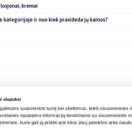
losjonai, kremai
je kategorijoje ir nuo kiek prasideda jų kainos?
i slapukai
alėtume suasmeninti turinį bei skelbimus, teikti visuomeninės m
o, svetainės naudojimo informaciją bendriname su visuomeninės m
tneriais, kurie gali ją pridėti prie kitos jūsų pateiktos arba naud