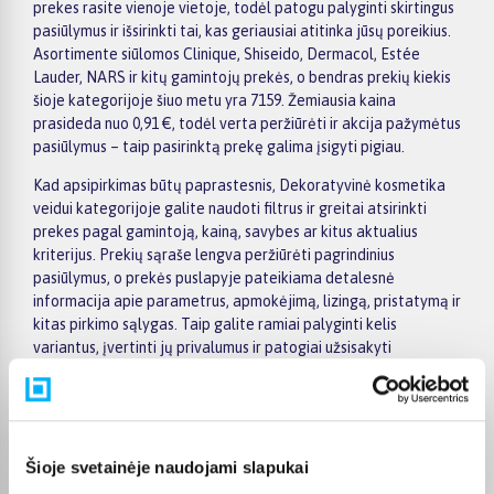
prekes rasite vienoje vietoje, todėl patogu palyginti skirtingus
pasiūlymus ir išsirinkti tai, kas geriausiai atitinka jūsų poreikius.
Asortimente siūlomos Clinique, Shiseido, Dermacol, Estée
Lauder, NARS ir kitų gamintojų prekės, o bendras prekių kiekis
šioje kategorijoje šiuo metu yra 7159. Žemiausia kaina
prasideda nuo 0,91 €, todėl verta peržiūrėti ir akcija pažymėtus
pasiūlymus – taip pasirinktą prekę galima įsigyti pigiau.
Kad apsipirkimas būtų paprastesnis, Dekoratyvinė kosmetika
veidui kategorijoje galite naudoti filtrus ir greitai atsirinkti
prekes pagal gamintoją, kainą, savybes ar kitus aktualius
kriterijus. Prekių sąraše lengva peržiūrėti pagrindinius
pasiūlymus, o prekės puslapyje pateikiama detalesnė
informacija apie parametrus, apmokėjimą, lizingą, pristatymą ir
kitas pirkimo sąlygas. Taip galite ramiai palyginti kelis
variantus, įvertinti jų privalumus ir patogiai užsisakyti
pasirinktą prekę internetu.
BIGBOX.LT suteikia galimybę prekes nuo 150 Eur įsigyti su
nemokamu 24 mėnesių lizingu, todėl pirkti išsimokėtinai galima
patogiai planuojant išlaidas. Užsakymus pristatome visoje
Šioje svetainėje naudojami slapukai
Lietuvoje: pristatymas į paštomatus kainuoja nuo 2,29 €, o