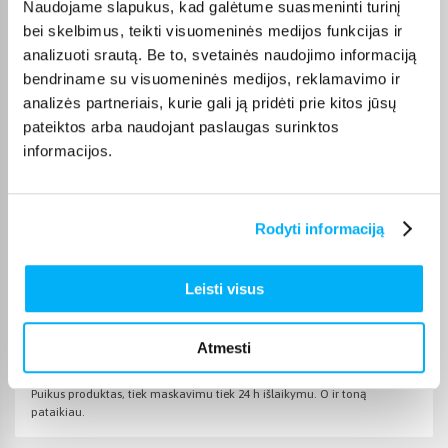
Naudojame slapukus, kad galėtume suasmeninti turinį
perkant nuo 499 € į paštomatą pristatoma nemokamai.
Kurjerio pristatymo kaina prasideda nuo 2,99 €. Jei prekė yra
bei skelbimus, teikti visuomeninės medijos funkcijas ir
sandėlyje, ją įprastai pristatome per 1–2 darbo dienas, o tikslų
analizuoti srautą. Be to, svetainės naudojimo informaciją
terminą visada rasite konkrečios prekės puslapyje.
bendriname su visuomeninės medijos, reklamavimo ir
analizės partneriais, kurie gali ją pridėti prie kitos jūsų
Pasirinkę tinkamą prekę iš Dekoratyvinė kosmetika veidui
kategorijos, galite rinktis jums patogiausią gavimo būdą:
pateiktos arba naudojant paslaugas surinktos
pristatymą į paštomatą, kurjeriu arba atsiėmimą BIGBOX.LT
informacijos.
biure Kaune.
Rodyti informaciją
Pirkėjų atsiliepimai apie prekes
Leisti visus
Airida S.
Atmesti
Patvirtintas pirkėjas
Puikus produktas, tiek maskavimu tiek 24 h išlaikymu. O ir toną
pataikiau.