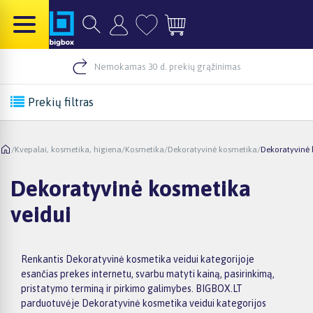
Nemokamas 30 d. prekių grąžinimas
Prekių filtras
/
Kvepalai, kosmetika, higiena
/
Kosmetika
/
Dekoratyvinė kosmetika
/
Dekoratyvinė 
Dekoratyvinė kosmetika
veidui
Renkantis Dekoratyvinė kosmetika veidui kategorijoje
esančias prekes internetu, svarbu matyti kainą, pasirinkimą,
pristatymo terminą ir pirkimo galimybes. BIGBOX.LT
parduotuvėje Dekoratyvinė kosmetika veidui kategorijos