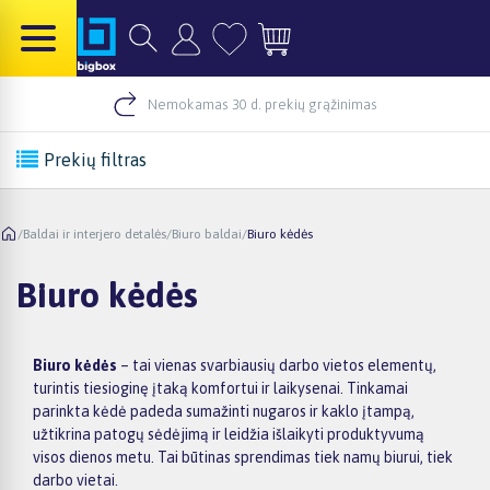
Nemokamas 30 d. prekių grąžinimas
Prekių filtras
/
Baldai ir interjero detalės
/
Biuro baldai
/
Biuro kėdės
Biuro kėdės
Biuro kėdės
– tai vienas svarbiausių darbo vietos elementų,
turintis tiesioginę įtaką komfortui ir laikysenai. Tinkamai
parinkta kėdė padeda sumažinti nugaros ir kaklo įtampą,
užtikrina patogų sėdėjimą ir leidžia išlaikyti produktyvumą
visos dienos metu. Tai būtinas sprendimas tiek namų biurui, tiek
darbo vietai.