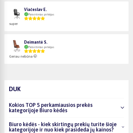
Viačeslav E.
Patvirtintas pirkėjas
super
Deimantė S.
Patvirtintas pirkėjas
Geriau nebūna 🤭
DUK
Kokios TOP 5 perkamiausios prekės
kategorijoje Biuro kėdės
Biuro kėdės - kiek skirtingų prekių turite šioje
kategorijoje ir nuo kiek prasideda jų kainos?