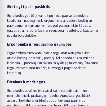
Skirtingi tipai ir paskirtis
Biuro kėdės gali būti įvairių tipų – nuo paprastų modelių
kasdieniam naudojimui iki ergonominių ar vadovo kėdžių su
papildomomis funkcijomis. Taip pat galima rinktis kėdes su
galvos atrama, porankiais ar reguliuojamu atlošu, priklausomai
nuo darbo pobūdžio.
Ergonomika ir reguliavimo galimybės
Ergonomiška biuro kėdė leidžia reguliuoti sėdėjimo aukštį,
atlošo kampą ir porankių padėtį. Tai padeda prisitaikyti prie
individualių poreikių ir užtikrina taisyklingą laikyseną. Tinkamas
reguliavimas sumažina fizinį nuovargį ir pagerina darbo
komfortą.
Dizainas ir medžiagos
Biuro kėdės pasižymi įvairiais dizaino sprendimais – nuo
minimalistinių iki prabangių modelių. Apmušalai gali būti iš
audinio, tinklelio ar dirbtinės odos. Tinkamai parinktos
medžiagos užtikrina patogumą, ilgaamžiškumą ir lengvą