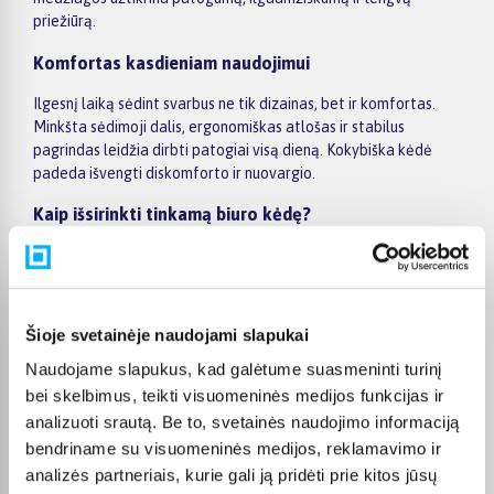
priežiūrą.
Komfortas kasdieniam naudojimui
Ilgesnį laiką sėdint svarbus ne tik dizainas, bet ir komfortas.
Minkšta sėdimoji dalis, ergonomiškas atlošas ir stabilus
pagrindas leidžia dirbti patogiai visą dieną. Kokybiška kėdė
padeda išvengti diskomforto ir nuovargio.
Kaip išsirinkti tinkamą biuro kėdę?
Renkantis biuro kėdę svarbu įvertinti darbo pobūdį, sėdėjimo
trukmę ir ergonominius poreikius. Jei dirbate ilgai, verta rinktis
reguliuojamą ir ergonomišką modelį. Taip pat svarbu
atsižvelgti į medžiagas ir dizainą, kad kėdė derėtų prie darbo
Šioje svetainėje naudojami slapukai
vietos.
Naudojame slapukus, kad galėtume suasmeninti turinį
Patogus pirkimas ir pristatymas
bei skelbimus, teikti visuomeninės medijos funkcijas ir
analizuoti srautą. Be to, svetainės naudojimo informaciją
Biuro kėdės pristatomos visoje Lietuvoje – tiesiai į namus ar
bendriname su visuomeninės medijos, reklamavimo ir
kitą pasirinktą vietą. Pristatymo terminas gali skirtis
analizės partneriais, kurie gali ją pridėti prie kitos jūsų
priklausomai nuo pasirinkto modelio, todėl tiksli informacija