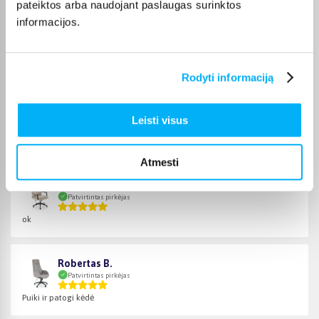
visada nurodoma konkretaus produkto puslapyje.
pateiktos arba naudojant paslaugas surinktos
informacijos.
Taip pat galite rinktis nemokamą lizingą iki 24 mėn., kad
pasirinktą kėdę įsigytumėte iš karto, o mokėjimą
paskirstytumėte patogiai per laiką.
Rodyti informaciją
Leisti visus
Pirkėjų atsiliepimai apie prekes
Atmesti
Martynas B.
Patvirtintas pirkėjas
ok
Robertas B.
Patvirtintas pirkėjas
Puiki ir patogi kėdė