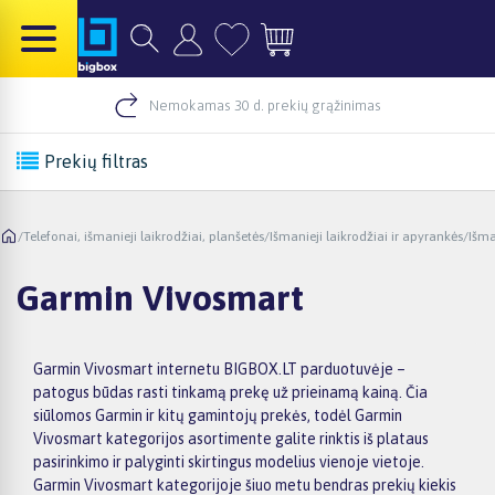
Nemokamas 30 d. prekių grąžinimas
Prekių filtras
/
Telefonai, išmanieji laikrodžiai, planšetės
/
Išmanieji laikrodžiai ir apyrankės
/
Išma
Garmin Vivosmart
Garmin Vivosmart internetu BIGBOX.LT parduotuvėje –
patogus būdas rasti tinkamą prekę už prieinamą kainą. Čia
siūlomos Garmin ir kitų gamintojų prekės, todėl Garmin
Vivosmart kategorijos asortimente galite rinktis iš plataus
pasirinkimo ir palyginti skirtingus modelius vienoje vietoje.
Garmin Vivosmart kategorijoje šiuo metu bendras prekių kiekis