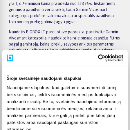
yra 1, o žemiausia kaina prasideda nuo 118,76 €. Ieškantiems
geriausio pasiūlymo verta sekti, kada Garmin Vivosmart
kategorijos prekėms taikoma akcija ar specialūs pasiūlymai –
taip norimą prekę galima įsigyti pigiau.
Naudotis BIGBOX.LT parduotuve paprasta: pasirinkite Garmin
Vivosmart kategoriją, naudokite kairėje pusėje esančius filtrus
pagal gamintoją, kainą, prekių savybes ar kitus parametrus,
palyginkite kelis modelius ir išsirinkite tinkamiausią variantą.
Prekių sąraše ir prekės puslapyje pateikiama svarbiausia
informacija, todėl galite greitai įvertinti techninius duomenis,
pristatymo terminą ir pirkimo sąlygas. Tai leidžia patogiai
apsipirkti internetu, neskubant ir palyginant skirtingus Garmin
Šioje svetainėje naudojami slapukai
Vivosmart kategorijoje esančius pasiūlymus.
Naudojame slapukus, kad galėtume suasmeninti turinį
Visoms prekėms nuo 150 Eur taikomas nemokamas 24 mėnesių
bei skelbimus, teikti visuomeninės medijos funkcijas ir
lizingas, todėl norimas prekes galima įsigyti išsimokėtinai.
analizuoti srautą. Be to, svetainės naudojimo informaciją
Pristatymas visoje Lietuvoje į paštomatus kainuoja nuo 2,29 €,
bendriname su visuomeninės medijos, reklamavimo ir
o užsakymams nuo 499 € pristatymas į paštomatą nemokamas;
analizės partneriais, kurie gali ją pridėti prie kitos jūsų
kurjerio pristatymas – nuo 2,99 €. Sandėlyje esančios prekės
paprastai pristatomos per 1–2 darbo dienas, o tikslus
pateiktos arba naudojant paslaugas surinktos
kiekvienos prekės pristatymo terminas nurodytas jos
informacijos.