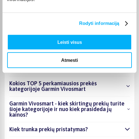
puslapyje.
Tinkamą prekę iš Garmin Vivosmart kategorijos pristatysime
per nurodytą terminą, o jei pageidausite užsakymą atsiimti
Rodyti informaciją
patys, atitinkamai pažymėtas prekes galėsite atsiimti mūsų
biure Kaune.
Leisti visus
Atmesti
DUK
Kokios TOP 5 perkamiausios prekės
kategorijoje Garmin Vivosmart
Garmin Vivosmart - kiek skirtingų prekių turite
šioje kategorijoje ir nuo kiek prasideda jų
kainos?
Kiek trunka prekių pristatymas?