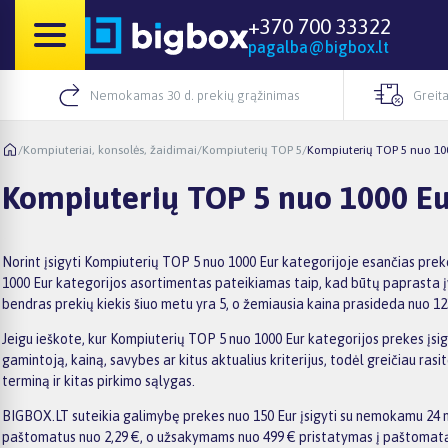
+370 700 33322
pagalba@bigbox.lt
Nemokamas 30 d. prekių grąžinimas
Greita
/
Kompiuteriai, konsolės, žaidimai
/
Kompiuterių TOP 5
/
Kompiuterių TOP 5 nuo 10
Kompiuterių TOP 5 nuo 1000 E
Norint įsigyti Kompiuterių TOP 5 nuo 1000 Eur kategorijoje esančias prek
1000 Eur kategorijos asortimentas pateikiamas taip, kad būtų paprasta įve
bendras prekių kiekis šiuo metu yra 5, o žemiausia kaina prasideda nuo 12
Jeigu ieškote, kur Kompiuterių TOP 5 nuo 1000 Eur kategorijos prekes įsigy
gamintoją, kainą, savybes ar kitus aktualius kriterijus, todėl greičiau r
terminą ir kitas pirkimo sąlygas.
BIGBOX.LT suteikia galimybę prekes nuo 150 Eur įsigyti su nemokamu 24 mėn
paštomatus nuo 2,29 €, o užsakymams nuo 499 € pristatymas į paštomatą