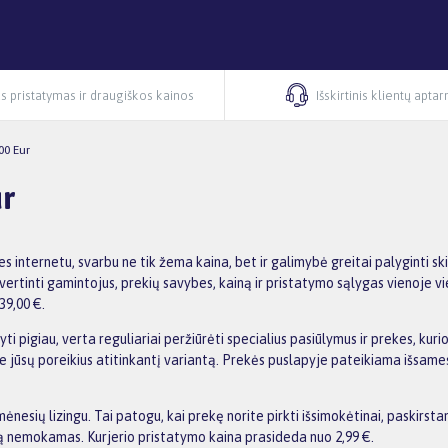
s pristatymas ir draugiškos kainos
Išskirtinis klientų apta
00 Eur
ur
es internetu, svarbu ne tik žema kaina, bet ir galimybė greitai palyginti
rtinti gamintojus, prekių savybes, kainą ir pristatymo sąlygas vienoje vi
39,00 €.
ti pigiau, verta reguliariai peržiūrėti specialius pasiūlymus ir prekes, kur
asite jūsų poreikius atitinkantį variantą. Prekės puslapyje pateikiama išs
esių lizingu. Tai patogu, kai prekę norite pirkti išsimokėtinai, paskirst
 nemokamas. Kurjerio pristatymo kaina prasideda nuo 2,99 €.