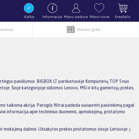
Kalba
Informacija
Mano paskyra
Mano norai
Krepšelis
rnavimas
Pirkimo gidai
 skirtingus pasiūlymus. BIGBOX.LT parduotuvėje Kompiuterių TOP 5 nuo
etoje. Šioje kategorijoje siūlomos Lenovo, MSI ir kitų gamintojų prekės,
ioms taikoma akcija. Patogūs filtrai padeda susiaurinti pasirinkimą pagal
amesnė informacija apie techninius duomenis, apmokėjimą, pristatymo
ant mokėjimą dalimis. Užsakytos prekės pristatomos visoje Lietuvoje: į