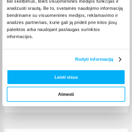
bei skelbimus, teikti visuomeninės medijos funkcijas ir
kiekvienos prekės pristatymo terminas nurodytas jos
analizuoti srautą. Be to, svetainės naudojimo informaciją
puslapyje.
bendriname su visuomeninės medijos, reklamavimo ir
Tinkamą prekę iš NAS duomenų saugyklos kategorijos
analizės partneriais, kurie gali ją pridėti prie kitos jūsų
pristatysime per nurodytą terminą, o jei pageidausite
pateiktos arba naudojant paslaugas surinktos
užsakymą atsiimti patys, atitinkamai pažymėtas prekes
informacijos.
galėsite atsiimti mūsų biure Kaune.
Rodyti informaciją
Pirkėjų atsiliepimai apie prekes
Leisti visus
Tomas J.
Atmesti
Patvirtintas pirkėjas
Ūžia.