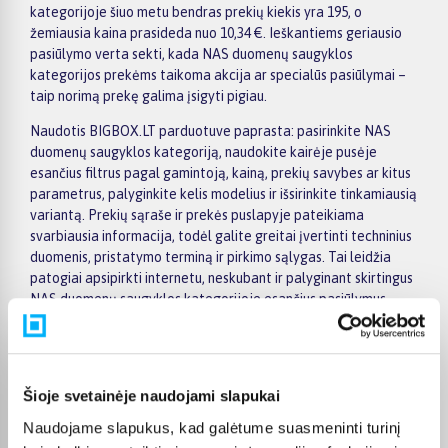
kategorijoje šiuo metu bendras prekių kiekis yra 195, o
žemiausia kaina prasideda nuo 10,34 €. Ieškantiems geriausio
pasiūlymo verta sekti, kada NAS duomenų saugyklos
kategorijos prekėms taikoma akcija ar specialūs pasiūlymai –
taip norimą prekę galima įsigyti pigiau.
Naudotis BIGBOX.LT parduotuve paprasta: pasirinkite NAS
duomenų saugyklos kategoriją, naudokite kairėje pusėje
esančius filtrus pagal gamintoją, kainą, prekių savybes ar kitus
parametrus, palyginkite kelis modelius ir išsirinkite tinkamiausią
variantą. Prekių sąraše ir prekės puslapyje pateikiama
svarbiausia informacija, todėl galite greitai įvertinti techninius
duomenis, pristatymo terminą ir pirkimo sąlygas. Tai leidžia
patogiai apsipirkti internetu, neskubant ir palyginant skirtingus
NAS duomenų saugyklos kategorijoje esančius pasiūlymus.
Visoms prekėms nuo 150 Eur taikomas nemokamas 24 mėnesių
lizingas, todėl norimas prekes galima įsigyti išsimokėtinai.
Pristatymas visoje Lietuvoje į paštomatus kainuoja nuo 2,29 €,
Šioje svetainėje naudojami slapukai
o užsakymams nuo 499 € pristatymas į paštomatą nemokamas;
kurjerio pristatymas – nuo 2,99 €. Sandėlyje esančios prekės
Naudojame slapukus, kad galėtume suasmeninti turinį
paprastai pristatomos per 1–2 darbo dienas, o tikslus