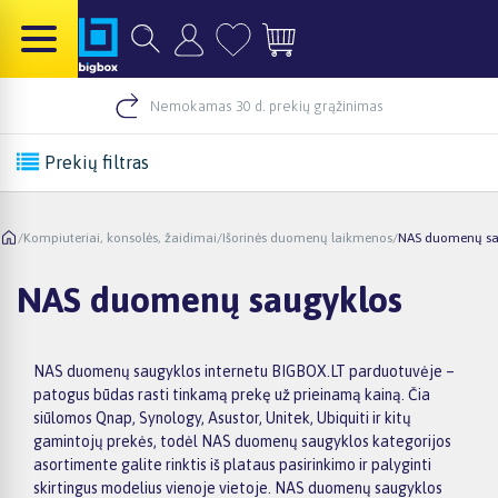
Nemokamas 30 d. prekių grąžinimas
Prekių filtras
/
Kompiuteriai, konsolės, žaidimai
/
Išorinės duomenų laikmenos
/
NAS duomenų sa
NAS duomenų saugyklos
NAS duomenų saugyklos internetu BIGBOX.LT parduotuvėje –
patogus būdas rasti tinkamą prekę už prieinamą kainą. Čia
siūlomos Qnap, Synology, Asustor, Unitek, Ubiquiti ir kitų
gamintojų prekės, todėl NAS duomenų saugyklos kategorijos
asortimente galite rinktis iš plataus pasirinkimo ir palyginti
skirtingus modelius vienoje vietoje. NAS duomenų saugyklos