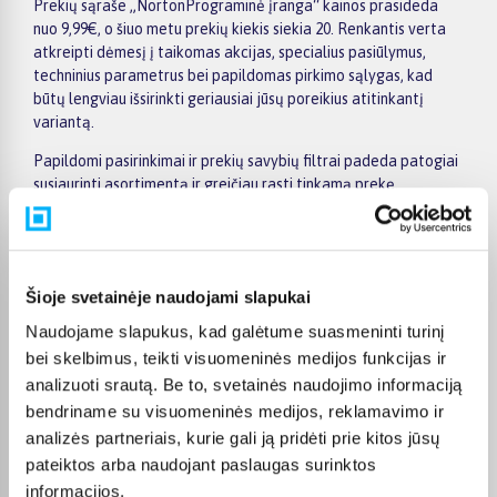
Prekių sąraše „NortonPrograminė įranga“ kainos prasideda
nuo 9,99€, o šiuo metu prekių kiekis siekia 20. Renkantis verta
atkreipti dėmesį į taikomas akcijas, specialius pasiūlymus,
techninius parametrus bei papildomas pirkimo sąlygas, kad
būtų lengviau išsirinkti geriausiai jūsų poreikius atitinkantį
variantą.
Papildomi pasirinkimai ir prekių savybių filtrai padeda patogiai
susiaurinti asortimentą ir greičiau rasti tinkamą prekę.
Peržiūrėkite „NortonPrograminė įranga“ pasiūlymus
BIGBOX.LT, palyginkite prekes ir pirkite internetu patogiai.
Pasirinktą prekę pristatysime per jos aprašyme nurodytą
terminą.
Šioje svetainėje naudojami slapukai
Naudojame slapukus, kad galėtume suasmeninti turinį
bei skelbimus, teikti visuomeninės medijos funkcijas ir
analizuoti srautą. Be to, svetainės naudojimo informaciją
Pirkėjų atsiliepimai apie prekes
bendriname su visuomeninės medijos, reklamavimo ir
analizės partneriais, kurie gali ją pridėti prie kitos jūsų
pateiktos arba naudojant paslaugas surinktos
Adrijus B.
informacijos.
Patvirtintas pirkėjas