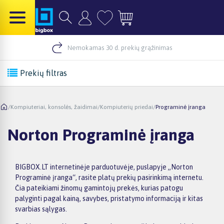
Nemokamas 30 d. prekių grąžinimas
Prekių filtras
/
Kompiuteriai, konsolės, žaidimai
/
Kompiuterių priedai
/
Programinė įranga
Norton Programinė įranga
BIGBOX.LT internetinėje parduotuvėje, puslapyje „Norton
Programinė įranga“, rasite platų prekių pasirinkimą internetu.
Čia pateikiami žinomų gamintojų prekės, kurias patogu
palyginti pagal kainą, savybes, pristatymo informaciją ir kitas
svarbias sąlygas.