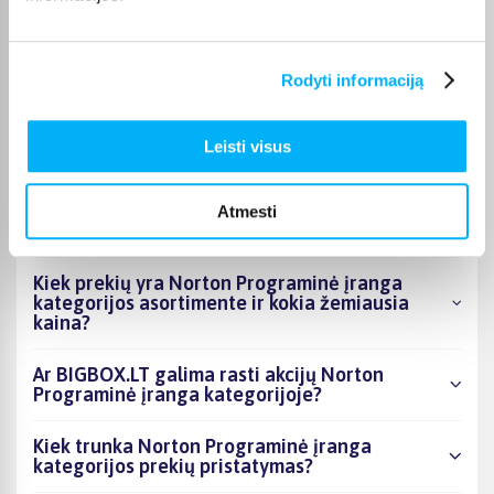
Labai gera antivirusinė programa, rekomenduoju
Rodyti informaciją
Leisti visus
DUK
Kokie Norton Programinė įranga kategorijoje
Atmesti
esantys produktai šiuo metu populiariausi?
Kiek prekių yra Norton Programinė įranga
kategorijos asortimente ir kokia žemiausia
kaina?
Ar BIGBOX.LT galima rasti akcijų Norton
Programinė įranga kategorijoje?
Kiek trunka Norton Programinė įranga
kategorijos prekių pristatymas?