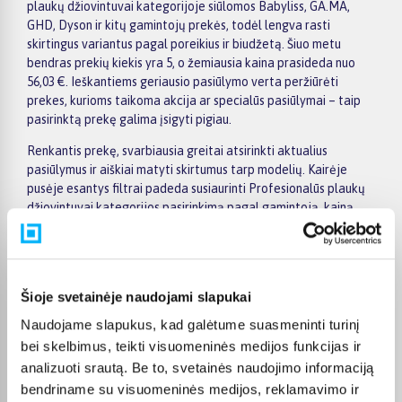
plaukų džiovintuvai kategorijoje siūlomos Babyliss, GA.MA,
GHD, Dyson ir kitų gamintojų prekės, todėl lengva rasti
skirtingus variantus pagal poreikius ir biudžetą. Šiuo metu
bendras prekių kiekis yra 5, o žemiausia kaina prasideda nuo
56,03 €. Ieškantiems geriausio pasiūlymo verta peržiūrėti
prekes, kurioms taikoma akcija ar specialūs pasiūlymai – taip
pasirinktą prekę galima įsigyti pigiau.
Renkantis prekę, svarbiausia greitai atsirinkti aktualius
pasiūlymus ir aiškiai matyti skirtumus tarp modelių. Kairėje
pusėje esantys filtrai padeda susiaurinti Profesionalūs plaukų
džiovintuvai kategorijos pasirinkimą pagal gamintoją, kainą,
savybes ar kitus svarbius parametrus, o prekių sąraše galima
patogiai palyginti skirtingus pasiūlymus. Atidarius konkrečios
prekės puslapį, rasite detalesnę informaciją apie techninius
duomenis, pristatymo terminą, apmokėjimo būdus ir pirkimo
Šioje svetainėje naudojami slapukai
sąlygas, todėl sprendimą priimti bus lengviau.
Naudojame slapukus, kad galėtume suasmeninti turinį
Didesnės vertės pirkiniams BIGBOX.LT siūlo patogų
bei skelbimus, teikti visuomeninės medijos funkcijas ir
apmokėjimą dalimis – visoms prekėms nuo 150 Eur taikomas
analizuoti srautą. Be to, svetainės naudojimo informaciją
nemokamas 24 mėnesių lizingas, todėl norimą prekę galima
bendriname su visuomeninės medijos, reklamavimo ir
įsigyti išsimokėtinai. Užsakymus pristatome visoje Lietuvoje: