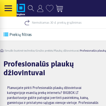
Nemokamas 30 d. prekių grąžinimas
Prekių filtras
/
Smulki buitinė technika
/
Grožio prekės
/
Plaukų džiovintuvai
/
Profesionalūs plaukų
Profesionalūs plaukų
džiovintuvai
Planuojate pirkti Profesionalūs plaukų džiovintuvai
kategorijoje esančią prekę internetu? BIGBOX.LT
parduotuvėje galite patogiai įvertinti pasirinkimą, kainą,
gamintojus ir pristatymo sąlygas vienoje vietoje. Profesionalūs