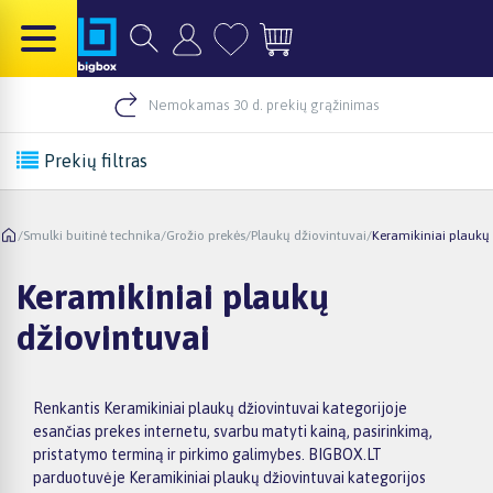
Nemokamas 30 d. prekių grąžinimas
Prekių filtras
/
Smulki buitinė technika
/
Grožio prekės
/
Plaukų džiovintuvai
/
Keramikiniai plaukų 
Keramikiniai plaukų
džiovintuvai
Renkantis Keramikiniai plaukų džiovintuvai kategorijoje
esančias prekes internetu, svarbu matyti kainą, pasirinkimą,
pristatymo terminą ir pirkimo galimybes. BIGBOX.LT
parduotuvėje Keramikiniai plaukų džiovintuvai kategorijos