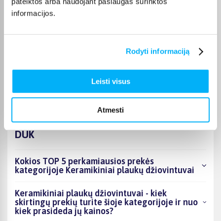
pateiktos arba naudojant paslaugas surinktos
perkant nuo 499 € į paštomatą pristatoma nemokamai.
informacijos.
Kurjerio pristatymo kaina prasideda nuo 2,99 €. Jei prekė yra
sandėlyje, ją įprastai pristatome per 1–2 darbo dienas, o tikslų
terminą visada rasite konkrečios prekės puslapyje.
Rodyti informaciją
Pasirinkę tinkamą prekę iš Keramikiniai plaukų džiovintuvai
kategorijos, galite rinktis jums patogiausią gavimo būdą:
pristatymą į paštomatą, kurjeriu arba atsiėmimą BIGBOX.LT
Leisti visus
biure Kaune.
Atmesti
DUK
Kokios TOP 5 perkamiausios prekės
kategorijoje Keramikiniai plaukų džiovintuvai
Keramikiniai plaukų džiovintuvai - kiek
skirtingų prekių turite šioje kategorijoje ir nuo
kiek prasideda jų kainos?