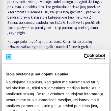
prekes rasite vienoje vietoje, todėl patogu palyginti skirtingus
pasiūlymus ir išsirinkti tai, kas geriausiai atitinka jūsų poreikius.
Asortimente siūlomos GHD, Philips ir kitų gamintojų prekės, o
bendras prekių kiekis šioje kategorijoje šiuo metu yra 2.
Žemiausia kaina prasideda nuo 62,17 €, todėl verta peržiūrėti ir
akcija pažymėtus pasiūlymus – taip pasirinktą prekę galima
įsigyti pigiau.
Kad apsipirkimas būtų paprastesnis, Keramikiniai plaukų
džiovintuvai kategorijoje galite naudoti filtrus ir greitai
atsirinkti prekes pagal gamintoją, kainą, savybes ar kitus
aktualius kriterijus. Prekių sąraše lengva peržiūrėti pagrindinius
pasiūlymus, o prekės puslapyje pateikiama detalesnė
informacija apie parametrus, apmokėjimą, lizingą, pristatymą ir
kitas pirkimo sąlygas. Taip galite ramiai palyginti kelis
Šioje svetainėje naudojami slapukai
variantus, įvertinti jų privalumus ir patogiai užsisakyti
Naudojame slapukus, kad galėtume suasmeninti turinį
pasirinktą prekę internetu.
bei skelbimus, teikti visuomeninės medijos funkcijas ir
BIGBOX.LT suteikia galimybę prekes nuo 150 Eur įsigyti su
analizuoti srautą. Be to, svetainės naudojimo informaciją
nemokamu 24 mėnesių lizingu, todėl pirkti išsimokėtinai galima
bendriname su visuomeninės medijos, reklamavimo ir
patogiai planuojant išlaidas. Užsakymus pristatome visoje
analizės partneriais, kurie gali ją pridėti prie kitos jūsų
Lietuvoje: pristatymas į paštomatus kainuoja nuo 2,29 €, o