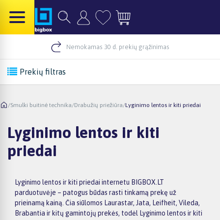
Nemokamas 30 d. prekių grąžinimas
Prekių filtras
/
Smulki buitinė technika
/
Drabužių priežiūra
/
Lyginimo lentos ir kiti priedai
Lyginimo lentos ir kiti
priedai
Lyginimo lentos ir kiti priedai internetu BIGBOX.LT
parduotuvėje – patogus būdas rasti tinkamą prekę už
prieinamą kainą. Čia siūlomos Laurastar, Jata, Leifheit, Vileda,
Brabantia ir kitų gamintojų prekės, todėl Lyginimo lentos ir kiti