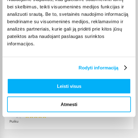
kurjerio pristatymas – nuo 2,99 €. Sandėlyje esančios prekės
bei skelbimus, teikti visuomeninės medijos funkcijas ir
paprastai pristatomos per 1–2 darbo dienas, o tikslus
analizuoti srautą. Be to, svetainės naudojimo informaciją
kiekvienos prekės pristatymo terminas nurodytas jos
bendriname su visuomeninės medijos, reklamavimo ir
puslapyje.
analizės partneriais, kurie gali ją pridėti prie kitos jūsų
Tinkamą prekę iš Lyginimo lentos ir kiti priedai kategorijos
pateiktos arba naudojant paslaugas surinktos
pristatysime per nurodytą terminą, o jei pageidausite
informacijos.
užsakymą atsiimti patys, atitinkamai pažymėtas prekes
galėsite atsiimti mūsų biure Kaune.
Rodyti informaciją
Pirkėjų atsiliepimai apie prekes
Leisti visus
Atmesti
B. L.
Patvirtintas pirkėjas
Puiku