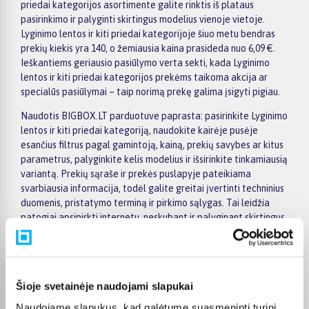
priedai kategorijos asortimente galite rinktis iš plataus
pasirinkimo ir palyginti skirtingus modelius vienoje vietoje.
Lyginimo lentos ir kiti priedai kategorijoje šiuo metu bendras
prekių kiekis yra 140, o žemiausia kaina prasideda nuo 6,09 €.
Ieškantiems geriausio pasiūlymo verta sekti, kada Lyginimo
lentos ir kiti priedai kategorijos prekėms taikoma akcija ar
specialūs pasiūlymai – taip norimą prekę galima įsigyti pigiau.
Naudotis BIGBOX.LT parduotuve paprasta: pasirinkite Lyginimo
lentos ir kiti priedai kategoriją, naudokite kairėje pusėje
esančius filtrus pagal gamintoją, kainą, prekių savybes ar kitus
parametrus, palyginkite kelis modelius ir išsirinkite tinkamiausią
variantą. Prekių sąraše ir prekės puslapyje pateikiama
svarbiausia informacija, todėl galite greitai įvertinti techninius
duomenis, pristatymo terminą ir pirkimo sąlygas. Tai leidžia
patogiai apsipirkti internetu, neskubant ir palyginant skirtingus
Lyginimo lentos ir kiti priedai kategorijoje esančius pasiūlymus.
Visoms prekėms nuo 150 Eur taikomas nemokamas 24 mėnesių
lizingas, todėl norimas prekes galima įsigyti išsimokėtinai.
Pristatymas visoje Lietuvoje į paštomatus kainuoja nuo 2,29 €,
Šioje svetainėje naudojami slapukai
o užsakymams nuo 499 € pristatymas į paštomatą nemokamas;
Naudojame slapukus, kad galėtume suasmeninti turinį