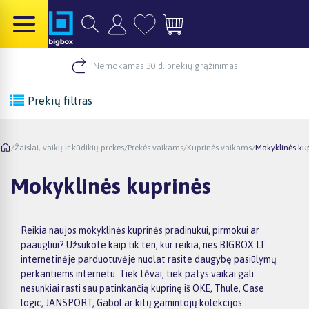
Nemokamas 30 d. prekių grąžinimas
Prekių filtras
/
Žaislai, vaikų ir kūdikių prekės
/
Prekės vaikams
/
Kuprinės vaikams
/
Mokyklinės ku
Mokyklinės kuprinės
Reikia naujos mokyklinės kuprinės pradinukui, pirmokui ar
paaugliui? Užsukote kaip tik ten, kur reikia, nes BIGBOX.LT
internetinėje parduotuvėje nuolat rasite daugybę pasiūlymų
perkantiems internetu. Tiek tėvai, tiek patys vaikai gali
nesunkiai rasti sau patinkančią kuprinę iš OKE, Thule, Case
logic, JANSPORT, Gabol ar kitų gamintojų kolekcijos.