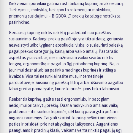
Kiekvienam poreikiui galima rasti tinkamą kuprinę ar aksesuarą.
Tiek ėjimui į mokyklą, tiek sporto reikmenų ar mokyklinių
priemonių susidėjimui – BIGBOX.LT prekių kataloge netrūksta
pasirinkimo.
Geriausią kuprinę rinktis reikėtų pradedant nuo paieškos
susiaurinimo. Kadangi prekių pasiūloje yra tikrai daug, geriausia
nešvaistyti laiko lyginant absoliučiai viską, o susiaurinti paiešką
pagal prekės kategoriją, kainą arba vaiko amžių. Pastarasis
aspektas yra svarbus, nes mažesniam vaikui svarbu rinktis
lengvą, ergonomišką ir pagal jo ūgį pritaikomą kuprinę. Na, o
jaunimui dažnai labiau patinka madingos kuprinės ir stilinga
išvaizda. Visa tai nesunkiai rasite mūsų internetinėje
parduotuvėje. Susiaurinę paiešką filtrų arba rūšiavimo pagalba
labai greitai pamatysite, kurios kuprinės jums tinka labiausiai.
Renkantis kuprinę, galite rasti ergonomiškų ir patogiam
nešiojimui pritaikytų prekių. Dažna mokyklinio amžiaus vaikų
problema – itin sunkios kuprinės, dėl kurių pavargsta pečiai ir
nugaros raumenys. Tai gali skatinti kuprinę nešioti ant vieno
peties ir prisidėti prie netaisyklingos laikysenos. Augantiems
paaugliams ir pradinių klasių vaikams verta rinktis pagal jų ūgį