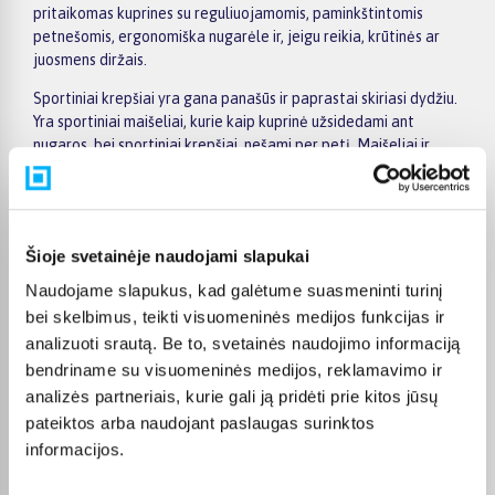
pritaikomas kuprines su reguliuojamomis, paminkštintomis
petnešomis, ergonomiška nugarėle ir, jeigu reikia, krūtinės ar
juosmens diržais.
Sportiniai krepšiai yra gana panašūs ir paprastai skiriasi dydžiu.
Yra sportiniai maišeliai, kurie kaip kuprinė užsidedami ant
nugaros, bei sportiniai krepšiai, nešami per petį. Maišeliai ir
krepšiai reikalingi įvairaus mokyklinio amžiaus vaikams, tad
pravers ir penktokui, ir pradinukui, ir gimnazistui. Jeigu po
pamokų vaikas lanko aktyvaus sporto būrelį, galbūt už sportinį
maišelį patogesnis bus per petį nešamas krepšys. Jame tilps
Šioje svetainėje naudojami slapukai
daugiau sportinio inventoriaus ir bus patogiau keliauti į
treniruotę.
Naudojame slapukus, kad galėtume suasmeninti turinį
bei skelbimus, teikti visuomeninės medijos funkcijas ir
Daug kam imponuoja ir stilingos odinės kuprinės. Jos dažniausiai
analizuoti srautą. Be to, svetainės naudojimo informaciją
būna kiek brangesnės už tekstilines ar medžiagines, tačiau jų
patvarumas priklauso nuo odos kokybės, konstrukcijos ir
bendriname su visuomeninės medijos, reklamavimo ir
priežiūros. Apsauga nuo drėgmės taip pat priklauso nuo
analizės partneriais, kurie gali ją pridėti prie kitos jūsų
medžiagos apdorojimo, todėl verta patikrinti gamintojo
pateiktos arba naudojant paslaugas surinktos
pateiktą informaciją. Tačiau pasitarkite su pačiu vaiku, ar jam
informacijos.
tokia kuprinė patiks. Galbūt jaunesniam vaikui, pavyzdžiui,
penktokui, tinkamesnė bus spalvingesnė ir žaismingesnė