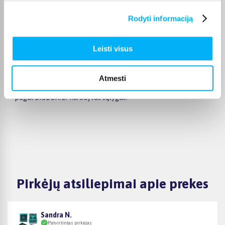
kuprinė.
Rodyti informaciją
Prenumeruokite BIGBOX.LT naujienlaiškį ir sužinokite apie
taikomas nuolaidas bei prekes, kurių kaina sumažinta. Internetu
galima ir palyginti prekes tarpusavyje. Vos vieno mygtuko
Leisti visus
paspaudimu galite pažiūrėti, kuo viena kuprinė skiriasi nuo
kitos, patikusias prekes įsidėti į norų sąrašą ir įsigyti vėliau
arba iš karto dėti į krepšelį ir pereiti prie apmokėjimo. Prekėms
Atmesti
nuo 150 € šiuo metu taikomas nemokamas 24 mėnesių lizingas
pagal BIGBOX.LT nurodytas sąlygas.
Pirkėjų atsiliepimai apie prekes
Sandra N.
Patvirtintas pirkėjas