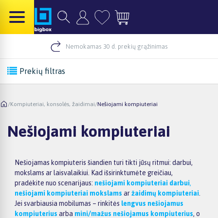
Nemokamas 30 d. prekių grąžinimas
Prekių filtras
/
Kompiuteriai, konsolės, žaidimai
/
Nešiojami kompiuteriai
Nešiojami kompiuteriai
Nešiojamas kompiuteris šiandien turi tikti jūsų ritmui: darbui,
mokslams ar laisvalaikiui. Kad išsirinktumėte greičiau,
pradėkite nuo scenarijaus:
nešiojami kompiuteriai darbui
,
nešiojami kompiuteriai mokslams
ar
žaidimų kompiuteriai
.
Jei svarbiausia mobilumas – rinkitės
lengvus nešiojamus
kompiuterius
arba
mini/mažus nešiojamus kompiuterius
, o