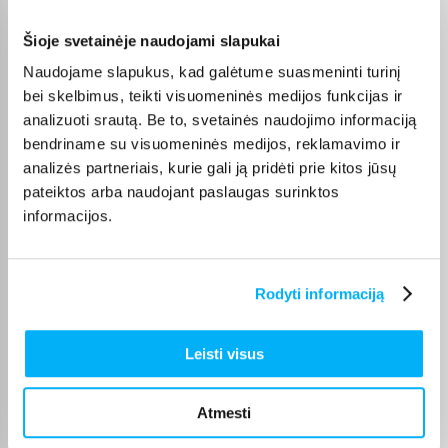
MacBook Air
ir
MacBook Pro
), taip pat
HP
,
Lenovo
,
ASUS
,
DELL
,
Acer
,
MSI
, o AI funkcijų ieškantiems –
Copilot AI
.
Šioje svetainėje naudojami slapukai
Naudojame slapukus, kad galėtume suasmeninti turinį
bei skelbimus, teikti visuomeninės medijos funkcijas ir
analizuoti srautą. Be to, svetainės naudojimo informaciją
Pirkėjų atsiliepimai apie prekes
bendriname su visuomeninės medijos, reklamavimo ir
analizės partneriais, kurie gali ją pridėti prie kitos jūsų
pateiktos arba naudojant paslaugas surinktos
Jaunius P.
informacijos.
Patvirtintas pirkėjas
Geras kompiuteris mokslams, kokybiškas korpusas ir ekranas
Rodyti informaciją
Natalja M.
Patvirtintas pirkėjas
Leisti visus
Esu labai patenkintas pirkiniu! Viskas patiko – labai greitas pristatymas
ir ger ...
Atmesti