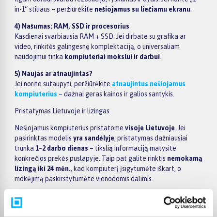
in-1“ stiliaus – peržiūrėkite
nešiojamus su liečiamu ekranu
.
4) Našumas: RAM, SSD ir procesorius
Kasdienai svarbiausia RAM + SSD. Jei dirbate su grafika ar
video, rinkitės galingesnę komplektaciją, o universaliam
naudojimui tinka
kompiuteriai mokslui ir darbui
.
5) Naujas ar atnaujintas?
Jei norite sutaupyti, peržiūrėkite
atnaujintus nešiojamus
kompiuterius
– dažnai geras kainos ir galios santykis.
Pristatymas Lietuvoje ir lizingas
Nešiojamus kompiuterius pristatome
visoje Lietuvoje
. Jei
pasirinktas modelis
yra sandėlyje
, pristatymas dažniausiai
trunka
1–2 darbo dienas
– tikslią informaciją matysite
konkrečios prekės puslapyje. Taip pat galite rinktis
nemokamą
lizingą iki 24 mėn.
, kad kompiuterį įsigytumėte iškart, o
mokėjimą paskirstytumėte vienodomis dalimis.
Populiarūs gamintojai
Rinkitės pagal prekės ženklą:
Apple kompiuteriai
(įskaitant