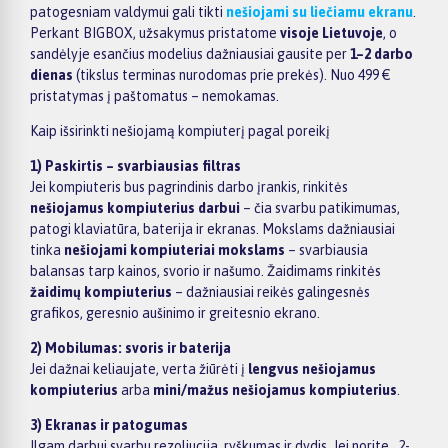
patogesniam valdymui gali tikti
nešiojami su liečiamu ekranu
.
Perkant BIGBOX, užsakymus pristatome
visoje Lietuvoje
, o
sandėlyje esančius modelius dažniausiai gausite per
1–2 darbo
dienas
(tikslus terminas nurodomas prie prekės). Nuo 499 €
pristatymas į paštomatus – nemokamas.
Kaip išsirinkti nešiojamą kompiuterį pagal poreikį
1) Paskirtis – svarbiausias filtras
Jei kompiuteris bus pagrindinis darbo įrankis, rinkitės
nešiojamus kompiuterius darbui
– čia svarbu patikimumas,
patogi klaviatūra, baterija ir ekranas. Mokslams dažniausiai
tinka
nešiojami kompiuteriai mokslams
– svarbiausia
balansas tarp kainos, svorio ir našumo. Žaidimams rinkitės
žaidimų kompiuterius
– dažniausiai reikės galingesnės
grafikos, geresnio aušinimo ir greitesnio ekrano.
2) Mobilumas: svoris ir baterija
Jei dažnai keliaujate, verta žiūrėti į
lengvus nešiojamus
kompiuterius
arba
mini/mažus nešiojamus kompiuterius
.
3) Ekranas ir patogumas
Ilgam darbui svarbu rezoliucija, ryškumas ir dydis. Jei norite „2-