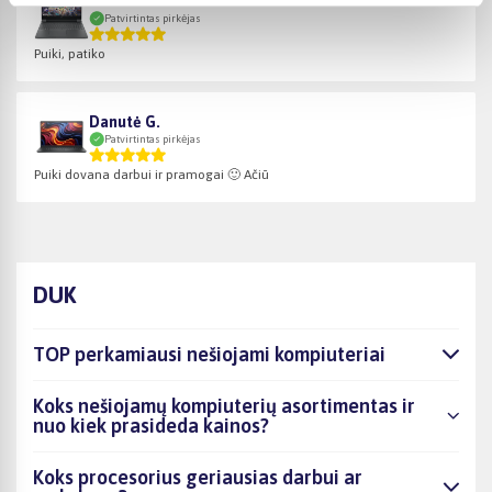
Valentas B.
Patvirtintas pirkėjas
Puiki, patiko
Danutė G.
Patvirtintas pirkėjas
Puiki dovana darbui ir pramogai 🙂 Ačiū
DUK
TOP perkamiausi nešiojami kompiuteriai
Koks nešiojamų kompiuterių asortimentas ir
nuo kiek prasideda kainos?
Koks procesorius geriausias darbui ar