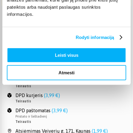
pateiktos arba naudojant paslaugas surinktos
informacijos.
Venipak paštomatas
(
2,39 €
)
Pristato ir šeštadienį
Teirautis
Rodyti informaciją
Venipak kurjeris
(
2,99 €
)
Teirautis
Omniva paštomatas
(
2,39 €
)
Leisti visus
Pristato ir šeštadienį
Teirautis
Atmesti
Smartposti paštomatas
(
2,19 €
)
Pristato ir šeštadienį
Teirautis
DPD kurjeris
(
3,99 €
)
Teirautis
DPD paštomatas
(
3,99 €
)
Pristato ir šeštadienį
Teirautis
Atsiėmimas Veiverių g. 171, Kaunas
(
1,99 €
)