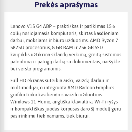
Prekės aprašymas
Lenovo V15 G4 ABP – praktiškas ir patikimas 15,6
colių nešiojamasis kompiuteris, skirtas kasdieniam
darbui, mokslams ir biuro užduotims. AMD Ryzen 7
5825U procesorius, 8 GB RAM ir 256 GB SSD
kaupiklis užtikrina sklandų veikimą, greitą sistemos
paleidimą ir patogų darbą su dokumentais, naršykle
bei verslo programomis.
Full HD ekranas suteikia aiškų vaizdą darbui ir
multimedijai, o integruota AMD Radeon Graphics
grafika tinka kasdienėms vaizdo užduotims.
Windows 11 Home, angliška klaviatūra, Wi-Fi ryšys
ir kompaktiškas juodas korpusas daro šį modelį geru
pasirinkimu tiek namams, tiek biurui.