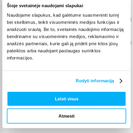
Pratęsta
Šioje svetainėje naudojami slapukai
garantija
Naudojame slapukus, kad galėtume suasmeninti turinį
Taisymo garantija
Nuo 193,62 €
bei skelbimus, teikti visuomeninės medijos funkcijas ir
analizuoti srautą. Be to, svetainės naudojimo informaciją
+ 2
+ 3
metai
bendriname su visuomeninės medijos, reklamavimo ir
Pratęsta taisymo garantija įmonėms
Nuo 206,62 €
analizės partneriais, kurie gali ją pridėti prie kitos jūsų
pateiktos arba naudojant paslaugas surinktos
+ 2
+ 3
metai
informacijos.
Venipak paštomatas
(
Nemokamai
)
Rodyti informaciją
Pristato ir šeštadienį
Rugpjūtis 7d. - Rugpjūtis 10d.
Leisti visus
Venipak kurjeris
(
2,99 €
)
Rugpjūtis 7d. - Rugpjūtis 11d.
Omniva paštomatas
(
2,29 €
)
Atmesti
Pristato ir šeštadienį
Rugpjūtis 7d. - Rugpjūtis 10d.