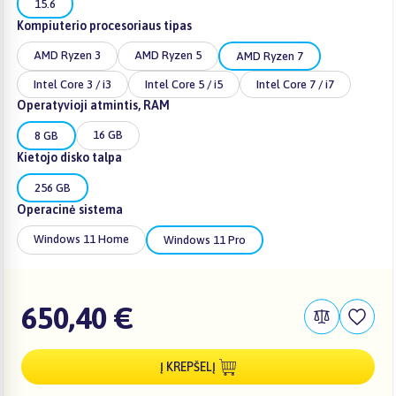
15.6
Kompiuterio procesoriaus tipas
AMD Ryzen 3
AMD Ryzen 5
AMD Ryzen 7
Intel Core 3 / i3
Intel Core 5 / i5
Intel Core 7 / i7
Operatyvioji atmintis, RAM
16 GB
8 GB
Kietojo disko talpa
256 GB
Operacinė sistema
Windows 11 Home
Windows 11 Pro
650,40 €
Į KREPŠELĮ