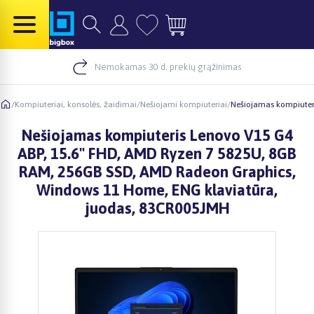
Nemokamas 30 d. prekių grąžinimas
/
Kompiuteriai, konsolės, žaidimai
/
Nešiojami kompiuteriai
/
Nešiojamas kompiuter
Nešiojamas kompiuteris Lenovo V15 G4
ABP, 15.6" FHD, AMD Ryzen 7 5825U, 8GB
RAM, 256GB SSD, AMD Radeon Graphics,
Windows 11 Home, ENG klaviatūra,
juodas, 83CR005JMH