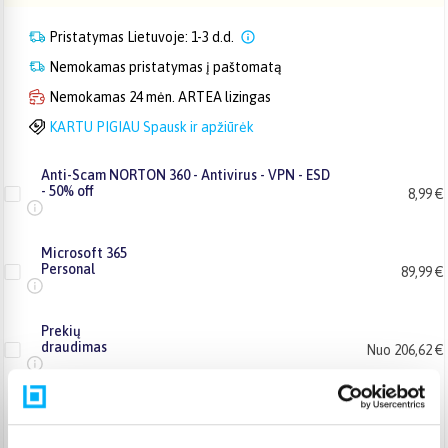
Pristatymas Lietuvoje: 1-3 d.d.
Nemokamas pristatymas į paštomatą
Nemokamas 24 mėn. ARTEA lizingas
KARTU PIGIAU Spausk ir apžiūrėk
Anti-Scam NORTON 360 - Antivirus - VPN - ESD
- 50% off
8,99 €
Microsoft 365
Personal
89,99 €
Prekių
draudimas
Nuo 206,62 €
+ 1
+ 2
metai