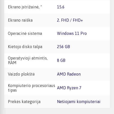
Ekrano įstrižainė, "
15.6
Ekrano raiška
2. FHD / FHD+
Operacinė sistema
Windows 11 Pro
Kietojo disko talpa
256 GB
Operatyvioji atmintis,
8 GB
RAM
Vaizdo plokštė
AMD Radeon
Kompiuterio procesoriaus
AMD Ryzen 7
tipas
Prekės kategorija
Nešiojami kompiuteriai