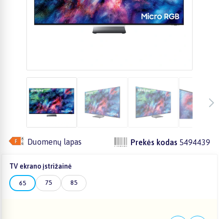
Duomenų lapas
Prekės kodas
5494439
TV ekrano įstrižainė
75
85
65