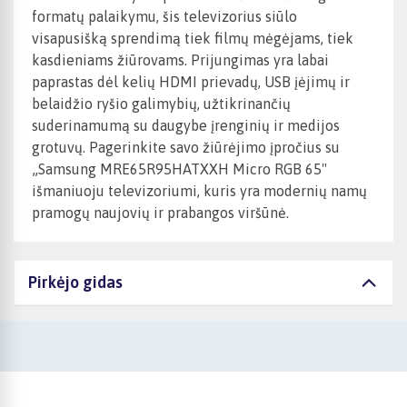
formatų palaikymu, šis televizorius siūlo
visapusišką sprendimą tiek filmų mėgėjams, tiek
kasdieniams žiūrovams. Prijungimas yra labai
paprastas dėl kelių HDMI prievadų, USB įėjimų ir
belaidžio ryšio galimybių, užtikrinančių
suderinamumą su daugybe įrenginių ir medijos
grotuvų. Pagerinkite savo žiūrėjimo įpročius su
„Samsung MRE65R95HATXXH Micro RGB 65"
išmaniuoju televizoriumi, kuris yra modernių namų
pramogų naujovių ir prabangos viršūnė.
Pirkėjo gidas