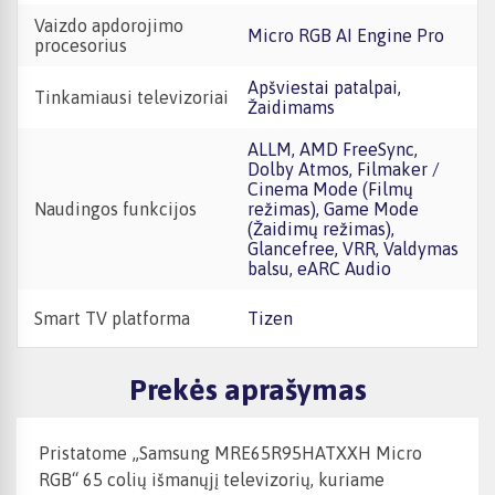
Vaizdo apdorojimo
Micro RGB AI Engine Pro
procesorius
Apšviestai patalpai,
Tinkamiausi televizoriai
Žaidimams
ALLM, AMD FreeSync,
Dolby Atmos, Filmaker /
Cinema Mode (Filmų
Naudingos funkcijos
režimas), Game Mode
(Žaidimų režimas),
Glancefree, VRR, Valdymas
balsu, eARC Audio
Smart TV platforma
Tizen
Prekės aprašymas
Pristatome „Samsung MRE65R95HATXXH Micro
RGB“ 65 colių išmanųjį televizorių, kuriame