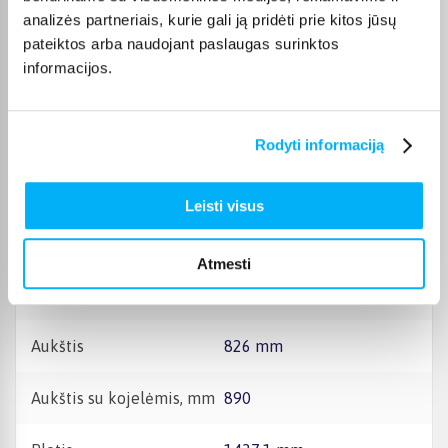
analizės partneriais, kurie gali ją pridėti prie kitos jūsų
HDMI jungtys
4
pateiktos arba naudojant paslaugas surinktos
informacijos.
USB jungtys
2
Garso sistema
„Dolby Atmos“
Rodyti informaciją
Garso galia (RMS)
70W
Leisti visus
Bluetooth ryšys +
Taip
Atmesti
Vaizdo atnaujinimo dažnis
165 Hz
Aukštis
826 mm
Aukštis su kojelėmis, mm
890