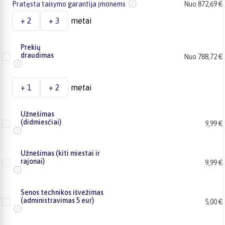
Pratęsta taisymo garantija įmonėms
Nuo 872,69 €
+ 2
+ 3
metai
Prekių
draudimas
Nuo 788,72 €
+ 1
+ 2
metai
Užnešimas
(didmiesčiai)
9,99 €
Užnešimas (kiti miestai ir
rajonai)
9,99 €
Senos technikos išvežimas
(administravimas 5 eur)
5,00 €