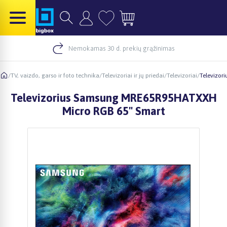
Nemokamas 30 d. prekių grąžinimas
/
TV, vaizdo, garso ir foto technika
/
Televizoriai ir jų priedai
/
Televizoriai
/
Televizor
Televizorius Samsung MRE65R95HATXXH
Micro RGB 65" Smart