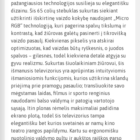
pažangiausios technologijos susilieja su elegantišku
dizainu. Šis 65 colių stebuklas sukurtas siekiant
užtikrinti išskirtinę vaizdo kokybę naudojant „Micro
RGB“ technologiją, kuri pagerina spalvų tikslumą ir
kontrastą, kad žiūrovas galėtų pasinerti į tikrovišką
vaizdo pasaulį. Kiekvienas pikselis yra atskirai
optimizuotas, kad vaizdas būtų ryškesnis, o juodos
spalvos – gilesnės, todėl kiekviena detalė atgyja su
gyvu realizmu. Sukurtas šiuolaikiniam žiūrovui, šis
išmanusis televizorius yra aprūpintas intuityviomis
išmaniosiomis funkcijomis, kurios užtikrina sklandų
priėjimą prie pramogų pasaulio; transliuokite savo
mėgstamas laidas, filmus ir sporto renginius
naudodami balso valdymą ir patogią vartotojo
sąsają. Itin plonas rėmelis maksimaliai padidina
ekrano plotą, todėl šis televizorius tampa
elegantišku bet kurios svetainės ar namų kino
teatro įrangos papildymu. Kartu su ergonomišku
nuotolinio valdymo pultu ir aukštos raiškos garso