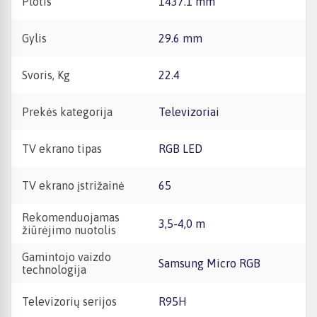
Plotis
1437.1 mm
Gylis
29.6 mm
Svoris, Kg
22.4
Prekės kategorija
Televizoriai
TV ekrano tipas
RGB LED
TV ekrano įstrižainė
65
Rekomenduojamas
3,5-4,0 m
žiūrėjimo nuotolis
Gamintojo vaizdo
Samsung Micro RGB
technologija
Televizorių serijos
R95H