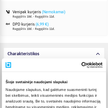
Venipak kurjeris
(
Nemokamai
)
Rugpjūtis 10d. - Rugpjūtis 11d.
DPD kurjeris
(
6,99 €
)
Rugpjūtis 10d. - Rugpjūtis 11d.
Charakteristikos
Gamintojas
Samsung
Ekrano raiška
4K UHD (3840×2160)
Šioje svetainėje naudojami slapukai
Naudojame slapukus, kad galėtume suasmeninti turinį
Garantinis laikotarpis
24 mėn.
bei skelbimus, teikti visuomeninės medijos funkcijas ir
analizuoti srautą. Be to, svetainės naudojimo informaciją
Energijos klasė
F
bendriname su visuomeninės medijos, reklamavimo ir