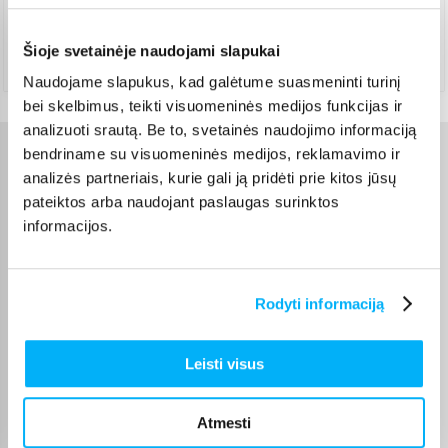
Rugpjūtis 10d. - Rugpjūtis 11d.
Atsiėmimas Veiverių g. 171, Kaunas
(
1,99 €
)
Šioje svetainėje naudojami slapukai
Rugpjūtis 10d. - Rugpjūtis 11d.
Naudojame slapukus, kad galėtume suasmeninti turinį
bei skelbimus, teikti visuomeninės medijos funkcijas ir
analizuoti srautą. Be to, svetainės naudojimo informaciją
bendriname su visuomeninės medijos, reklamavimo ir
Charakteristikos
analizės partneriais, kurie gali ją pridėti prie kitos jūsų
pateiktos arba naudojant paslaugas surinktos
Gamintojas
Apple
informacijos.
Kaupiklio tipas
SSD
Rodyti informaciją
Serijos
MacBook Air
Leisti visus
Ekrano įstrižainė, "
15.3
Atmesti
Ekrano raiška
4. Ultra-wide / 3K