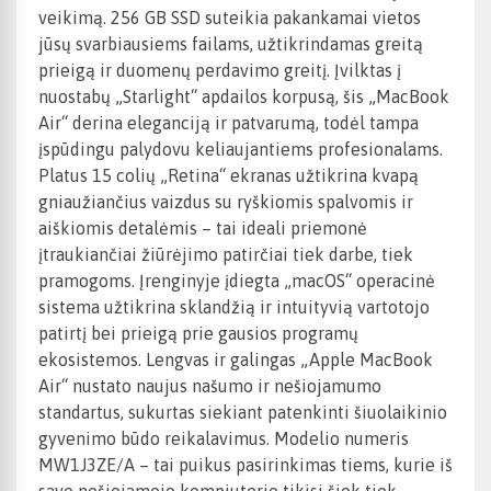
veikimą. 256 GB SSD suteikia pakankamai vietos
jūsų svarbiausiems failams, užtikrindamas greitą
prieigą ir duomenų perdavimo greitį. Įvilktas į
nuostabų „Starlight“ apdailos korpusą, šis „MacBook
Air“ derina eleganciją ir patvarumą, todėl tampa
įspūdingu palydovu keliaujantiems profesionalams.
Platus 15 colių „Retina“ ekranas užtikrina kvapą
gniaužiančius vaizdus su ryškiomis spalvomis ir
aiškiomis detalėmis – tai ideali priemonė
įtraukiančiai žiūrėjimo patirčiai tiek darbe, tiek
pramogoms. Įrenginyje įdiegta „macOS“ operacinė
sistema užtikrina sklandžią ir intuityvią vartotojo
patirtį bei prieigą prie gausios programų
ekosistemos. Lengvas ir galingas „Apple MacBook
Air“ nustato naujus našumo ir nešiojamumo
standartus, sukurtas siekiant patenkinti šiuolaikinio
gyvenimo būdo reikalavimus. Modelio numeris
MW1J3ZE/A – tai puikus pasirinkimas tiems, kurie iš