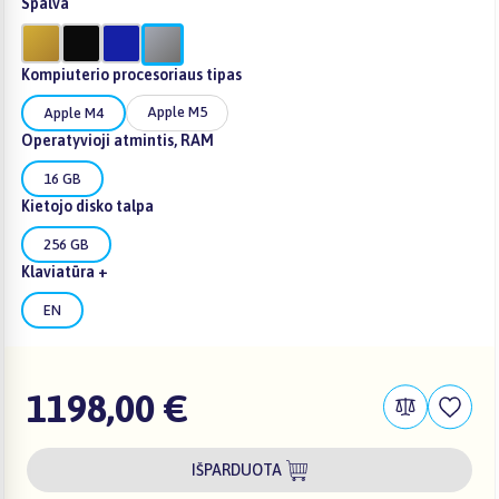
Spalva
Kompiuterio procesoriaus tipas
Apple M5
Apple M4
Operatyvioji atmintis, RAM
16 GB
Kietojo disko talpa
256 GB
Klaviatūra +
EN
1198,00 €
IŠPARDUOTA