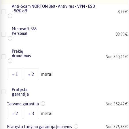
Anti-Scam NORTON 360 - Antivirus - VPN - ESD
- 50% off
8,99 €
Microsoft 365
Personal
89,99 €
Prekių
draudimas
Nuo 340,44 €
+ 1
+ 2
metai
Pratęsta
garantija
Taisymo garantija
Nuo 352,42 €
+ 2
+ 3
metai
Pratęsta taisymo garantija įmonėms
Nuo 376,38 €