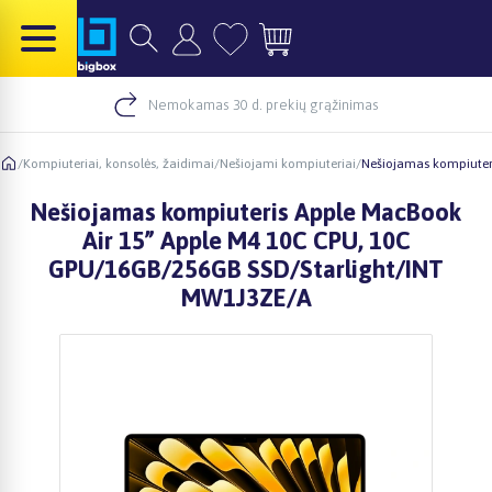
Nemokamas 30 d. prekių grąžinimas
/
Kompiuteriai, konsolės, žaidimai
/
Nešiojami kompiuteriai
/
Nešiojamas kompiuter
Nešiojamas kompiuteris Apple MacBook
Air 15” Apple M4 10C CPU, 10C
GPU/16GB/256GB SSD/Starlight/INT
MW1J3ZE/A