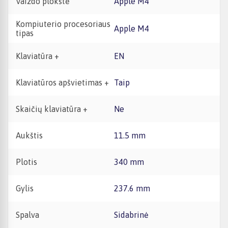
Vaizdo plokštė
Apple M4
Kompiuterio procesoriaus
Apple M4
tipas
Klaviatūra +
EN
Klaviatūros apšvietimas +
Taip
Skaičių klaviatūra +
Ne
Aukštis
11.5 mm
Plotis
340 mm
Gylis
237.6 mm
Spalva
Sidabrinė