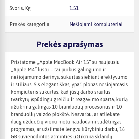
Svoris, Kg
1.51
Prekės kategorija
Nešiojami kompiuteriai
Prekės aprašymas
Pristatome „Apple MacBook Air 15“ su naujausiu
„Apple M4“ lustu – tai puikus galingumo ir
nešiojamumo derinys, sukurtas siekiant efektyvumo
ir stiliaus. Šis elegantiškas, ypač plonas nešiojamasis
kompiuteris sukurtas, kad jūsų darbo srautus
tvarkytų įspūdingu greičiu ir reagavimo sparta, kurią
užtikrina galingas 10 branduolių procesorius ir 10
branduolių vaizdo plokštė. Nesvarbu, ar atliekate
daug užduočių vienu metu naudodami sudėtingas
programas, ar užsiimate lengvu kūrybiniu darbu, 16
GB suvienodintos atminties užtikrina sklandų