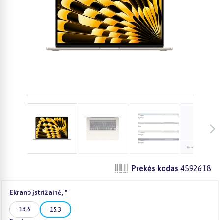
Prekės kodas
4592618
Ekrano įstrižainė, "
13.6
15.3