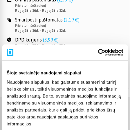
Pristato ir šeštadienį
Rugpjūtis 10d. - Rugpjūtis 12d.
Smartposti paštomatas
(
2,19 €
)
Pristato ir šeštadienį
Rugpjūtis 10d. - Rugpjūtis 12d.
DPD kurjeris
(
3,99 €
)
Rugpjūtis 10d. - Rugpjūtis 12d.
DPD paštomatas
(
3,99 €
)
Pristato ir šeštadienį
Rugpjūtis 10d. - Rugpjūtis 12d.
Šioje svetainėje naudojami slapukai
Atsiėmimas Veiverių g. 171, Kaunas
(
1,99 €
)
Rugpjūtis 10d. - Rugpjūtis 12d.
Naudojame slapukus, kad galėtume suasmeninti turinį
bei skelbimus, teikti visuomeninės medijos funkcijas ir
analizuoti srautą. Be to, svetainės naudojimo informaciją
bendriname su visuomeninės medijos, reklamavimo ir
Charakteristikos
analizės partneriais, kurie gali ją pridėti prie kitos jūsų
pateiktos arba naudojant paslaugas surinktos
informacijos.
Gamintojas
Asus