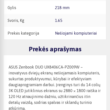
Gylis
218 mm
Svoris, Kg
1.65
Prekės kategorija
Nešiojami kompiuteriai
Prekės aprašymas
ASUS Zenbook DUO UX8406CA-PZ009W –
inovatyvus dviejų ekranų nešiojamasis kompiuteris,
sukurtas produktyvumui, kūrybai ir efektyviam
daugiaprogramiam darbui. Įrenginys turi du 14 colių
3K OLED jutiklinius ekranus su 2880 × 1800 raiška ir
120 Hz atnaujinimo dažniu, užtikrinančius itin
detalų vaizdą, sodrias spalvas ir sklandų turinio
atkūrimą.