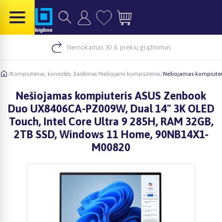
Nemokamas 30 d. prekių grąžinimas
/
Kompiuteriai, konsolės, žaidimai
/
Nešiojami kompiuteriai
/
Nešiojamas kompiuter
Nešiojamas kompiuteris ASUS Zenbook
Duo UX8406CA-PZ009W, Dual 14" 3K OLED
Touch, Intel Core Ultra 9 285H, RAM 32GB,
2TB SSD, Windows 11 Home, 90NB14X1-
M00820