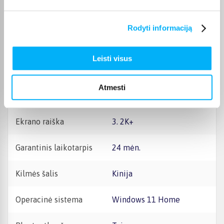
Ekrano dažnis
120 Hz
Rodyti informaciją
Kaupiklio tipas
SSD
Leisti visus
Serijos
Asus Zenbook
Atmesti
Ekrano įstrižainė, "
14
Ekrano raiška
3. 2K+
Garantinis laikotarpis
24 mėn.
Kilmės šalis
Kinija
Operacinė sistema
Windows 11 Home