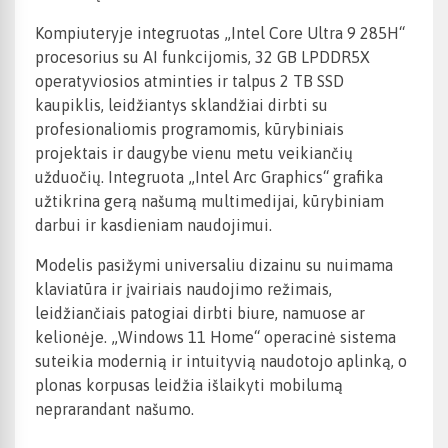
Kompiuteryje integruotas „Intel Core Ultra 9 285H“
procesorius su AI funkcijomis, 32 GB LPDDR5X
operatyviosios atminties ir talpus 2 TB SSD
kaupiklis, leidžiantys sklandžiai dirbti su
profesionaliomis programomis, kūrybiniais
projektais ir daugybe vienu metu veikiančių
užduočių. Integruota „Intel Arc Graphics“ grafika
užtikrina gerą našumą multimedijai, kūrybiniam
darbui ir kasdieniam naudojimui.
Modelis pasižymi universaliu dizainu su nuimama
klaviatūra ir įvairiais naudojimo režimais,
leidžiančiais patogiai dirbti biure, namuose ar
kelionėje. „Windows 11 Home“ operacinė sistema
suteikia modernią ir intuityvią naudotojo aplinką, o
plonas korpusas leidžia išlaikyti mobilumą
neprarandant našumo.