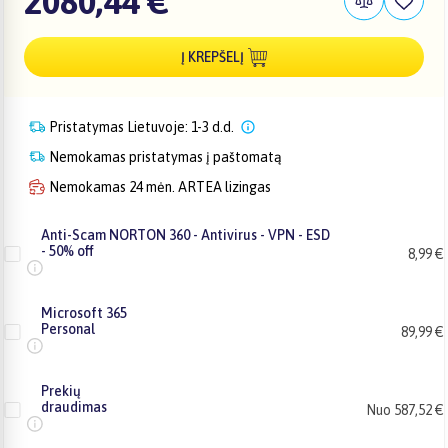
2080,44 €
Į KREPŠELĮ
Pristatymas Lietuvoje: 1-3 d.d.
Nemokamas pristatymas į paštomatą
Nemokamas 24 mėn. ARTEA lizingas
Anti-Scam NORTON 360 - Antivirus - VPN - ESD
- 50% off
8,99 €
Microsoft 365
Personal
89,99 €
Prekių
draudimas
Nuo 587,52 €