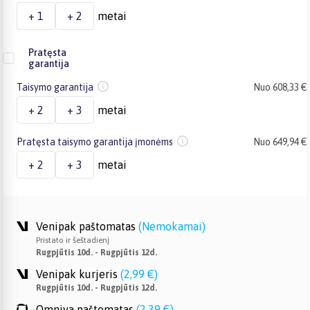
+ 1
+ 2
metai
Pratęsta
garantija
Taisymo garantija
Nuo 608,33 €
+ 2
+ 3
metai
Pratęsta taisymo garantija įmonėms
Nuo 649,94 €
+ 2
+ 3
metai
Venipak paštomatas
(
Nemokamai
)
Pristato ir šeštadienį
Rugpjūtis 10d. - Rugpjūtis 12d.
Venipak kurjeris
(
2,99 €
)
Rugpjūtis 10d. - Rugpjūtis 12d.
Omniva paštomatas
(
2,39 €
)