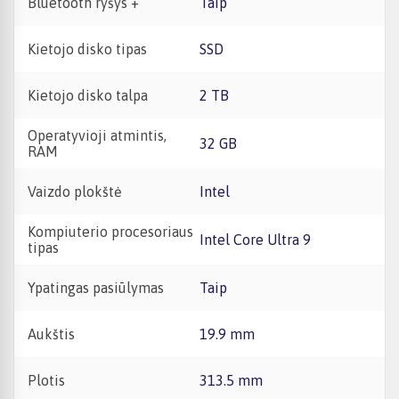
Bluetooth ryšys +
Taip
Kietojo disko tipas
SSD
Kietojo disko talpa
2 TB
Operatyvioji atmintis,
32 GB
RAM
Vaizdo plokštė
Intel
Kompiuterio procesoriaus
Intel Core Ultra 9
tipas
Ypatingas pasiūlymas
Taip
Aukštis
19.9 mm
Plotis
313.5 mm