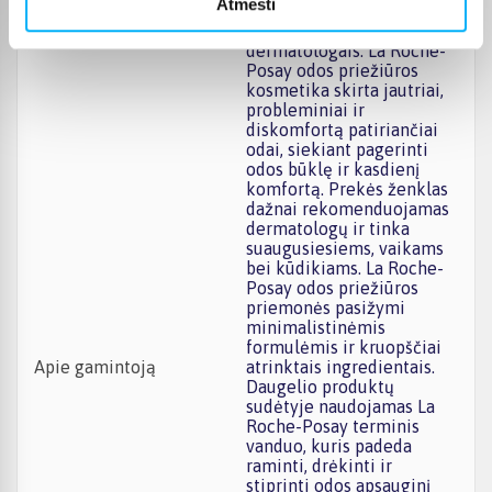
Atmesti
kuriamas glaudžiai
bendradarbiaujant su
dermatologais. La Roche-
Posay odos priežiūros
kosmetika skirta jautriai,
probleminiai ir
diskomfortą patiriančiai
odai, siekiant pagerinti
odos būklę ir kasdienį
komfortą. Prekės ženklas
dažnai rekomenduojamas
dermatologų ir tinka
suaugusiesiems, vaikams
bei kūdikiams. La Roche-
Posay odos priežiūros
priemonės pasižymi
minimalistinėmis
formulėmis ir kruopščiai
Apie gamintoją
atrinktais ingredientais.
Daugelio produktų
sudėtyje naudojamas La
Roche-Posay terminis
vanduo, kuris padeda
raminti, drėkinti ir
stiprinti odos apsauginį