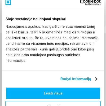
Pristato ir šeštadienį
Rugpjūtis 14d. - Rugpjūtis 21d.
Atsiėmimas Veiverių g. 171, Kaunas
(
1,99 €
)
Šioje svetainėje naudojami slapukai
Rugpjūtis 17d. - Rugpjūtis 24d.
Naudojame slapukus, kad galėtume suasmeninti turinį
bei skelbimus, teikti visuomeninės medijos funkcijas ir
analizuoti srautą. Be to, svetainės naudojimo informaciją
bendriname su visuomeninės medijos, reklamavimo ir
Charakteristikos
analizės partneriais, kurie gali ją pridėti prie kitos jūsų
pateiktos arba naudojant paslaugas surinktos
Gamintojas
La Roche-Posay
informacijos.
Talpa, ml
400
Rodyti informaciją
Kilmės šalis
Prancūzija
La Roche-Posay yra
Leisti visus
prancūziškas
dermatologinės odos
priežiūros prekės ženklas,