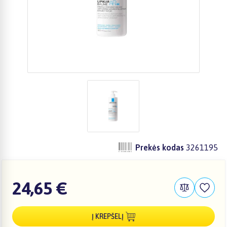
Prekės kodas
3261195
24,65 €
Į KREPŠELĮ