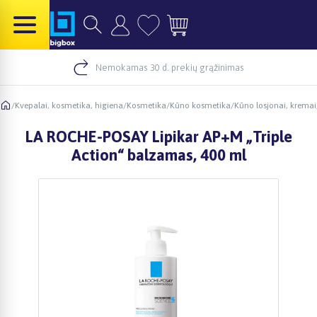
Nemokamas 30 d. prekių grąžinimas
/
Kvepalai, kosmetika, higiena
/
Kosmetika
/
Kūno kosmetika
/
Kūno losjonai, kremai
LA ROCHE-POSAY Lipikar AP+M „Triple
Action“ balzamas, 400 ml