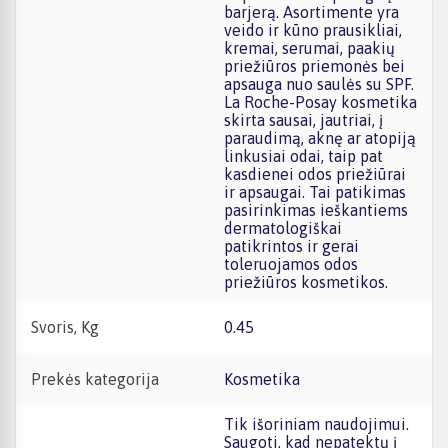
barjerą. Asortimente yra
veido ir kūno prausikliai,
kremai, serumai, paakių
priežiūros priemonės bei
apsauga nuo saulės su SPF.
La Roche-Posay kosmetika
skirta sausai, jautriai, į
paraudimą, aknę ar atopiją
linkusiai odai, taip pat
kasdienei odos priežiūrai
ir apsaugai. Tai patikimas
pasirinkimas ieškantiems
dermatologiškai
patikrintos ir gerai
toleruojamos odos
priežiūros kosmetikos.
Svoris, Kg
0.45
Prekės kategorija
Kosmetika
Tik išoriniam naudojimui.
Saugoti, kad nepatektų į