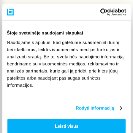
Pristatymas Lietuvoje: 1-7 d.d.
Šioje svetainėje naudojami slapukai
Venipak paštomatas
(
2,39 €
)
Naudojame slapukus, kad galėtume suasmeninti turinį
Pristato ir šeštadienį
bei skelbimus, teikti visuomeninės medijos funkcijas ir
Rugpjūtis 4d. - Rugpjūtis 11d.
analizuoti srautą. Be to, svetainės naudojimo informaciją
Venipak kurjeris
(
5,99 €
)
bendriname su visuomeninės medijos, reklamavimo ir
Rugpjūtis 4d. - Rugpjūtis 12d.
analizės partneriais, kurie gali ją pridėti prie kitos jūsų
Omniva paštomatas
(
2,29 €
)
pateiktos arba naudojant paslaugas surinktos
Pristato ir šeštadienį
informacijos.
Rugpjūtis 4d. - Rugpjūtis 11d.
Smartposti paštomatas
(
2,39 €
)
Pristato ir šeštadienį
Rugpjūtis 4d. - Rugpjūtis 11d.
Rodyti informaciją
DPD kurjeris
(
6,99 €
)
Rugpjūtis 4d. - Rugpjūtis 12d.
Leisti visus
DPD paštomatas
(
3,99 €
)