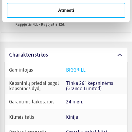
Pristato ir šeštadienį
Rugpjūtis 4d. - Rugpjūtis 11d.
Atmesti
Atsiėmimas Veiverių g. 171, Kaunas
(
1,99 €
)
Rugpjūtis 4d. - Rugpjūtis 12d.
Charakteristikos
Gamintojas
BIGGRILL
Kepsninių priedai pagal
Tinka 26" kepsninėms
kepsninės dydį
(Grande Limited)
Garantinis laikotarpis
24 mėn.
Kilmės šalis
Kinija