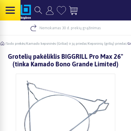
Nemokamas 30 d. prekių grąžinimas
/
Sodo prekės
/
Kamado kepsninės (Griliai) ir jų priedai
/
Kepsninių (grilių) priedai
/
Gr
Grotelių pakėliklis BIGGRILL Pro Max 26"
(tinka Kamado Bono Grande Limited)