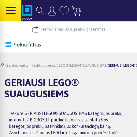
Nemokamas 30 d. prekių grąžinimas
Prekių filtras
/
Žaislai, vaikų ir kūdikių prekės
/
LEGO®
/
LEGO® SUAUGUSIEMS
/
GERIAUSI LEGO®
GERIAUSI LEGO®
SUAUGUSIEMS
Ieškote GERIAUSI LEGO® SUAUGUSIEMS kategorijos prekių
internetu? BIGBOX.LT parduotuvėje rasite platų šios
kategorijos prekių pasirinkimą už konkurencingą kainą.
Asortimente siūlomos LEGO ir kitų gamintojų prekės, todėl