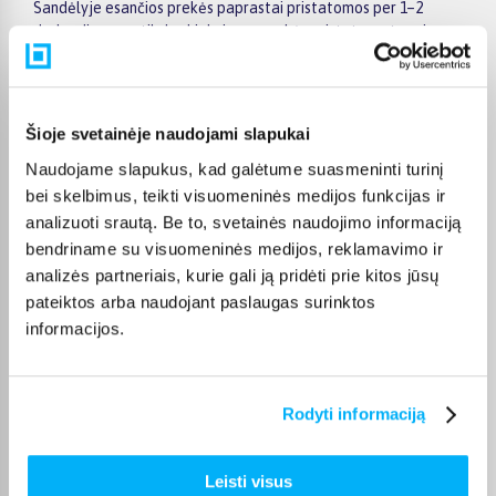
Sandėlyje esančios prekės paprastai pristatomos per 1–2
darbo dienas, o tikslus kiekvienos prekės pristatymo terminas
visada nurodomas jos puslapyje.
Pasirinktą prekę iš GERIAUSI LEGO® SUAUGUSIEMS
kategorijos pristatysime per nurodytą terminą. Jei patogiau
Šioje svetainėje naudojami slapukai
užsakymą atsiimti patiems, atitinkamai pažymėtas prekes
galėsite atsiimti BIGBOX.LT biure Veiverių g. 171, Kaune.
Naudojame slapukus, kad galėtume suasmeninti turinį
bei skelbimus, teikti visuomeninės medijos funkcijas ir
analizuoti srautą. Be to, svetainės naudojimo informaciją
bendriname su visuomeninės medijos, reklamavimo ir
analizės partneriais, kurie gali ją pridėti prie kitos jūsų
Pirkėjų atsiliepimai apie prekes
pateiktos arba naudojant paslaugas surinktos
informacijos.
Eglė V.
Patvirtintas pirkėjas
Rodyti informaciją
Viskas puiku. Greitas pristatymas
Leisti visus
Viktorija Z.