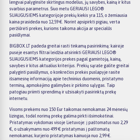
lengvai palyginsite skirtingus modelius, jų savybes, kainą ir kitus
svarbius parametrus. Šiuo metu GERIAUSI LEGO®
SUAUGUSIEMS kategorijoje prekių kiekis yra 115, o žemiausia
kaina prasideda nuo 12,59 €. Norint apsipirkti pigiau, verta
peržiūrėti prekes, kurioms taikoma akcija ar specialūs
pasiūlymai.
BIGBOX.LT padeda greitai rasti tinkamą pasirinkimą: kairėje
pusėje esantys filtrai leidžia atsirinkti GERIAUSI LEGO®
SUAUGUSIEMS kategorijos prekes pagal gamintoją, kainą,
savybes ir kitus aktualius kriterijus. Prekių sąraše galite greitai
palyginti pasiūlymus, o konkrečios prekės puslapyje rasite
išsamesnę informaciją apie techninius duomenis, pristatymo
terminą, apmokėjimo galimybes ir pirkimo sąlygas. Taip
patogiau priimti sprendimą ir užsisakyti pasirinktą prekę
internetu.
Visoms prekėms nuo 150 Eur taikomas nemokamas 24 mėnesių
lizingas, todėl norimą prekę galima pirkti išsimokėtinai.
Pristatymas vykdomas visoje Lietuvoje: į paštomatus nuo 2,29
€, o užsakymams nuo 499 € pristatymas į paštomatą
nemokamas; kurjerio pristatymas kainuoja nuo 2,99 €.