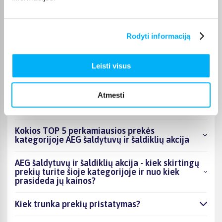
visada nurodomas jos puslapyje.
Pasirinktą prekę iš AEG šaldytuvų ir šaldiklių akcija kategorijos
pristatysime per nurodytą terminą. Jei patogiau užsakymą
Rodyti informaciją
atsiimti patiems, atitinkamai pažymėtas prekes galėsite
atsiimti BIGBOX.LT biure Veiverių g. 171, Kaune.
Leisti visus
Atmesti
DUK
Kokios TOP 5 perkamiausios prekės
kategorijoje AEG šaldytuvų ir šaldiklių akcija
AEG šaldytuvų ir šaldiklių akcija - kiek skirtingų
prekių turite šioje kategorijoje ir nuo kiek
prasideda jų kainos?
Kiek trunka prekių pristatymas?