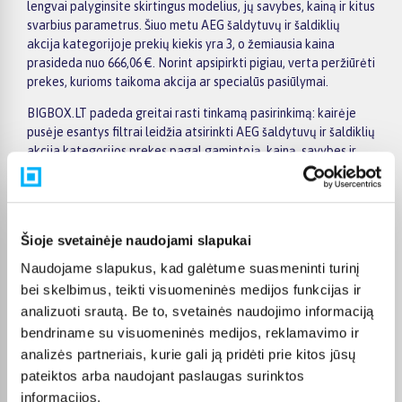
lengvai palyginsite skirtingus modelius, jų savybes, kainą ir kitus
svarbius parametrus. Šiuo metu AEG šaldytuvų ir šaldiklių
akcija kategorijoje prekių kiekis yra 3, o žemiausia kaina
prasideda nuo 666,06 €. Norint apsipirkti pigiau, verta peržiūrėti
prekes, kurioms taikoma akcija ar specialūs pasiūlymai.
BIGBOX.LT padeda greitai rasti tinkamą pasirinkimą: kairėje
pusėje esantys filtrai leidžia atsirinkti AEG šaldytuvų ir šaldiklių
akcija kategorijos prekes pagal gamintoją, kainą, savybes ir
kitus aktualius kriterijus. Prekių sąraše galite greitai palyginti
pasiūlymus, o konkrečios prekės puslapyje rasite išsamesnę
informaciją apie techninius duomenis, pristatymo terminą,
apmokėjimo galimybes ir pirkimo sąlygas. Taip patogiau priimti
Šioje svetainėje naudojami slapukai
sprendimą ir užsisakyti pasirinktą prekę internetu.
Naudojame slapukus, kad galėtume suasmeninti turinį
Visoms prekėms nuo 150 Eur taikomas nemokamas 24 mėnesių
bei skelbimus, teikti visuomeninės medijos funkcijas ir
lizingas, todėl norimą prekę galima pirkti išsimokėtinai.
analizuoti srautą. Be to, svetainės naudojimo informaciją
Pristatymas vykdomas visoje Lietuvoje: į paštomatus nuo 2,29
bendriname su visuomeninės medijos, reklamavimo ir
€, o užsakymams nuo 499 € pristatymas į paštomatą
nemokamas; kurjerio pristatymas kainuoja nuo 2,99 €.
analizės partneriais, kurie gali ją pridėti prie kitos jūsų
Sandėlyje esančios prekės paprastai pristatomos per 1–2
pateiktos arba naudojant paslaugas surinktos
darbo dienas, o tikslus kiekvienos prekės pristatymo terminas
informacijos.