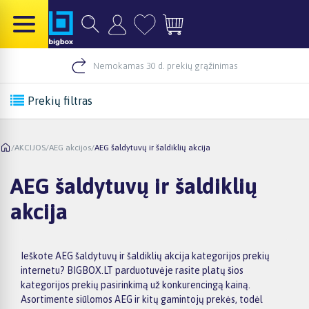
Nemokamas 30 d. prekių grąžinimas
Prekių filtras
/
AKCIJOS
/
AEG akcijos
/
AEG šaldytuvų ir šaldiklių akcija
AEG šaldytuvų ir šaldiklių
akcija
Ieškote AEG šaldytuvų ir šaldiklių akcija kategorijos prekių
internetu? BIGBOX.LT parduotuvėje rasite platų šios
kategorijos prekių pasirinkimą už konkurencingą kainą.
Asortimente siūlomos AEG ir kitų gamintojų prekės, todėl