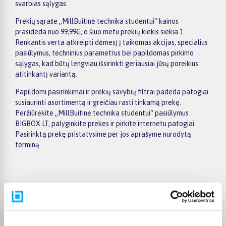
svarbias sąlygas.
Prekių sąraše „MillBuitinė technika studentui“ kainos
prasideda nuo 99,99€, o šiuo metu prekių kiekis siekia 1.
Renkantis verta atkreipti dėmesį į taikomas akcijas, specialius
pasiūlymus, techninius parametrus bei papildomas pirkimo
sąlygas, kad būtų lengviau išsirinkti geriausiai jūsų poreikius
atitinkantį variantą.
Papildomi pasirinkimai ir prekių savybių filtrai padeda patogiai
susiaurinti asortimentą ir greičiau rasti tinkamą prekę.
Peržiūrėkite „MillBuitinė technika studentui“ pasiūlymus
BIGBOX.LT, palyginkite prekes ir pirkite internetu patogiai.
Pasirinktą prekę pristatysime per jos aprašyme nurodytą
terminą.
Pirkėjų atsiliepimai apie prekes