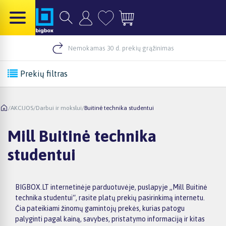
Nemokamas 30 d. prekių grąžinimas
Prekių filtras
/
AKCIJOS
/
Darbui ir mokslui
/
Buitinė technika studentui
Mill Buitinė technika
studentui
BIGBOX.LT internetinėje parduotuvėje, puslapyje „Mill Buitinė
technika studentui“, rasite platų prekių pasirinkimą internetu.
Čia pateikiami žinomų gamintojų prekės, kurias patogu
palyginti pagal kainą, savybes, pristatymo informaciją ir kitas