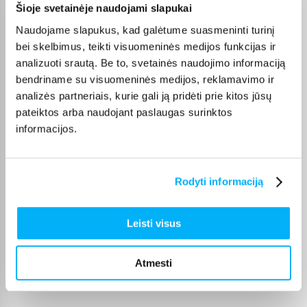
Šioje svetainėje naudojami slapukai
Algimantas S.
Patvirtintas pirkėjas
Naudojame slapukus, kad galėtume suasmeninti turinį
Puikus pasirinkimas. Viskas gerai. Geras pristatymas.
bei skelbimus, teikti visuomeninės medijos funkcijas ir
analizuoti srautą. Be to, svetainės naudojimo informaciją
bendriname su visuomeninės medijos, reklamavimo ir
Dainius M.
analizės partneriais, kurie gali ją pridėti prie kitos jūsų
Patvirtintas pirkėjas
pateiktos arba naudojant paslaugas surinktos
Puiki preke
informacijos.
Kristina V.
Patvirtintas pirkėjas
Rodyti informaciją
Dirba tyliai, esu patenkinta sia skalbimo masina. Puiku.
Leisti visus
Daiva M.
Patvirtintas pirkėjas
Atmesti
Puikiai