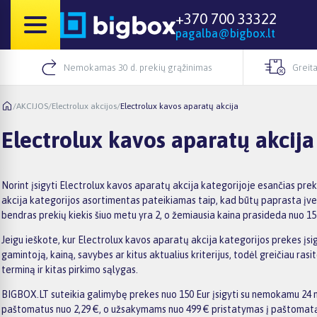
+370 700 33322
pagalba@bigbox.lt
Nemokamas 30 d. prekių grąžinimas
Greita
/
AKCIJOS
/
Electrolux akcijos
/
Electrolux kavos aparatų akcija
Electrolux kavos aparatų akcija
Norint įsigyti Electrolux kavos aparatų akcija kategorijoje esančias pre
akcija kategorijos asortimentas pateikiamas taip, kad būtų paprasta įvert
bendras prekių kiekis šiuo metu yra 2, o žemiausia kaina prasideda nuo 15
Jeigu ieškote, kur Electrolux kavos aparatų akcija kategorijos prekes įsigy
gamintoją, kainą, savybes ar kitus aktualius kriterijus, todėl greičiau r
terminą ir kitas pirkimo sąlygas.
BIGBOX.LT suteikia galimybę prekes nuo 150 Eur įsigyti su nemokamu 24 mėn
paštomatus nuo 2,29 €, o užsakymams nuo 499 € pristatymas į paštomatą