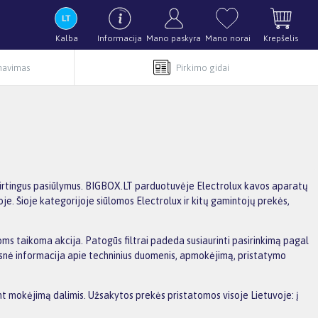
Kalba
Informacija
Mano paskyra
Mano norai
Krepšelis
rnavimas
Pirkimo gidai
 skirtingus pasiūlymus. BIGBOX.LT parduotuvėje Electrolux kavos aparatų
je. Šioje kategorijoje siūlomos Electrolux ir kitų gamintojų prekės,
rioms taikoma akcija. Patogūs filtrai padeda susiaurinti pasirinkimą pagal
amesnė informacija apie techninius duomenis, apmokėjimą, pristatymo
ant mokėjimą dalimis. Užsakytos prekės pristatomos visoje Lietuvoje: į