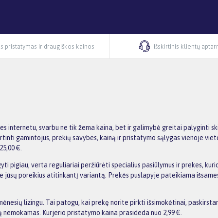
s pristatymas ir draugiškos kainos
Išskirtinis klientų apta
kes internetu, svarbu ne tik žema kaina, bet ir galimybė greitai palyginti
inti gamintojus, prekių savybes, kainą ir pristatymo sąlygas vienoje vieto
25,00 €.
ti pigiau, verta reguliariai peržiūrėti specialius pasiūlymus ir prekes, ku
asite jūsų poreikius atitinkantį variantą. Prekės puslapyje pateikiama išs
esių lizingu. Tai patogu, kai prekę norite pirkti išsimokėtinai, paskirst
 nemokamas. Kurjerio pristatymo kaina prasideda nuo 2,99 €.