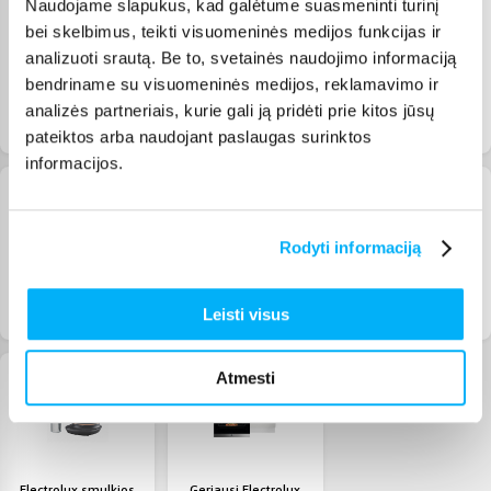
Naudojame slapukus, kad galėtume suasmeninti turinį
bei skelbimus, teikti visuomeninės medijos funkcijas ir
analizuoti srautą. Be to, svetainės naudojimo informaciją
bendriname su visuomeninės medijos, reklamavimo ir
analizės partneriais, kurie gali ją pridėti prie kitos jūsų
Electrolux indaplovių
Electrolux kaitlenčių
Electrolux orkaičių
akcija
akcija
akcija
pateiktos arba naudojant paslaugas surinktos
informacijos.
Rodyti informaciją
Electrolux gartraukių
Electrolux mikrobangų
Electrolux kavos
Leisti visus
akcija
krosnelių akcija
aparatų akcija
Atmesti
Electrolux smulkios
Geriausi Electrolux