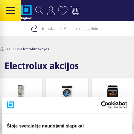
Nemokamas 30 d. prekių grąžinimas
/
AKCIJOS
/
Electrolux akcijos
Electrolux akcijos
Electrolux šaldytuvų ir
Electrolux skalbyklių ir
Electrolux viryklių akcija
šaldiklių akcija
džiovyklių akcija
Šioje svetainėje naudojami slapukai