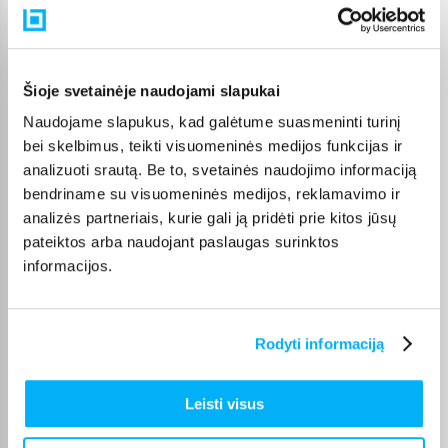
Pasirinktą prekę iš Electrolux gartraukių akcija kategorijos
pristatysime per nurodytą terminą. Jei patogiau užsakymą
atsiimti patiems, atitinkamai pažymėtas prekes galėsite
atsiimti BIGBOX.LT biure Veiverių g. 171, Kaune.
Šioje svetainėje naudojami slapukai
Naudojame slapukus, kad galėtume suasmeninti turinį
bei skelbimus, teikti visuomeninės medijos funkcijas ir
analizuoti srautą. Be to, svetainės naudojimo informaciją
Pirkėjų atsiliepimai apie prekes
bendriname su visuomeninės medijos, reklamavimo ir
analizės partneriais, kurie gali ją pridėti prie kitos jūsų
pateiktos arba naudojant paslaugas surinktos
Vytautas B.
Patvirtintas pirkėjas
informacijos.
Tylus gerai traukia rekomenduoju
Rodyti informaciją
Artūras K.
Patvirtintas pirkėjas
Leisti visus
Ačiū.