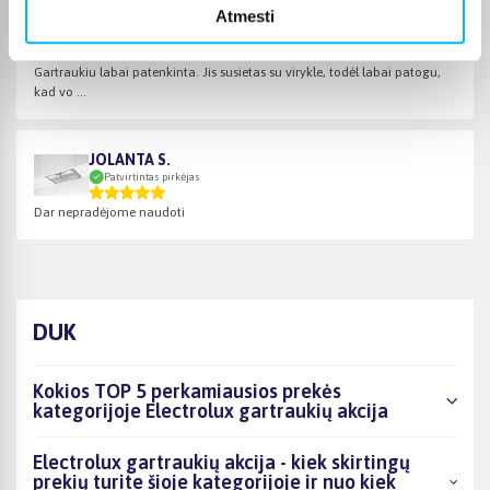
Atmesti
Ruslana A.
Patvirtintas pirkėjas
Gartraukiu labai patenkinta. Jis susietas su virykle, todėl labai patogu,
kad vo ...
JOLANTA S.
Patvirtintas pirkėjas
Dar nepradėjome naudoti
DUK
Kokios TOP 5 perkamiausios prekės
kategorijoje Electrolux gartraukių akcija
Electrolux gartraukių akcija - kiek skirtingų
prekių turite šioje kategorijoje ir nuo kiek