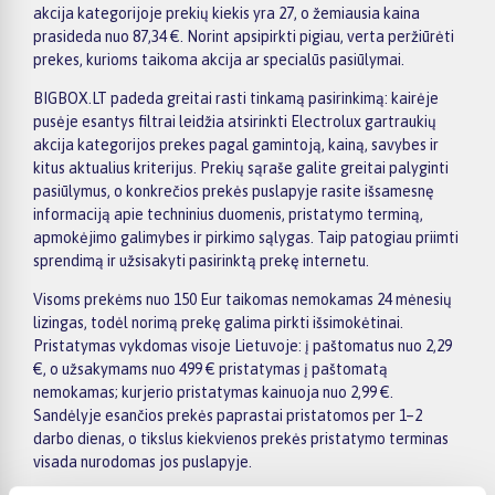
akcija kategorijoje prekių kiekis yra 27, o žemiausia kaina
prasideda nuo 87,34 €. Norint apsipirkti pigiau, verta peržiūrėti
prekes, kurioms taikoma akcija ar specialūs pasiūlymai.
BIGBOX.LT padeda greitai rasti tinkamą pasirinkimą: kairėje
pusėje esantys filtrai leidžia atsirinkti Electrolux gartraukių
akcija kategorijos prekes pagal gamintoją, kainą, savybes ir
kitus aktualius kriterijus. Prekių sąraše galite greitai palyginti
pasiūlymus, o konkrečios prekės puslapyje rasite išsamesnę
informaciją apie techninius duomenis, pristatymo terminą,
apmokėjimo galimybes ir pirkimo sąlygas. Taip patogiau priimti
sprendimą ir užsisakyti pasirinktą prekę internetu.
Visoms prekėms nuo 150 Eur taikomas nemokamas 24 mėnesių
lizingas, todėl norimą prekę galima pirkti išsimokėtinai.
Pristatymas vykdomas visoje Lietuvoje: į paštomatus nuo 2,29
€, o užsakymams nuo 499 € pristatymas į paštomatą
nemokamas; kurjerio pristatymas kainuoja nuo 2,99 €.
Sandėlyje esančios prekės paprastai pristatomos per 1–2
darbo dienas, o tikslus kiekvienos prekės pristatymo terminas
visada nurodomas jos puslapyje.