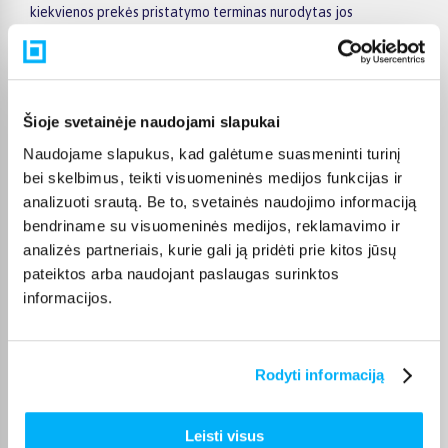
kiekvienos prekės pristatymo terminas nurodytas jos
puslapyje.
Tinkamą prekę iš Electrolux orkaičių akcija kategorijos
pristatysime per nurodytą terminą, o jei pageidausite
užsakymą atsiimti patys, atitinkamai pažymėtas prekes
Šioje svetainėje naudojami slapukai
galėsite atsiimti mūsų biure Kaune.
Naudojame slapukus, kad galėtume suasmeninti turinį
bei skelbimus, teikti visuomeninės medijos funkcijas ir
analizuoti srautą. Be to, svetainės naudojimo informaciją
bendriname su visuomeninės medijos, reklamavimo ir
Pirkėjų atsiliepimai apie prekes
analizės partneriais, kurie gali ją pridėti prie kitos jūsų
pateiktos arba naudojant paslaugas surinktos
informacijos.
Ernesta Š.
Patvirtintas pirkėjas
Viskas tobulai
Rodyti informaciją
Antanas L.
Leisti visus
Patvirtintas pirkėjas