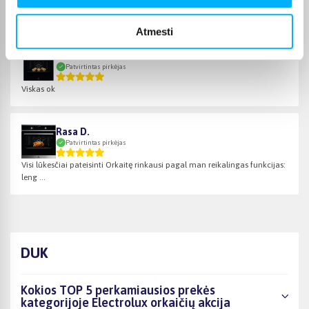
Puiki orkaitė, tik gaila jog viena kepimo skarda
Atmesti
Arūnas S.
Patvirtintas pirkėjas
Viskas ok
Rasa D.
Patvirtintas pirkėjas
Visi lūkesčiai pateisinti Orkaitę rinkausi pagal man reikalingas funkcijas:
leng ...
DUK
Kokios TOP 5 perkamiausios prekės
kategorijoje Electrolux orkaičių akcija