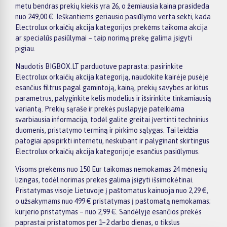
metu bendras prekių kiekis yra 26, o žemiausia kaina prasideda
nuo 249,00 €. Ieškantiems geriausio pasiūlymo verta sekti, kada
Electrolux orkaičių akcija kategorijos prekėms taikoma akcija
ar specialūs pasiūlymai – taip norimą prekę galima įsigyti
pigiau.
Naudotis BIGBOX.LT parduotuve paprasta: pasirinkite
Electrolux orkaičių akcija kategoriją, naudokite kairėje pusėje
esančius filtrus pagal gamintoją, kainą, prekių savybes ar kitus
parametrus, palyginkite kelis modelius ir išsirinkite tinkamiausią
variantą. Prekių sąraše ir prekės puslapyje pateikiama
svarbiausia informacija, todėl galite greitai įvertinti techninius
duomenis, pristatymo terminą ir pirkimo sąlygas. Tai leidžia
patogiai apsipirkti internetu, neskubant ir palyginant skirtingus
Electrolux orkaičių akcija kategorijoje esančius pasiūlymus.
Visoms prekėms nuo 150 Eur taikomas nemokamas 24 mėnesių
lizingas, todėl norimas prekes galima įsigyti išsimokėtinai.
Pristatymas visoje Lietuvoje į paštomatus kainuoja nuo 2,29 €,
o užsakymams nuo 499 € pristatymas į paštomatą nemokamas;
kurjerio pristatymas – nuo 2,99 €. Sandėlyje esančios prekės
paprastai pristatomos per 1–2 darbo dienas, o tikslus