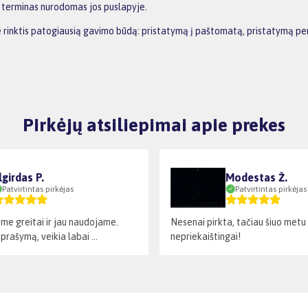
o terminas nurodomas jos puslapyje.
ite rinktis patogiausią gavimo būdą: pristatymą į paštomatą, pristatymą p
Pirkėjų atsiliepimai apie prekes
lgirdas P.
Modestas Ž.
Patvirtintas pirkėjas
Patvirtintas pirkėjas
me greitai ir jau naudojame.
Nesenai pirkta, tačiau šiuo metu 
prašymą, veikia labai ...
nepriekaištingai!