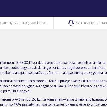
s pristatymas ir draugiškos kainos
Išskirtinis klientų apta
 internetu? BIGBOX.LT parduotuvėje galite patogiai įvertinti pasirinkimą, 
prekės, todėl lengva rasti skirtingus variantus pagal poreikius ir biudžetą
 taikoma akcija ar specialūs pasiūlymai – taip pasirinktą prekę galima įsig
kiai matyti skirtumus tarp modelių. Kairėje pusėje esantys filtrai padeda s
alima patogiai palyginti skirtingus pasiūlymus. Atidarius konkrečios prekė
 priimti bus lengviau.
 visoms prekėms nuo 150 Eur taikomas nemokamas 24 mėnesių lizingas, to
kymams nuo 499 € pristatymas į paštomatą nemokamas; kurjerio pristatymo 