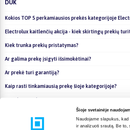
DUK
Kokios TOP 5 perkamiausios prekės kategorijoje Electr
Electrolux kaitlenčių akcija - kiek skirtingų prekių tur
Kiek trunka prekių pristatymas?
Ar galima prekę įsigyti išsimokėtinai?
Ar prekė turi garantiją?
Kaip rasti tinkamiausią prekę šioje kategorijoje?
Ar galima prekę atsiimti vietoje?
Šioje svetainėje naudojam
Naudojame slapukus, kad g
ir analizuoti srautą. Be t