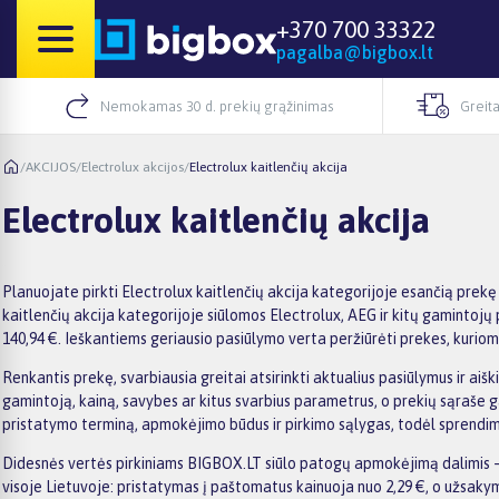
+370 700 33322
pagalba@bigbox.lt
Nemokamas 30 d. prekių grąžinimas
Greita
/
AKCIJOS
/
Electrolux akcijos
/
Electrolux kaitlenčių akcija
Electrolux kaitlenčių akcija
Planuojate pirkti Electrolux kaitlenčių akcija kategorijoje esančią prekę
kaitlenčių akcija kategorijoje siūlomos Electrolux, AEG ir kitų gamintojų 
140,94 €. Ieškantiems geriausio pasiūlymo verta peržiūrėti prekes, kurioms
Renkantis prekę, svarbiausia greitai atsirinkti aktualius pasiūlymus ir aiš
gamintoją, kainą, savybes ar kitus svarbius parametrus, o prekių sąraše g
pristatymo terminą, apmokėjimo būdus ir pirkimo sąlygas, todėl sprendimą
Didesnės vertės pirkiniams BIGBOX.LT siūlo patogų apmokėjimą dalimis –
visoje Lietuvoje: pristatymas į paštomatus kainuoja nuo 2,29 €, o užsa