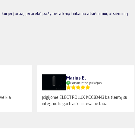
er kurjerį arba, jei prekė pažymėta kaip tinkama atsiėmimui, atsiėmimą
Marius E.
Patvirtintas pirkėjas
veikia
Įsigijome ELECTROLUX KCC83443 kaitlentę su
integruotu gartraukiu ir esame labai ...