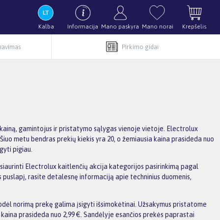
Kalba
Informacija
Mano paskyra
Mano norai
Krepšelis
rnavimas
Pirkimo gidai
kainą, gamintojus ir pristatymo sąlygas vienoje vietoje. Electrolux
. Šiuo metu bendras prekių kiekis yra 20, o žemiausia kaina prasideda nuo
yti pigiau.
usiaurinti Electrolux kaitlenčių akcija kategorijos pasirinkimą pagal
s puslapį, rasite detalesnę informaciją apie techninius duomenis,
dėl norimą prekę galima įsigyti išsimokėtinai. Užsakymus pristatome
kaina prasideda nuo 2,99 €. Sandėlyje esančios prekės paprastai