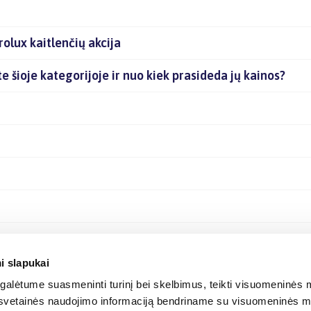
olux kaitlenčių akcija
ite šioje kategorijoje ir nuo kiek prasideda jų kainos?
i slapukai
alėtume suasmeninti turinį bei skelbimus, teikti visuomeninės m
o, svetainės naudojimo informaciją bendriname su visuomeninės m