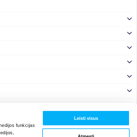
Leisti visus
edijos funkcijas
edijos,
Atmesti