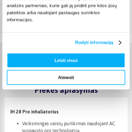
analizės partneriais, kurie gali ją pridėti prie kitos jūsų
Pristato ir šeštadienį
Rugpjūtis 17d. - Rugpjūtis 24d.
pateiktos arba naudojant paslaugas surinktos
informacijos.
Atsiėmimas Veiverių g. 171, Kaunas
(
1,99 €
)
Rugpjūtis 18d. - Rugpjūtis 25d.
Rodyti informaciją
Charakteristikos
Leisti visus
Gamintojas
Beurer
Atmesti
Prekės aprašymas
IH 28 Pro inhaliatorius
Veiksmingas vaistų purškimas naudojant AC
suspausto oro technologiją