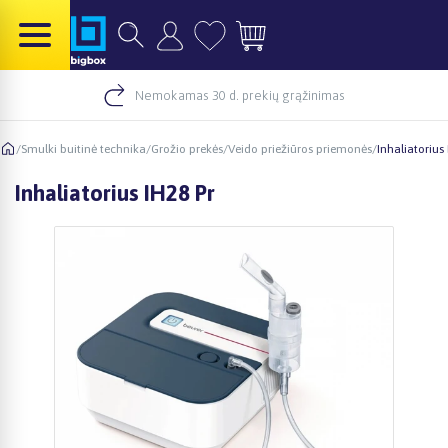
Nemokamas 30 d. prekių grąžinimas
/
Smulki buitinė technika
/
Grožio prekės
/
Veido priežiūros priemonės
/
Inhaliatorius 
Inhaliatorius IH28 Pr