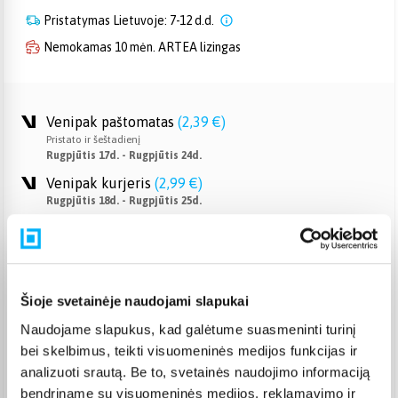
Pristatymas Lietuvoje: 7-12 d.d.
Nemokamas 10 mėn. ARTEA lizingas
Venipak paštomatas
(
2,39 €
)
Pristato ir šeštadienį
Rugpjūtis 17d. - Rugpjūtis 24d.
Venipak kurjeris
(
2,99 €
)
Rugpjūtis 18d. - Rugpjūtis 25d.
Omniva paštomatas
(
2,29 €
)
Pristato ir šeštadienį
Rugpjūtis 17d. - Rugpjūtis 24d.
Smartposti paštomatas
(
2,39 €
)
Šioje svetainėje naudojami slapukai
Pristato ir šeštadienį
Rugpjūtis 17d. - Rugpjūtis 24d.
Naudojame slapukus, kad galėtume suasmeninti turinį
bei skelbimus, teikti visuomeninės medijos funkcijas ir
DPD kurjeris
(
3,99 €
)
Rugpjūtis 18d. - Rugpjūtis 25d.
analizuoti srautą. Be to, svetainės naudojimo informaciją
bendriname su visuomeninės medijos, reklamavimo ir
DPD paštomatas
(
3,99 €
)