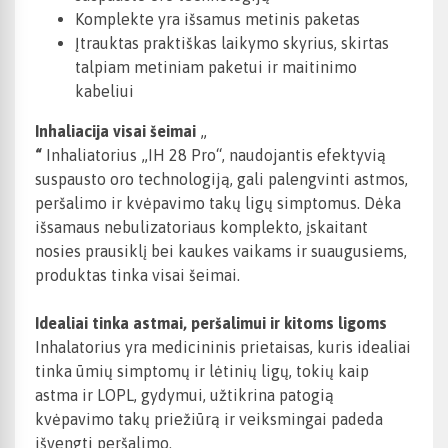
Komplekte yra išsamus metinis paketas
Įtrauktas praktiškas laikymo skyrius, skirtas
talpiam metiniam paketui ir maitinimo
kabeliui
Inhaliacija visai šeimai
„
“
Inhaliatorius „IH 28 Pro“, naudojantis efektyvią
suspausto oro technologiją, gali palengvinti astmos,
peršalimo ir kvėpavimo takų ligų simptomus. Dėka
išsamaus nebulizatoriaus komplekto, įskaitant
nosies prausiklį bei kaukes vaikams ir suaugusiems,
produktas tinka visai šeimai.
Idealiai tinka astmai, peršalimui ir kitoms ligoms
Inhalatorius yra medicininis prietaisas, kuris idealiai
tinka ūmių simptomų ir lėtinių ligų, tokių kaip
astma ir LOPL, gydymui, užtikrina patogią
kvėpavimo takų priežiūrą ir veiksmingai padeda
išvengti peršalimo.