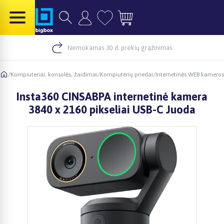
Nemokamas 30 d. prekių grąžinimas
/
Kompiuteriai, konsolės, žaidimai
/
Kompiuterių priedai
/
Internetinės WEB kameros
Insta360 CINSABPA internetinė kamera
3840 x 2160 pikseliai USB-C Juoda