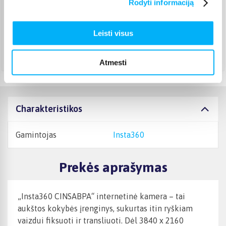
Rodyti informaciją
DPD paštomatas
(
3,99 €
)
Pristato ir šeštadienį
Rugpjūtis 14d. - Rugpjūtis 19d.
Leisti visus
Atsiėmimas Veiverių g. 171, Kaunas
(
1,99 €
)
Rugpjūtis 17d. - Rugpjūtis 20d.
Atmesti
Charakteristikos
Gamintojas
Insta360
Prekės aprašymas
„Insta360 CINSABPA“ internetinė kamera – tai
aukštos kokybės įrenginys, sukurtas itin ryškiam
vaizdui fiksuoti ir transliuoti. Dėl 3840 x 2160