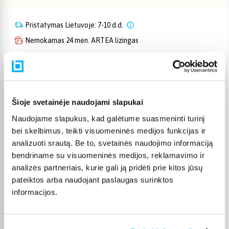
Pristatymas Lietuvoje: 7-10 d.d.
Nemokamas 24 mėn. ARTEA lizingas
Venipak paštomatas
(
2,39 €
)
Pristato ir šeštadienį
Šioje svetainėje naudojami slapukai
Rugpjūtis 14d. - Rugpjūtis 19d.
Naudojame slapukus, kad galėtume suasmeninti turinį
Venipak kurjeris
(
2,99 €
)
Rugpjūtis 17d. - Rugpjūtis 20d.
bei skelbimus, teikti visuomeninės medijos funkcijas ir
analizuoti srautą. Be to, svetainės naudojimo informaciją
Omniva paštomatas
(
2,29 €
)
bendriname su visuomeninės medijos, reklamavimo ir
Pristato ir šeštadienį
Rugpjūtis 14d. - Rugpjūtis 19d.
analizės partneriais, kurie gali ją pridėti prie kitos jūsų
pateiktos arba naudojant paslaugas surinktos
Smartposti paštomatas
(
2,39 €
)
Pristato ir šeštadienį
informacijos.
Rugpjūtis 14d. - Rugpjūtis 19d.
DPD kurjeris
(
3,99 €
)
Rugpjūtis 17d. - Rugpjūtis 20d.