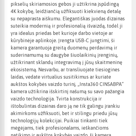
pikselių skiriamosios gebos ji užtikrina įspūdingą
4K kokybę, leidžiančią užfiksuoti kiekvieną detalę
su nepaprasta aiškumu. Elegantiškas juodas dizainas
suteikia modernią ir profesionalią išvaizdą, todėl ji
yra idealus priedas bet kurioje darbo vietoje ar
kūrybinėje aplinkoje. Įrengta USB-C jungtimi, ši
kamera garantuoja greitą duomenų perdavimą ir
suderinamumą su daugybe šiuolaikinių įrenginių,
užtikrinant sklandų integravimą į jūsų skaitmeninę
ekosistemą. Nesvarbu, ar transliuojate tiesiogines
laidas, vedate virtualius susitikimus ar kuriate
aukštos kokybės vaizdo turinį, „Insta360 CINSABPA“
kamera užtikrina išskirtinį našumą su savo pažangia
vaizdo technologija. Tvirta konstrukcija ir
ištobulintas dizainas daro ją ne tik galingu įrankiu
akimirkoms užfiksuoti, bet ir stilingu priedu jūsų
technologijų kolekcijai. Puikiai tinkanti tiek
mėgėjams, tiek profesionalams, ieškančioms
patikimo ir aukštos kokybės vaizdo, ši kamera