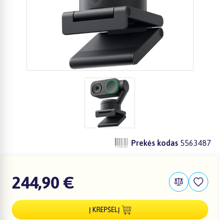
Prekės kodas
5563487
244,90 €
Į KREPŠELĮ