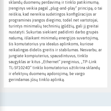
sklandų duomenų perdavimą ir tinklo patikimumą.
Įrenginys veikia pagal „plug-and-play“ principą, o tai
reiškia, kad nereikia sudėtingos konfigūracijos ar
programinės įrangos diegimo, todėl net vartotojai,
turintys minimalių techninių įgūdžių, gali jį greitai
nustatyti. Sukurtas siekiant padidinti darbo grupės
našumą, išlaikant minimalų energijos suvartojimą,
šis komutatorius yra idealus aplinkoms, kuriose
reikalingas didelis greitis ir stabilumas. Nesvarbu, ar
jungiate kompiuterius, spausdintuvus, tinklo
saugyklas ar kitus „Ethernet“ įrenginius, „TP-Link
TL-SF1024D“ tinklo komutatorius užtikrina sklandų
ir efektyvų duomenų apdorojimą, be vargo
gerindamas jūsų tinklo aplinką.