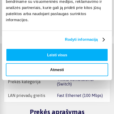
bendriname su visuomeninės medijos, reklamavimo ir
DPD paštomatas
(
3,99 €
)
analizės partneriais, kurie gali ją pridėti prie kitos jūsų
Pristato ir šeštadienį
pateiktos arba naudojant paslaugas surinktos
Rugpjūtis 17d. - Rugpjūtis 24d.
informacijos.
Atsiėmimas Veiverių g. 171, Kaunas
(
1,99 €
)
Rugpjūtis 18d. - Rugpjūtis 25d.
Rodyti informaciją
Charakteristikos
Leisti visus
Gamintojas
TP-Link
Atmesti
Tinklo komutatoriai
Prekės kategorija
(Switch)
LAN prievadų greitis
Fast Ethernet (100 Mbps)
Prekės aprašymas