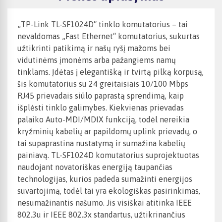
„TP-Link TL-SF1024D“ tinklo komutatorius – tai
nevaldomas „Fast Ethernet“ komutatorius, sukurtas
užtikrinti patikimą ir našų ryšį mažoms bei
vidutinėms įmonėms arba pažangiems namų
tinklams. Įdėtas į elegantišką ir tvirtą pilką korpusą,
šis komutatorius su 24 greitaisiais 10/100 Mbps
RJ45 prievadais siūlo paprastą sprendimą, kaip
išplėsti tinklo galimybes. Kiekvienas prievadas
palaiko Auto-MDI/MDIX funkciją, todėl nereikia
kryžminių kabelių ar papildomų uplink prievadų, o
tai supaprastina nustatymą ir sumažina kabelių
painiavą. TL-SF1024D komutatorius suprojektuotas
naudojant novatoriškas energiją taupančias
technologijas, kurios padeda sumažinti energijos
suvartojimą, todėl tai yra ekologiškas pasirinkimas,
nesumažinantis našumo. Jis visiškai atitinka IEEE
802.3u ir IEEE 802.3x standartus, užtikrinančius