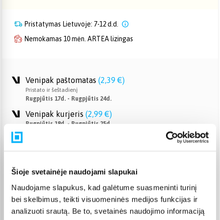
Pristatymas Lietuvoje: 7-12 d.d.
Nemokamas 10 mėn. ARTEA lizingas
Venipak paštomatas
(
2,39 €
)
Pristato ir šeštadienį
Rugpjūtis 17d. - Rugpjūtis 24d.
Venipak kurjeris
(
2,99 €
)
Rugpjūtis 18d. - Rugpjūtis 25d.
Omniva paštomatas
(
2,39 €
)
Pristato ir šeštadienį
Rugpjūtis 17d. - Rugpjūtis 24d.
Šioje svetainėje naudojami slapukai
Smartposti paštomatas
(
2,19 €
)
Pristato ir šeštadienį
Naudojame slapukus, kad galėtume suasmeninti turinį
Rugpjūtis 17d. - Rugpjūtis 24d.
bei skelbimus, teikti visuomeninės medijos funkcijas ir
DPD kurjeris
(
3,99 €
)
analizuoti srautą. Be to, svetainės naudojimo informaciją
Rugpjūtis 18d. - Rugpjūtis 25d.