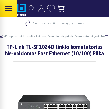
Nemokamas 30 d. prekių grąžinimas
/
Kompiuteriai, konsolės, žaidimai
/
Kompiuterių priedai
/
Komutatoriai (switch)
/
TP
TP-Link TL-SF1024D tinklo komutatorius
Ne-valdomas Fast Ethernet (10/100) Pilka