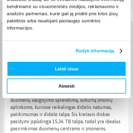
Teirautis
bendriname su visuomeninės medijos, reklamavimo ir
analizės partneriais, kurie gali ją pridėti prie kitos jūsų
pateiktos arba naudojant paslaugas surinktos
informacijos.
Charakteristikos
Gamintojas
No-Name
Rodyti informaciją
Prekės aprašymas
Leisti visus
Pristatome „Samsung SSD PM1653“ – 15,36 TB
Atmesti
talpos 2,5 colių SAS 24 Gb/s DWPD 1 – pažangų
duomenų saugojimo sprendimą, sukurtą įmonių
aplinkoms, kuriose reikalingas didelis našumas,
patikimumas ir didelė talpa. Šis kietasis diskas
pasižymi įspūdinga 15,36 TB talpa, todėl yra idealus
pasirinkimas duomenų centrams ir įmonėms,