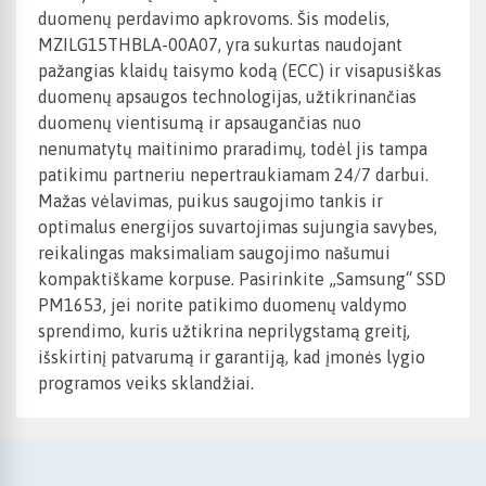
duomenų perdavimo apkrovoms. Šis modelis,
MZILG15THBLA-00A07, yra sukurtas naudojant
pažangias klaidų taisymo kodą (ECC) ir visapusiškas
duomenų apsaugos technologijas, užtikrinančias
duomenų vientisumą ir apsaugančias nuo
nenumatytų maitinimo praradimų, todėl jis tampa
patikimu partneriu nepertraukiamam 24/7 darbui.
Mažas vėlavimas, puikus saugojimo tankis ir
optimalus energijos suvartojimas sujungia savybes,
reikalingas maksimaliam saugojimo našumui
kompaktiškame korpuse. Pasirinkite „Samsung“ SSD
PM1653, jei norite patikimo duomenų valdymo
sprendimo, kuris užtikrina neprilygstamą greitį,
išskirtinį patvarumą ir garantiją, kad įmonės lygio
programos veiks sklandžiai.