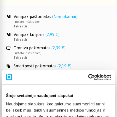
Venipak paštomatas
(
Nemokamai
)
Pristato ir šeštadienį
Teirautis
Venipak kurjeris
(
2,99 €
)
Teirautis
Omniva paštomatas
(
2,39 €
)
Pristato ir šeštadienį
Teirautis
Smartposti paštomatas
(
2,19 €
)
Pristato ir šeštadienį
Teirautis
DPD kurjeris
(
3,99 €
)
Teirautis
Šioje svetainėje naudojami slapukai
DPD paštomatas
(
3,99 €
)
Pristato ir šeštadienį
Naudojame slapukus, kad galėtume suasmeninti turinį
Teirautis
bei skelbimus, teikti visuomeninės medijos funkcijas ir
Atsiėmimas Veiverių g. 171, Kaunas
(
1,99 €
)
analizuoti srautą. Be to, svetainės naudojimo informaciją