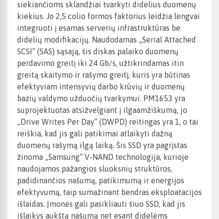
siekiančioms sklandžiai tvarkyti didelius duomenų
kiekius. Jo 2,5 colio formos faktorius leidžia lengvai
integruoti į esamas serverių infrastruktūras be
didelių modifikacijų. Naudodamas „Serial Attached
SCSI“ (SAS) sąsają, šis diskas palaiko duomenų
perdavimo greitį iki 24 Gb/s, užtikrindamas itin
greitą skaitymo ir rašymo greitį, kuris yra būtinas
efektyviam intensyvių darbo krūvių ir duomenų
bazių valdymo užduočių tvarkymui. PM1653 yra
suprojektuotas atsižvelgiant į ilgaamžiškumą, jo
„Drive Writes Per Day“ (DWPD) reitingas yra 1, o tai
reiškia, kad jis gali patikimai atlaikyti dažną
duomenų rašymą ilgą laiką. Šis SSD yra pagrįstas
žinoma „Samsung“ V-NAND technologija, kurioje
naudojamos pažangios sluoksnių struktūros,
padidinančios našumą, patikimumą ir energijos
efektyvumą, taip sumažinant bendras eksploatacijos
išlaidas. Įmonės gali pasikliauti šiuo SSD, kad jis
išlaikys aukštą našumą net esant didelėms