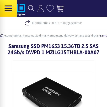
Nemokamas 30 d. prekių grąžinimas
/
Kompiuteriai, konsolės, žaidimai
/
Kompiuterių dalys
/
Vidiniai kietieji diskai
/
Samsu
Samsung SSD PM1653 15.36TB 2.5 SAS
24Gb/s DWPD 1 MZILG15THBLA-00A07